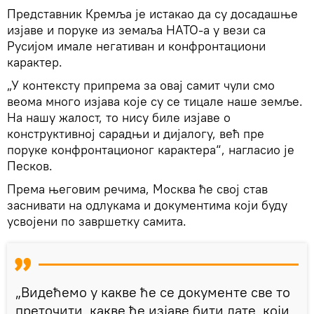
Представник Кремља је истакао да су досадашње
изјаве и поруке из земаља НАТО-а у вези са
Русијом имале негативан и конфронтациони
карактер.
„У контексту припрема за овај самит чули смо
веома много изјава које су се тицале наше земље.
На нашу жалост, то нису биле изјаве о
конструктивној сарадњи и дијалогу, већ пре
поруке конфронтационог карактера“, нагласио је
Песков.
Према његовим речима, Москва ће свој став
заснивати на одлукама и документима који буду
усвојени по завршетку самита.
„Видећемо у какве ће се документе све то
преточити, какве ће изјаве бити дате, који