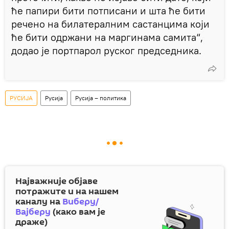
ће папири бити потписани и шта ће бити
речено на билатералним састанцима који
ће бити одржани на маргинама самита“,
додао је портпарол руског председника.
РУСИЈА
Русија
Русија – политика
Најважније објаве
потражите и на нашем
каналу на
Виберу/
Вајберу
(како вам је
драже)