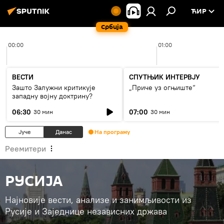
ЋИР
Србија
00:00
01:00
ВЕСТИ
СПУТЊИК ИНТЕРВЈУ
Зашто Залужни критикује
„Приче уз огњиште“
западну војну доктрину?
06:30
07:00
30 мин
30 мин
Јуче
Данас
На програму
Реемитери
РУСИЈА
Најновије вести, анализе и занимљивости из
Русије и Заједнице независних држава