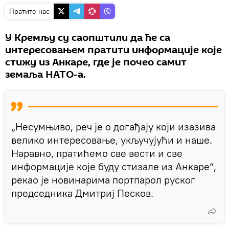
Пратите нас
У Кремљу су саопштили да ће са
интересовањем пратити информације које
стижу из Анкаре, где је почео самит
земаља НАТО-а.
„Несумњиво, реч је о догађају који изазива
велико интересовање, укључујући и наше.
Наравно, пратићемо све вести и све
информације које буду стизале из Анкаре“,
рекао је новинарима портпарол руског
председника Дмитриј Песков.