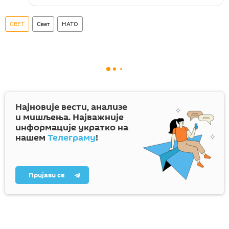
СВЕТ
Свет
НАТО
Најновије вести, анализе
и мишљења. Најважније
информације укратко на
нашем
Телеграму
!
Пријави се