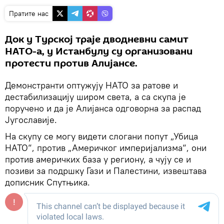
Пратите нас
Док у Турској траје дводневни самит
НАТО-а, у Истанбулу су организовани
протести против Алијансе.
Демонстранти оптужују НАТО за ратове и
дестабилизацију широм света, а са скупа је
поручено и да је Алијанса одговорна за распад
Југославије.
На скупу се могу видети слогани попут „Убица
НАТО“, против „Америчког империјализма“, они
против америчких база у региону, а чују се и
позиви за подршку Гази и Палестини, извештава
дописник Спутњика.