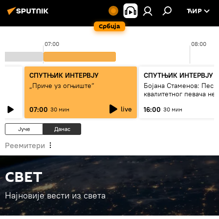
ЋИР
Србија
07:00
08:00
СПУТЊИК ИНТЕРВЈУ
СПУТЊИК ИНТЕРВЈУ
„Приче уз огњиште“
Бојана Стаменов: Песм
квалитетног певача не
дуго да живи
live
07:00
16:00
30 мин
30 мин
Јуче
Данас
Реемитери
СВЕТ
Најновије вести из света