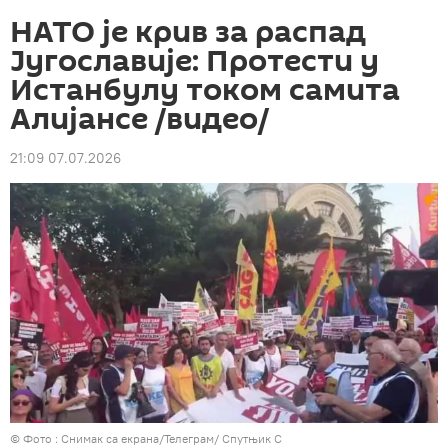
НАТО је крив за распад
Југославије: Протести у
Истанбулу током самита
Алијансе /видео/
21:09 07.07.2026
© Фото : Снимак са екрана/Телеграм/ Спутњик С