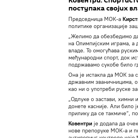
Ковентри: Спортисти
поступака својих в
Председница МОК-а
Кирст
политике организације заш
„Желимо да обезбедимо да
на Олимпијским играма, а 
владе. То омогућава руски
међународни спорт, док ис
подржавамо сукобе било гд
Она је истакла да МОК за с
државним званичницима, ор
као ни о употреби руске з
„Одлуке о застави, химни
донете касније. Али било 
прилику да се такмиче“, п
Ковентри
је додала да оче
нове препоруке МОК-а и по
антидопинг контроле које 