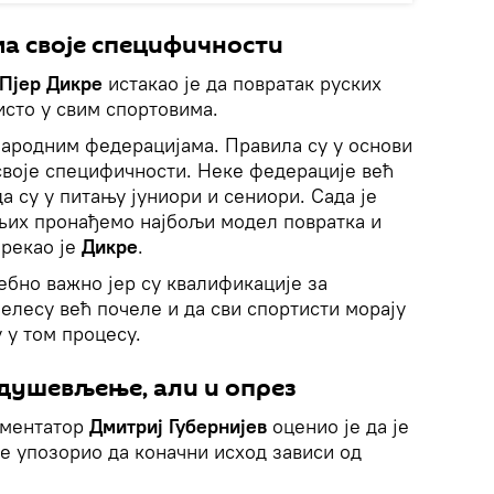
ма своје специфичности
Пјер Дикре
истакао је да повратак руских
исто у свим спортовима.
народним федерацијама. Правила су у основи
 своје специфичности. Неке федерације већ
а су у питању јуниори и сениори. Сада је
 њих пронађемо најбољи модел повратка и
 рекао је
Дикре
.
себно важно јер су квалификације за
елесу већ почеле и да сви спортисти морају
 у том процесу.
Одушевљење, али и опрез
оментатор
Дмитриј Губернијев
оценио је да је
је упозорио да коначни исход зависи од