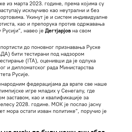
ке из марта 2023. године, према којима су
наступају искључиво као неутрални и без
ортовима. Укинут је и систем индивидуалне
ртиста, као и препорука против одржавања
Русији“, навео је
Дегтјарјов
на свом
 спортисти до поновног признавања Руске
АДА) бити тестирани под надзором
естирање (ITA), оценивши да је одлука
ног и дипломатског рада Министарства
тета Русије.
ђународним федерацијама да врате све наше
лимпијске игре младих у Сенегалу, где
ом заставом, као и квалификације за
елесу 2028. године. МОК је послао јасну
ет мора остати изван политике“, поручио је