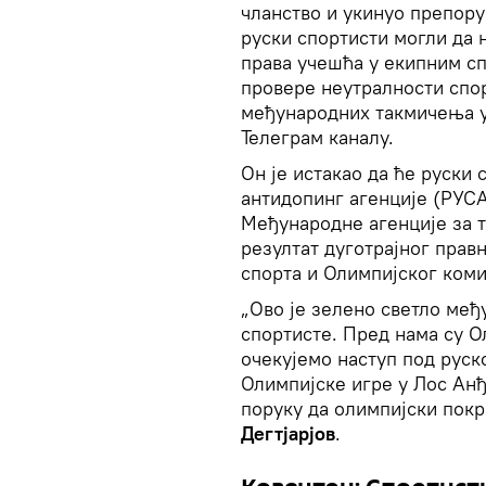
чланство и укинуо препору
руски спортисти могли да 
права учешћа у екипним сп
провере неутралности спо
међународних такмичења у 
Телеграм каналу.
Он је истакао да ће руски
антидопинг агенције (РУС
Међународне агенције за т
резултат дуготрајног прав
спорта и Олимпијског коми
„Ово је зелено светло ме
спортисте. Пред нама су О
очекујемо наступ под руск
Олимпијске игре у Лос Анђ
поруку да олимпијски покр
Дегтјарјов
.