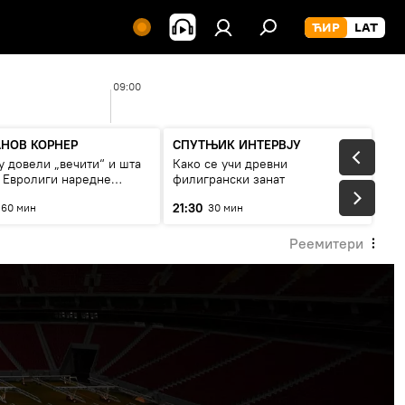
09:00
10:0
НОВ КОРНЕР
СПУТЊИК ИНТЕРВЈУ
у довели „вечити“ и шта
Како се учи древни
у Евролиги наредне
филигрански занат
е
21:30
60 мин
30 мин
Реемитери