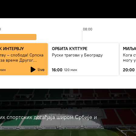
0
08:00
 ИНТЕРВЈУ
ОРБИТА КУЛТУРЕ
МИЉА
тву – слобода! Српска
Руски трагови у Београду
Кога с
 за време Другог
могу 
рата“
сезон
live
16:00
20:00
мин
120 мин
јих спортских догађаја широм Србије и