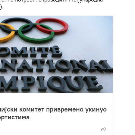
).
ијски комитет привремено укинуо
ортистима