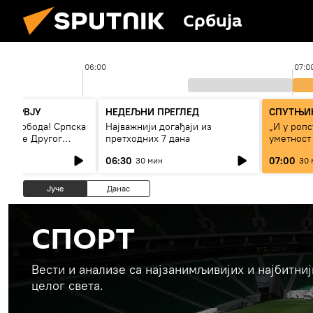
Србија
06:00
07:0
НТЕРВЈУ
НЕДЕЉНИ ПРЕГЛЕД
СПУТЊИК
 – слобода! Српска
Најважнији догађаји из
„И у ропс
 време Другог
претходних 7 дана
уметност
а“
светског 
06:30
07:00
30 мин
30 
Јуче
Данас
СПОРТ
Вести и анализе са најзанимљивијих и најбитни
целог света.