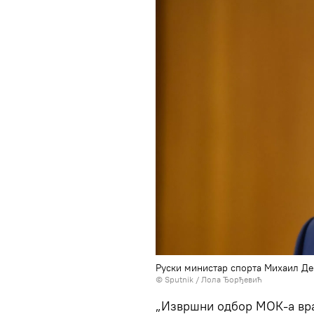
Руски министар спорта Михаил Де
© Sputnik / Лола Ђорђевић
„Извршни одбор МОК-а вра