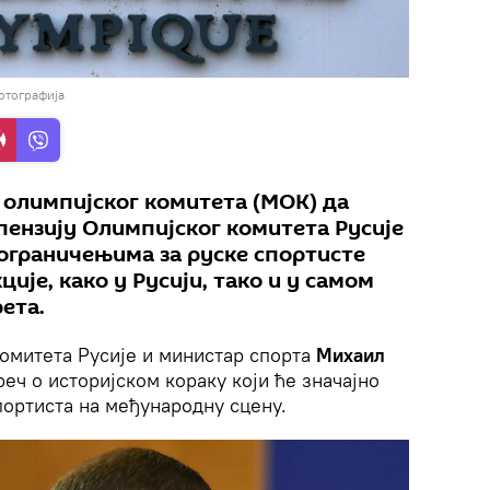
отографија
олимпијског комитета (МОК) да
пензију Олимпијског комитета Русије
 ограничењима за руске спортисте
ције, како у Русији, тако и у самом
ета.
омитета Русије и министар спорта
Михаил
 реч о историјском кораку који ће значајно
портиста на међународну сцену.