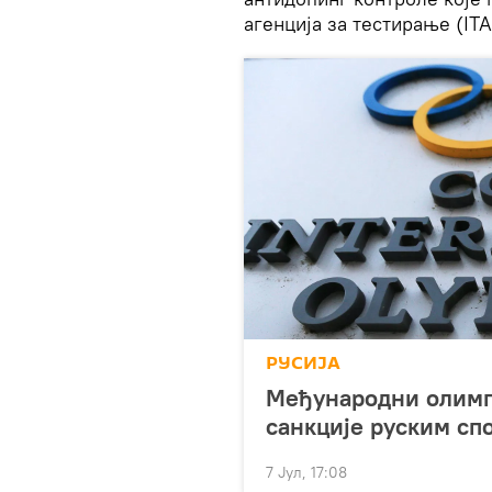
агенција за тестирање (ITA
РУСИЈА
Meђународни олимп
санкције руским сп
7 Јул, 17:08