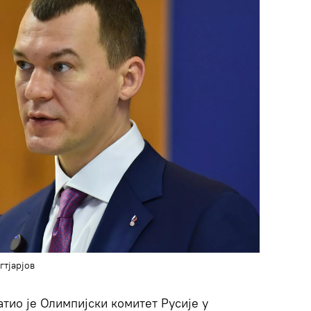
гтјарјов
тио је Олимпијски комитет Русије у