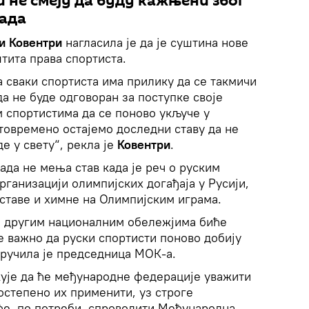
 не смеју да буду кажњени због
лада
и Ковентри
нагласила је да је суштина нове
тита права спортиста.
 сваки спортиста има прилику да се такмичи
да не буде одговоран за поступке своје
м спортистима да се поново укључе у
товремено остајемо доследни ставу да не
е у свету“, рекла је
Ковентри
.
ада не мења став када је реч о руским
ганизацији олимпијских догађаја у Русији,
аставе и химне на Олимпијским играма.
 и другим националним обележјима биће
је важно да руски спортисти поново добију
оручила је председница МОК-а.
кује да ће међународне федерације уважити
степено их применити, уз строге
ће, по потреби, спроводити Међународна