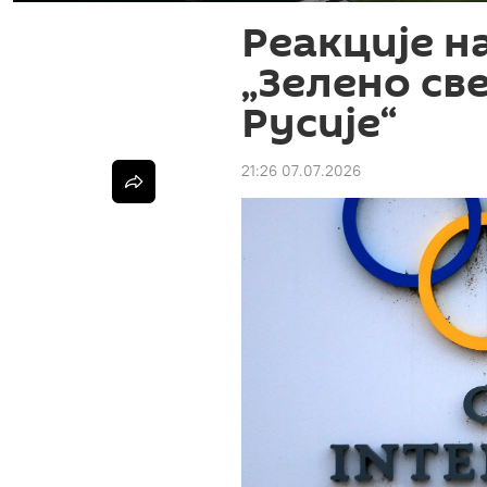
Реакције н
„Зелено св
Русије“
21:26 07.07.2026