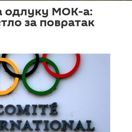
а одлуку МОК-а:
етло за повратак