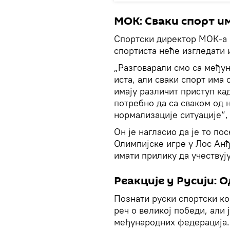
МОК: Сваки спорт и
Спортски директор МОК-а
спортиста неће изгледати 
„Разговарали смо са међу
иста, али сваки спорт има
имају различит приступ кад
потребно да са сваком од
нормализације ситуације“,
Он је нагласио да је то по
Олимпијске игре у Лос Анђ
имати прилику да учествују
Реакције у Русији: 
Познати руски спортски к
реч о великој победи, али 
међународних федерација.