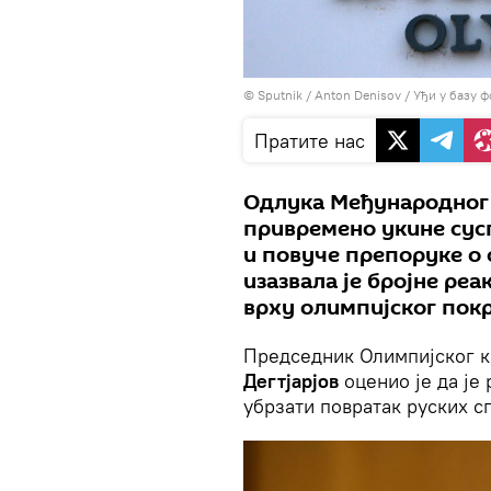
© Sputnik / Anton Denisov
/
Уђи у базу ф
Пратите нас
Одлука Међународног 
привремено укине сус
и повуче препоруке о
изазвала је бројне реак
врху олимпијског покр
Председник Олимпијског к
Дегтјарјов
оценио је да је
убрзати повратак руских с