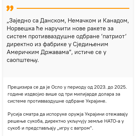
„Заједно са Данском, Немачком и Канадом,
Норвешка ће наручити нове ракете за
систем противваздушне одбране ’патриот’
директно из фабрике у Сједињеним
Америчким Државама”, истиче се у
саопштењу.
Прецизира се да је Осло у периоду од 2023. до 2025.
године издвојио више од три милијарде долара за
системе противваздушне одбране Украјине.
Русија сматра да испоруке оружја Украјини отежавају
решење сукоба, директно укључују земље НАТО-а у
сукоб и представљају „игру с ватром”.