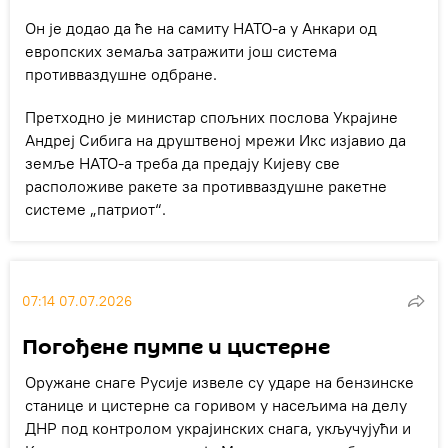
Он је додао да ће на самиту НАТО-а у Анкари од
европских земаља затражити још система
противваздушне одбране.
Претходно је министар спољних послова Украјине
Андреј Сибига на друштвеној мрежи Икс изјавио да
земље НАТО-а треба да предају Кијеву све
расположиве ракете за противваздушне ракетне
системе „патриот“.
07:14 07.07.2026
Погођене пумпе и цистерне
Оружане снаге Русије извеле су ударе на бензинске
станице и цистерне са горивом у насељима на делу
ДНР под контролом украјинских снага, укључујући и