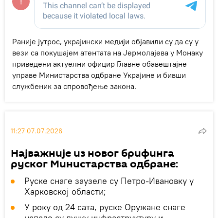
Раније јутрос, украјински медији објавили су да су у
вези са покушајем атентата на Јермолајева у Монаку
приведени актуелни официр Главне обавештајне
управе Министарства одбране Украјине и бивши
службеник за спровођење закона.
11:27 07.07.2026
Најважније из новог брифинга
руског Министарства одбране:
Руске снаге заузеле су Петро-Ивановку у
Харковској области;
У року од 24 сата, руске Оружане снаге
напале су лучку инфраструктуру и