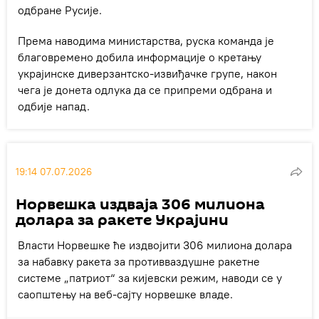
одбране Русије.
Према наводима министарства, руска команда је
благовремено добила информације о кретању
украјинске диверзантско-извиђачке групе, након
чега је донета одлука да се припреми одбрана и
одбије напад.
19:14 07.07.2026
Норвешка издваја 306 милиона
долара за ракете Украјини
Власти Норвешке ће издвојити 306 милиона долара
за набавку ракета за противваздушне ракетне
системе „патриот“ за кијевски режим, наводи се у
саопштењу на веб-сајту норвешке владе.