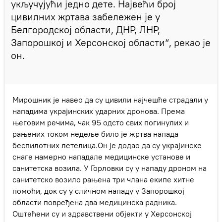
укључујући једно дете. Највећи број
цивилних жртава забележен је у
Белгородској области, ДНР, ЛНР,
Запорошкој и Херсонској области“, рекао је
он.
Мирошник је навео да су цивили најчешће страдали у
нападима украјинских ударних дронова. Према
његовим речима, чак 95 одсто свих погинулих и
рањених током недеље било је жртва напада
беспилотних летелица.Он је додао да су украјинске
снаге намерно нападале медицинске установе и
санитетска возила. У Горловки су у нападу дроном на
санитетско возило рањена три члана екипе хитне
помоћи, док су у сличном нападу у Запорошкој
области повређена два медицинска радника.
Оштећени су и здравствени објекти у Херсонској