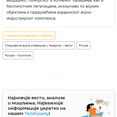
ваздушног, поморског и копненог базирања, као и
беспилотним летелицама, искључиво по војним
објектима и предузећима украјинског војно-
индустријског комплекса.
Специјална операција у Украјини
Специјална војна операција у Украјини – вести
Русија
Русија – политика
Најновије вести, анализе
и мишљења. Најважније
информације укратко на
нашем
Телеграму
!