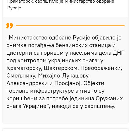
Краматорск, саопштило је Министарство одбране
Русије.
„Министарство одбране Русије објавило је
снимке погађања бензинских станица и
цистерни са горивом у насељима дела ДНР
под контролом украјинских снага: у
Краматорску, Шахтерском, Преображенки,
Омељнику, Михајло-Лукашову,
Александровки и Просјаној. Објекти
горивне инфраструктуре активно су
коришћени за потребе јединица Оружаних
снага Украјине“, наводи се у саопштењу.