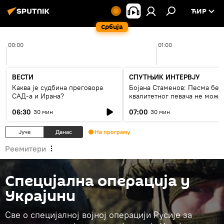
ЋИР
Србија
00:00
01:00
ВЕСТИ
СПУТЊИК ИНТЕРВЈУ
Каква је судбина преговора
Бојана Стаменов: Песма без
САД-а и Ирана?
квалитетног певача не може
дуго да живи
06:30
07:00
30 мин
30 мин
Јуче
Данас
На програму
Реемитери
Специјална операција у
Украјини
Све о специјалној војној операцији Русије за