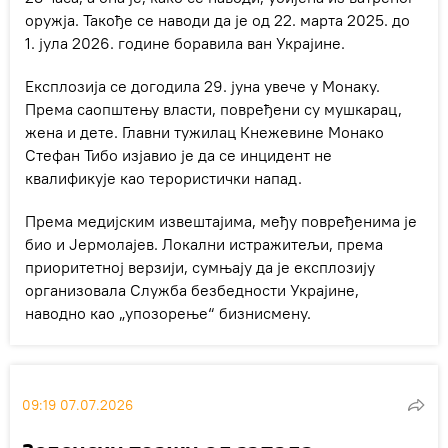
оружја. Такође се наводи да је од 22. марта 2025. до
1. јула 2026. године боравила ван Украјине.
Експлозија се догодила 29. јуна увече у Монаку.
Према саопштењу власти, повређени су мушкарац,
жена и дете. Главни тужилац Кнежевине Монако
Стефан Тибо изјавио је да се инцидент не
квалификује као терористички напад.
Према медијским извештајима, међу повређенима је
био и Јермолајев. Локални истражитељи, према
приоритетној верзији, сумњају да је експлозију
организовала Служба безбедности Украјине,
наводно као „упозорење“ бизнисмену.
09:19 07.07.2026