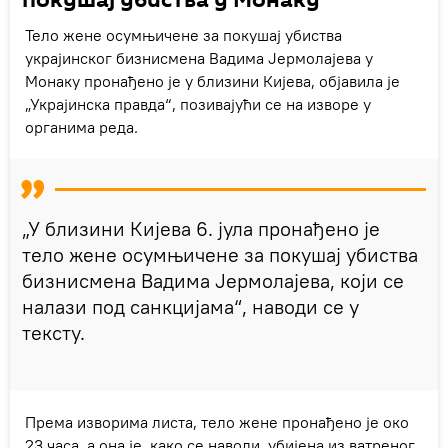
покушај убиства у Монаку
Тело жене осумњичене за покушај убиства
украјинског бизнисмена Вадима Јермолајева у
Монаку пронађено је у близини Кијева, објавила је
„Украјинска правда“, позивајући се на изворе у
органима реда.
„У близини Кијева 6. јула пронађено је
тело жене осумњичене за покушај убиства
бизнисмена Вадима Јермолајева, који се
налази под санкцијама“, наводи се у
тексту.
Према изворима листа, тело жене пронађено је око
23 часа, а она је, како се наводи, убијена из ватреног