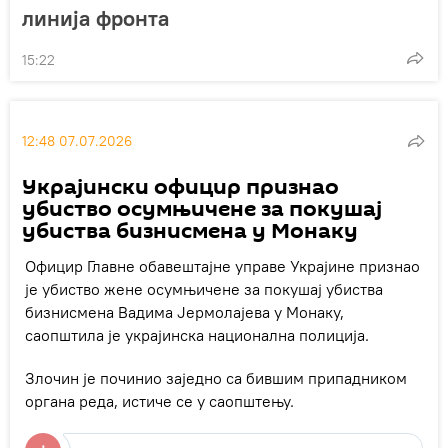
линија фронта
15:22
12:48 07.07.2026
Украјински официр признао
убиство осумњичене за покушај
убиства бизнисмена у Монаку
Официр Главне обавештајне управе Украјине признао
је убиство жене осумњичене за покушај убиства
бизнисмена Вадима Јермолајева у Монаку,
саопштила је украјинска национална полиција.
Злочин је починио заједно са бившим припадником
органа реда, истиче се у саопштењу.