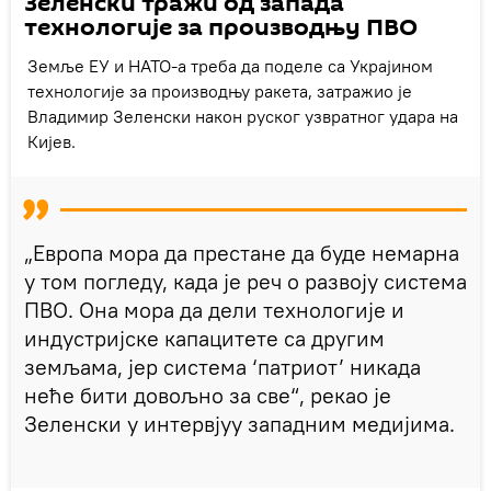
Зеленски тражи од запада
технологије за производњу ПВО
Земље ЕУ и НАТО-а треба да поделе са Украјином
технологије за производњу ракета, затражио је
Владимир Зеленски након руског узвратног удара на
Кијев.
„Европа мора да престане да буде немарна
у том погледу, када је реч о развоју система
ПВО. Она мора да дели технологије и
индустријске капацитете са другим
земљама, јер система ‘патриот’ никада
неће бити довољно за све“, рекао је
Зеленски у интервјуу западним медијима.