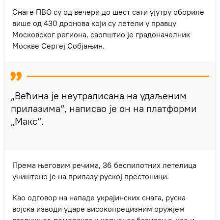
Снаге ПВО су од вечери до шест сати ујутру обориле
више од 430 дронова који су летели у правцу
Московског региона, саопштио је градоначелник
Москве Сергеј Собјањин.
„Већина је неутралисана на удаљеним
прилазима“, написао је он на платформи
„Макс“.
Према његовим речима, 36 беспилотних летелица
уништено је на прилазу руској престоници.
Као одговор на нападе украјинских снага, руска
војска изводи ударе високопрецизним оружјем