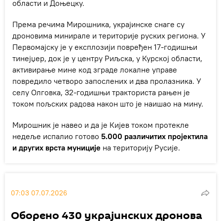
области и Доњецку.
Према речима Мирошника, украјинске снаге су
дроновима минирале и територије руских региона. У
Первомајску је у експлозији повређен 17-годишњи
тинејџер, док је у центру Риљска, у Курској области,
активирање мине код зграде локалне управе
повредило четворо запослених и два пролазника. У
селу Олговка, 32-годишњи тракториста рањен је
током пољских радова након што је наишао на мину.
Мирошник је навео и да је Кијев током протекле
недеље испалио готово
5.000 различитих пројектила
и других врста муниције
на територију Русије.
07:03 07.07.2026
Оборено 430 украјинских дронова