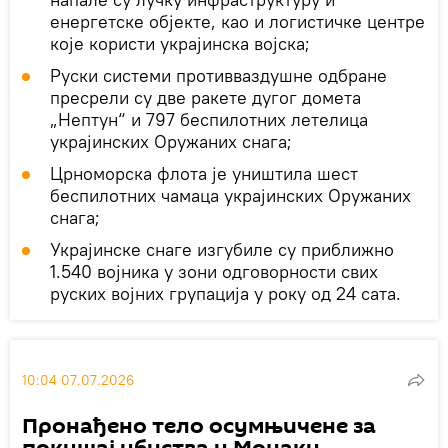
енергетске објекте, као и логистичке центре
које користи украјинска војска;
Руски системи противваздушне одбране
пресрели су две ракете дугог домета
„Нептун“ и 797 беспилотних летелица
украјинских Оружаних снага;
Црноморска флота је уништила шест
беспилотних чамаца украјинских Оружаних
снага;
Украјинске снаге изгубиле су приближно
1.540 војника у зони одговорности свих
руских војних групација у року од 24 сата.
10:04 07.07.2026
Пронађено тело осумњичене за