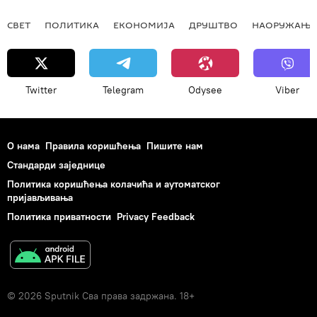
СВЕТ
ПОЛИТИКА
ЕКОНОМИЈА
ДРУШТВО
НАОРУЖАЊЕ
Twitter
Telegram
Odysee
Viber
О нама
Правила коришћења
Пишите нам
Стандарди заједнице
Политика коришћења колачића и аутоматског
пријављивања
Политика приватности
Privacy Feedback
© 2026 Sputnik Сва права задржана. 18+