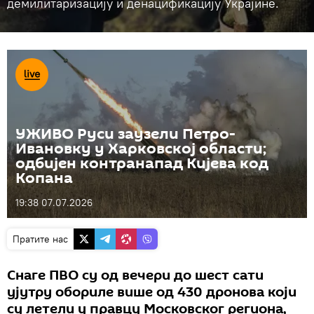
демилитаризацију и денацификацију Украјине.
УЖИВО Руси заузели Петро-
Ивановку у Харковској области;
одбијен контранапад Кијева код
Копана
19:38 07.07.2026
Пратите нас
Снаге ПВО су од вечери до шест сати
ујутру обориле више од 430 дронова који
су летели у правцу Московског региона,