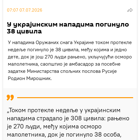
07:07 07.07.2026
У украјинским нападима погинуло
38 цивила
У нападима Оружаних снага Украјине током протекле
недеље погинуло је 38 цивила, међу којима и једно
дете, док је још 270 људи рањено, укључујући осморо
малолетника, саопштио је амбасадор за посебне
задатке Министарства спољних послова Русије
Родион Мирошник.
„Током протекле недеље у украјинским
нападима страдало је 308 цивила: рањено
је 270 људи, међу којима осморо
малолетника, док је погинуло 38 особа,