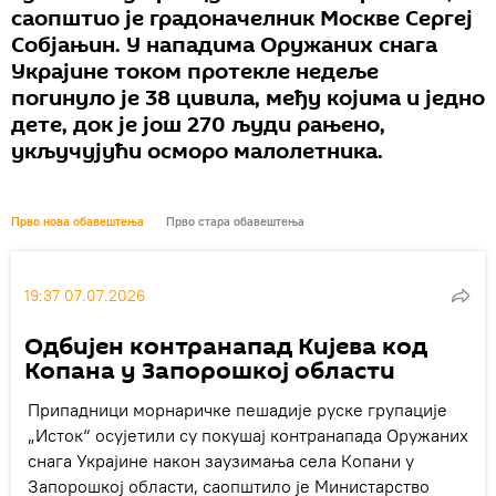
саопштио је градоначелник Москве Сергеј
Собјањин. У нападима Оружаних снага
Украјине током протекле недеље
погинуло је 38 цивила, међу којима и једно
дете, док је још 270 људи рањено,
укључујући осморо малолетника.
Прво нова обавештења
Прво стара обавештења
19:37 07.07.2026
Одбијен контранапад Кијева код
Копана у Запорошкој области
Припадници морнаричке пешадије руске групације
„Исток“ осујетили су покушај контранапада Оружаних
снага Украјине након заузимања села Копани у
Запорошкој области, саопштило је Министарство