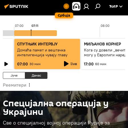
ЋИР
Србија
07:00
07:11
08:00
СПУТЊИК ИНТЕРВЈУ
МИЉАНОВ КОРНЕР
Домаћа памет и вештачка
Кога су довели „вечити
интелигенција чувају главу
могу у Евролиги наред
сезоне
live
07:00
17:00
30 мин
60 мин
Јуче
Данас
Реемитери
Специјална операција у
Украјини
Све о специјалној војној операцији Русије за