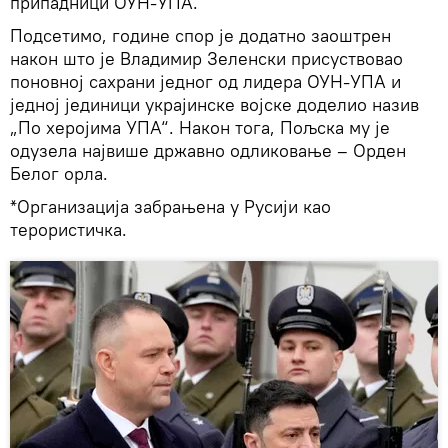
припадници ОУН-УПА.
Подсетимо, године спор је додатно заоштрен
након што је Владимир Зеленски присуствовао
поновној сахрани једног од лидера ОУН-УПА и
једној јединици украјинске војске доделио назив
„По херојима УПА“. Након тога, Пољска му је
одузела највише државно одликовање – Орден
Белог орла.
*Организација забрањена у Русији као
терористичка.