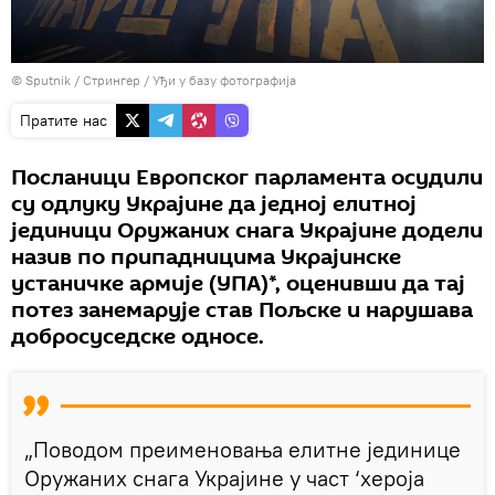
© Sputnik / Стрингер
/
Уђи у базу фотографија
Пратите нас
Посланици Европског парламента осудили
су одлуку Украјине да једној елитној
јединици Оружаних снага Украјине додели
назив по припадницима Украјинске
устаничке армије (УПА)*, оценивши да тај
потез занемарује став Пољске и нарушава
добросуседске односе.
„Поводом преименовања елитне јединице
Оружаних снага Украјине у част ‘хероја