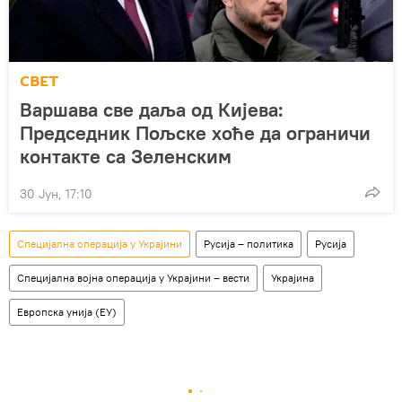
СВЕТ
Варшава све даља од Кијева:
Председник Пољске хоће да ограничи
контакте са Зеленским
30 Јун, 17:10
Специјална операција у Украјини
Русија – политика
Русија
Специјална војна операција у Украјини – вести
Украјина
Европска унија (ЕУ)