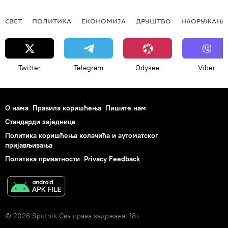
СВЕТ
ПОЛИТИКА
ЕКОНОМИЈА
ДРУШТВО
НАОРУЖАЊЕ
Twitter
Telegram
Odysee
Viber
О нама
Правила коришћења
Пишите нам
Стандарди заједнице
Политика коришћења колачића и аутоматског
пријављивања
Политика приватности
Privacy Feedback
© 2026 Sputnik Сва права задржана. 18+