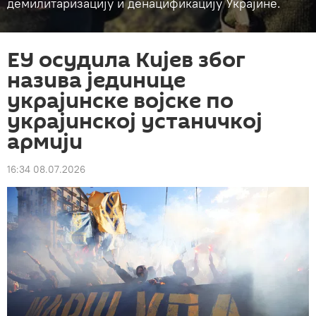
демилитаризацију и денацификацију Украјине.
ЕУ осудила Кијев због
назива јединице
украјинске војске по
украјинској устаничкој
армији
16:34 08.07.2026