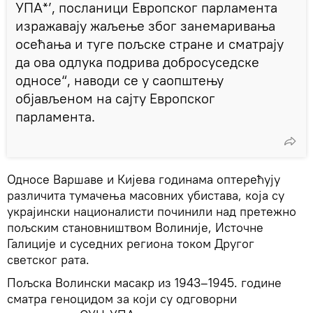
УПА*’, посланици Европског парламента
изражавају жаљење због занемаривања
осећања и туге пољске стране и сматрају
да ова одлука подрива добросуседске
односе“, наводи се у саопштењу
објављеном на сајту Европског
парламента.
Односе Варшаве и Кијева годинама оптерећују
различита тумачења масовних убистава, која су
украјински националисти починили над претежно
пољским становништвом Волиније, Источне
Галиције и суседних региона током Другог
светског рата.
Пољска Волински масакр из 1943–1945. године
сматра геноцидом за који су одговорни