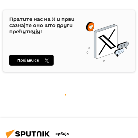
Пратите нас на
X
и први
сазнајте оно што други
прећуткују!
Пријави се
Србија