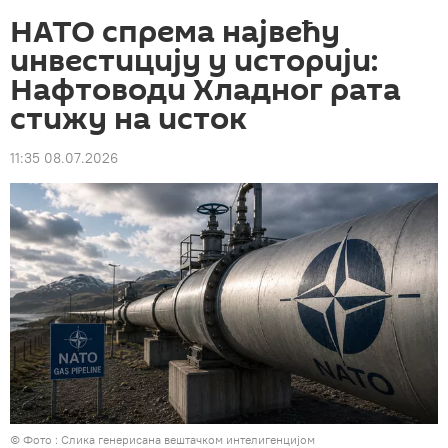
НАТО спрема највећу
инвестицију у историји:
Нафтоводи Хладног рата
стижу на исток
11:35 08.07.2026
© Фото : Слика генерисана вештачком интелигенцијом