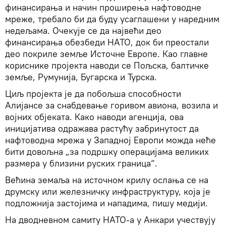
финансирања и начин проширења нафтоводне
мреже, требало би да буду усаглашени у наредним
недељама. Очекује се да највећи део
финансирања обезбеди НАТО, док би преостали
део покриле земље Источне Европе. Као главне
кориснике пројекта наводи се Пољска, балтичке
земље, Румунија, Бугарска и Турска.
Циљ пројекта је да побољша способности
Алијансе за снабдевање горивом авиона, возила и
војних објеката. Како наводи агенција, ова
иницијатива одражава растућу забринутост да
нафтоводна мрежа у Западној Европи можда неће
бити довољна „за подршку операцијама великих
размера у близини руских граница“.
Већина земаља на источном крилу ослања се на
друмску или железничку инфраструктуру, која је
подложнија застојима и нападима, пишу медији.
На дводневном самиту НАТО-а у Анкари учествују