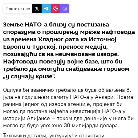
Пратите нас
Земље НАТО-а близу су постизања
споразума о проширењу мреже нафтовода
из времена Хладног рата ка Источној
Европи и Турској, преносе медији,
позивајући се на неименоване изворе.
Нафтоводи повезују војне базе, што би
требало да омогући снабдевање горивом
„у случају кризе“.
Одлука би званично требало да буде објављена 8.
јула на годишњем самиту НАТО-а у Анкари. Према
речима једног од извора агенције, пројекат би
могао да постане највећа инвестиција НАТО-а у
историји Алијансе — током две деценије у њега би
могло да буде уложено 30 милијарди долара.
Технички детаљи, укључујући структуру