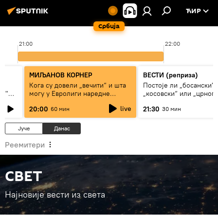
ЋИР
Србија
21:00
22:00
МИЉАНОВ КОРНЕР
ВЕСТИ (реприза)
Кога су довели „вечити“ и шта
Постоје ли „босански",
ки"
могу у Евролиги наредне
„косовски“ или „црног
сезоне
Срби?
live
20:00
21:30
60 мин
30 мин
Јуче
Данас
Реемитери
СВЕТ
Најновије вести из света