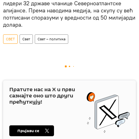
лидери 32 државе чланице Северноатлантске
алијансе. Према наводима медија, на скупу су већ
потписани споразуми у вредности од 50 милијарди
долара.
СВЕТ
Свет
Свет – политика
Пратите нас на
X
и први
сазнајте оно што други
прећуткују!
Пријави се