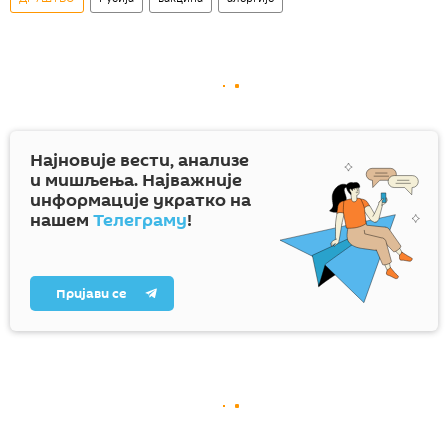
Најновије вести, анализе
и мишљења. Најважније
информације укратко на
нашем
Телеграму
!
Пријави се