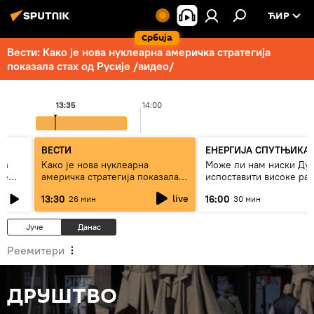
ЋИР
Србија
Вести: Како је нова нуклеарна америчка стратегија
показала стах од Русије /видео/
13:35
14:00
ВЕСТИ
ЕНЕРГИЈА СПУТЊИКА
ез
Како је нова нуклеарна
Може ли нам ниски Ду
же
америчка стратегија показала
испоставити високе рач
страх од Русије?
струју, или рестрикције
live
13:30
16:00
26 мин
30 мин
Јуче
Данас
Реемитери
ДРУШТВО