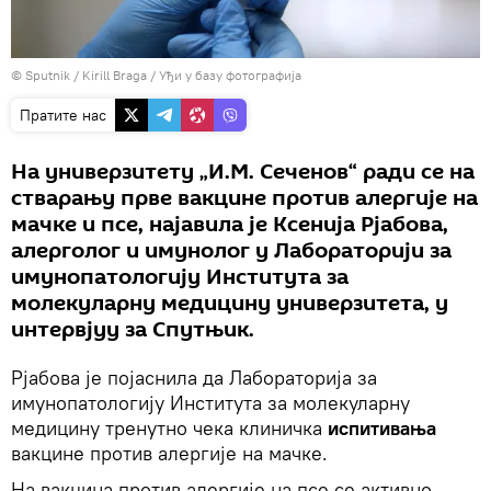
© Sputnik / Kirill Braga
/
Уђи у базу фотографија
Пратите нас
На универзитету „И.М. Сеченов“ ради се на
стварању прве вакцине против алергије на
мачке и псе, најавила је Ксенија Рјабова,
алерголог и имунолог у Лабораторији за
имунопатологију Института за
молекуларну медицину универзитета, у
интервјуу за Спутњик.
Рјабова је појаснила да Лабораторија за
имунопатологију Института за молекуларну
медицину тренутно чека клиничка
испитивања
вакцине против алергије на мачке.
На вакцина против алергије на псе се активно