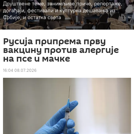
Друштвене теме, занимљиве приче, репортаже,
догађаји, фестивали и културна дешавања из
Србије, и остатка света
Русија припрема прву
вакцину против алергије
на псе и мачке
16:04 08.07.2026