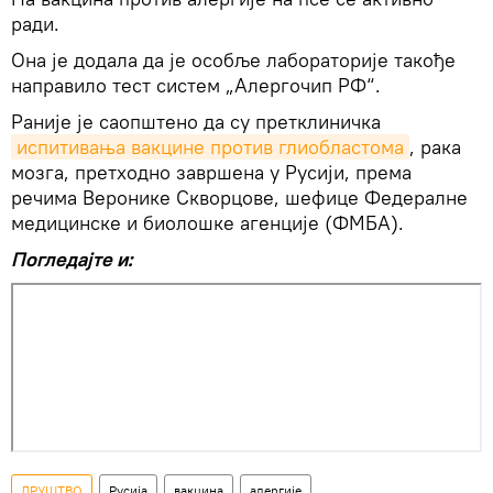
ради.
Она је додала да је особље лабораторије такође
направило тест систем „Алергочип РФ“.
Раније је саопштено да су претклиничка
испитивања вакцине против глиобластома
, рака
мозга, претходно завршена у Русији, према
речима Веронике Скворцове, шефице Федералне
медицинске и биолошке агенције (ФМБА).
Погледајте и:
ДРУШТВО
Русија
вакцина
алергије