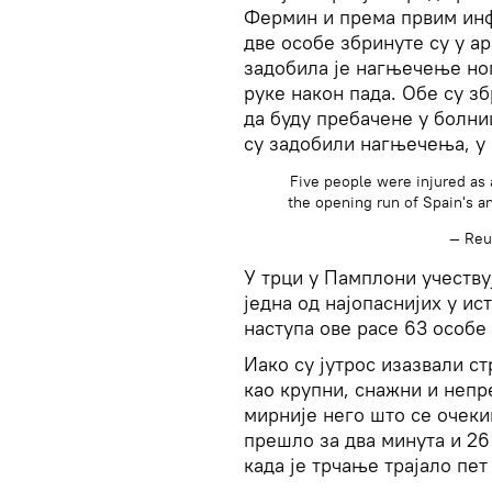
Фермин и према првим инф
две особе збринуте су у а
задобила је нагњечење но
руке након пада. Обе су з
да буду пребачене у болниц
су задобили нагњечења, у
Five people were injured as 
the opening run of Spain's a
— Reu
У трци у Памплони учеству
једна од најопаснијих у ис
наступа ове расе 63 особе
Иако су јутрос изазвали ст
као крупни, снажни и непр
мирније него што се очекив
прешло за два минута и 26
када је трчање трајало пет