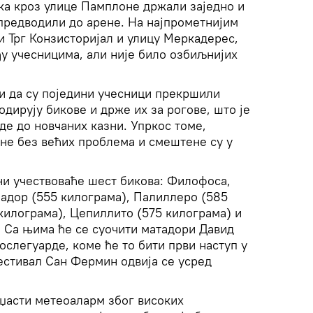
ка кроз улице Памплоне држали заједно и
 предводили до арене. На најпрометнијим
и Трг Конзисторијал и улицу Меркадерес,
ђу учесницима, али није било озбиљнијих
и да су поједини учесници прекршили
одирују бикове и држе их за рогове, што је
е до новчаних казни. Упркос томе,
не без већих проблема и смештене су у
ни учествоваће шест бикова: Филофоса,
надор (555 килограма), Палиллеро (585
килограма), Цепиллито (575 килограма) и
. Са њима ће се суочити матадори Давид
ослегуарде, коме ће то бити први наступ у
стивал Сан Фермин одвија се усред
нџасти метеоаларм због високих