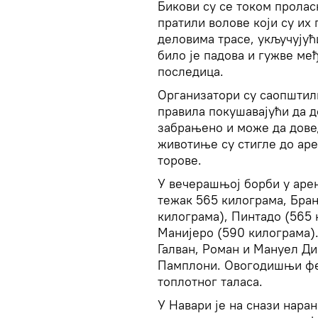
Бикови су се током пролас
пратили волове који су их
деловима трасе, укључујућ
било је падова и гужве ме
последица.
Организатори су саопштил
правила покушавајући да д
забрањено и може да довед
животиње су стигле до аре
торове.
У вечерашњој борби у аре
тежак 565 килограма, Бра
килограма), Пинтадо (565 
Манијеро (590 килограма)
Галван, Роман и Мануел Ди
Памплони. Овогодишњи фе
топлотног таласа.
У Навари је на снази нара