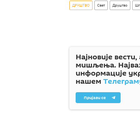
ДРУШТВО
Свет
Друштво
Шп
Најновије вести,
мишљења. Најва
информације ук
нашем
Телеграм
Пријави се