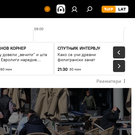
09:00
10:00
НОВ КОРНЕР
СПУТЊИК ИНТЕРВЈУ
у довели „вечити“ и шта
Како се учи древни
у Евролиги наредне
филигрански занат
е
21:30
60 мин
30 мин
Реемитери