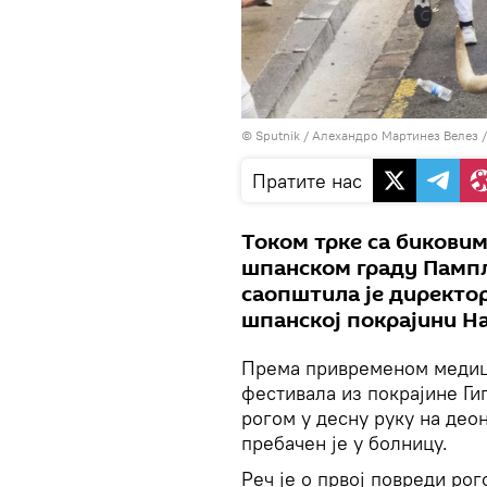
© Sputnik / Алехандро Мартинез Велез
Пратите нас
Током трке са бикови
шпанском граду Пампло
саопштила је директо
шпанској покрајини На
Према привременом медиц
фестивала из покрајине Ги
рогом у десну руку на део
пребачен је у болницу.
Реч је о првој повреди р