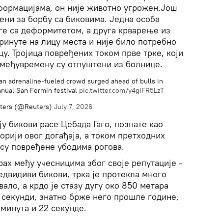
ормацијама, он није животно угрожен.Још
рени за борбу са биковима. Једна особа
ге са деформитетом, а друга крварење из
бринуте на лицу места и није било потребно
у. Тројица повређених током прве трке, који
 међувремену су отпуштени из болнице.
an adrenaline-fueled crowd surged ahead of bulls in
nnual San Fermin festival
pic.twitter.com/y4gIFR5LzT
ters (@Reuters)
July 7, 2026
ју бикови расе Цебада Гаго, познате као
торији овог догађаја, а током претходних
 су повређене убодима рогова.
рах међу учесницима због своје репутације -
едвидиви бикови, трка је протекла много
ало, а крдо је стазу дугу око 850 метара
 секунди, знатно брже него прошле године,
 минута и 22 секунде.