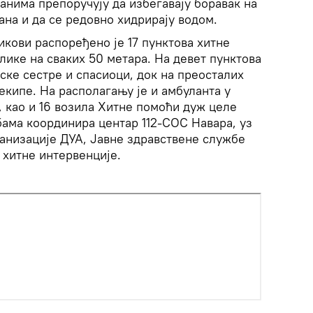
ђанима препоручују да избегавају боравак на
ана и да се редовно хидрирају водом.
икови распоређено је 17 пунктова хитне
ике на сваких 50 метара. На девет пунктова
ске сестре и спасиоци, док на преосталих
екипе. На располагању је и амбуланта у
, као и 16 возила Хитне помоћи дуж целе
ама координира центар 112-СОС Навара, уз
анизације ДУА, Јавне здравствене службе
 хитне интервенције.