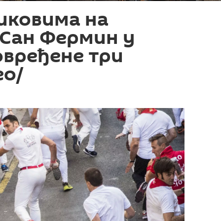
биковима на
 Сан Фермин у
овређене три
ео/