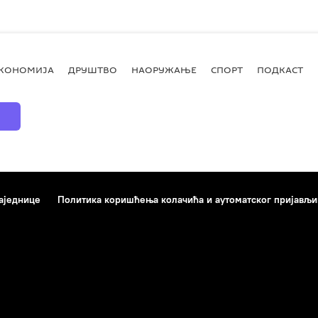
КОНОМИЈА
ДРУШТВО
НАОРУЖАЊЕ
СПОРТ
ПОДКАСТ
аједнице
Политика коришћења колачића и аутоматског пријављ