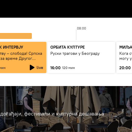
08:00
 ИНТЕРВЈУ
ОРБИТА КУЛТУРЕ
МИЉА
тву – слобода! Српска
Руски трагови у Београду
Кога с
 за време Другог
могу 
рата“
сезон
live
16:00
20:00
мин
120 мин
догађаји, фестивали и културна дешавања