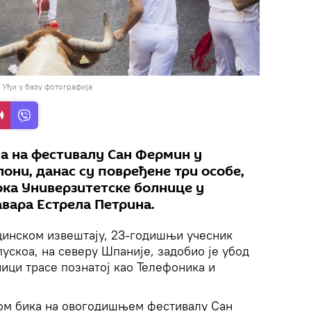
/
Уђи у базу фотографија
ма на фестивалу Сан Фермин у
ни, данас су повређене три особе,
рка Универзитетске болнице у
вара Естрела Петрина.
инском извештају, 23-годишњи учесник
пускоа, на северу Шпаније, задобио је убод
ници трасе познатој као Телефоника и
огом бика на овогодишњем фестивалу Сан