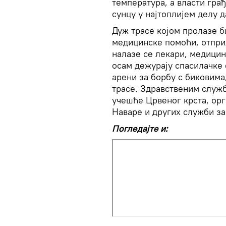
температура, а власти гра
сунцу у најтоплијем делу д
Дуж трасе којом пролазе б
медицинске помоћи, отприл
налазе се лекари, медицин
осам дежурају спасилачке 
арени за борбу с биковима
трасе. Здравственим служб
учешће Црвеног крста, орг
Наваре и других служби за
Погледајте и: