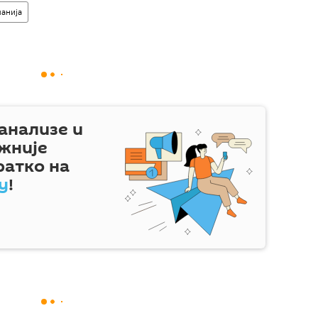
анија
 анализе и
жније
ратко на
у
!