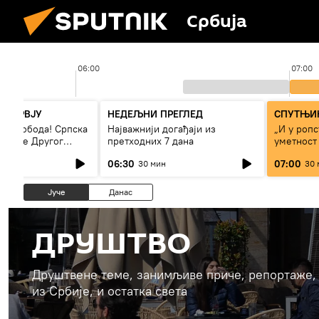
Србија
06:00
07:00
НТЕРВЈУ
НЕДЕЉНИ ПРЕГЛЕД
СПУТЊИК
 – слобода! Српска
Најважнији догађаји из
„И у ропс
 време Другог
претходних 7 дана
уметност
а“
светског 
06:30
07:00
30 мин
30 
Јуче
Данас
ДРУШТВО
Друштвене теме, занимљиве приче, репортаже, 
из Србије, и остатка света