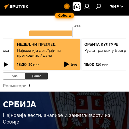
ЋИР
Србија
14:00
НЕДЕЉНИ ПРЕГЛЕД
ОРБИТА КУЛТУРЕ
рпска
Најважнији догађаји из
Руски трагови у Београ
претходних 7 дана
live
13:30
16:00
30 мин
120 мин
Јуче
Данас
Реемитери
СРБИЈА
Најновије вести, анализе и занимљивости из
Србије