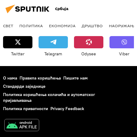
Србија
СВЕТ
ПОЛИТИКА
ЕКОНОМИЈА
ДРУШТВО
НАОРУЖАЊЕ
Twitter
Telegram
Odysee
Viber
О нама
Правила коришћења
Пишите нам
Стандарди заједнице
Политика коришћења колачића и аутоматског
пријављивања
Политика приватности
Privacy Feedback