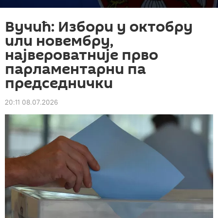
Вучић: Избори у октобру
или новембру,
највероватније прво
парламентарни па
председнички
20:11 08.07.2026