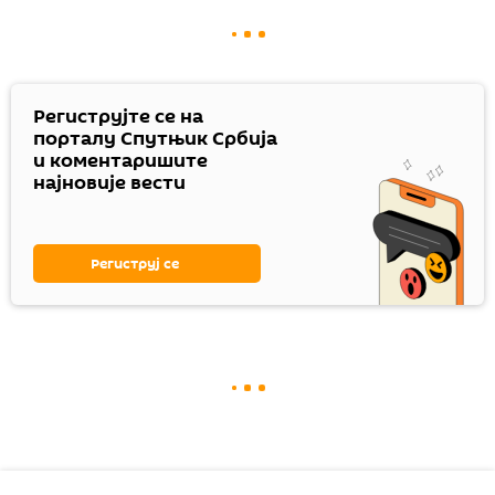
Региструјте се на
порталу Спутњик Србија
и коментаришите
најновије вести
Региструј се