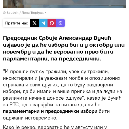
© Sputnik / Лола Ђорђевић
Пратите нас
Председник Србије Александар Вучић
изјавио је да ће избори бити у октобру или
новембру и да ће вероватно прво бити
парламентарни, па председнички.
"И прошли пут су тражили, увек су тражили,
инсистирали и ја уважавам молбе и опозиционих
странака и свих других, да то буду раздвојени
избори, да би имали и више прилика и да људи на
различите начине доносе одлуке", казао је Вучић
за РТС, одговарајући на питање да ли ће
парламентарни и председнички избори
бити
одржани истовремено.
Како је рекао, вероватно ће у августу или у