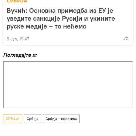
СРБИЈА
Вучић: Основна примедба из ЕУ је
уведите санкције Русији и укините
руске медије – то нећемо
8 Јул, 19:47
Погледајте и:
СРБИЈА
Србија
Србија – политика