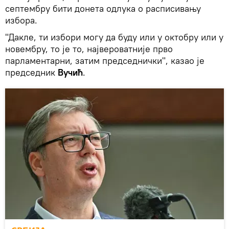
септембру бити донета одлука о расписивању
избора.
"Дакле, ти избори могу да буду или у октобру или у
новембру, то је то, највероватније прво
парламентарни, затим председнички", казао је
председник
Вучић
.