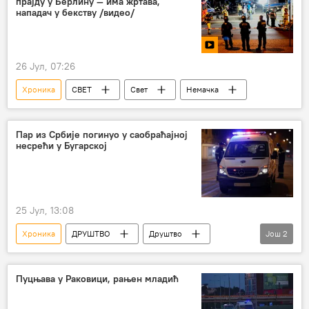
прајду у Берлину — има жртава,
нападач у бекству /видео/
26 Јул, 07:26
Хроника
СВЕТ
Свет
Немачка
Пар из Србије погинуо у саобраћајној
несрећи у Бугарској
25 Јул, 13:08
Хроника
ДРУШТВО
Друштво
Још
2
Србија – друштво
Србија – хроника
Пуцњава у Раковици, рањен младић