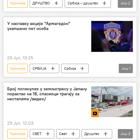
Хроника
ДРУШТВО
Србија – друштво
Још
2
Друштво
Србија – хроника
У наставку акције "Армагедон"
ухапшено пет особа
29 Јул, 13:25
Хроника
СРБИЈА
Србија
Још
1
Србија – хроника
Број погинулих у земљотресу у Јапану
порастао на 18, спасиоци трагају за
несталима /видео/
29 Јул, 12:03
Хроника
СВЕТ
Свет
Друштво
Још
3