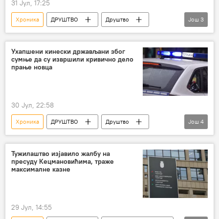
31 Јул, 17:25
Хроника
ДРУШТВО
Друштво
Још
3
Србија – друштво
тело
девојка
Ухапшени кинески држављани због
сумње да су извршили кривично дело
прање новца
30 Јул, 22:58
Хроника
ДРУШТВО
Друштво
Још
4
Србија – друштво
Кинези
хапшење
прање новца
Тужилаштво изјавило жалбу на
пресуду Кецмановићима, траже
максималне казне
29 Јул, 14:55