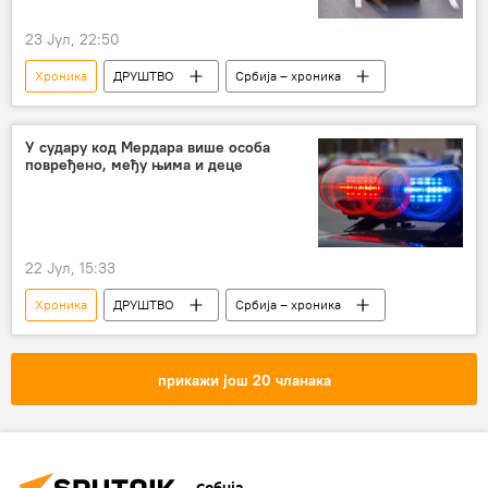
23 Јул, 22:50
Хроника
ДРУШТВО
Србија – хроника
У судару код Мердара више особа
повређено, међу њима и деце
22 Јул, 15:33
Хроника
ДРУШТВО
Србија – хроника
прикажи још 20 чланака
Србија