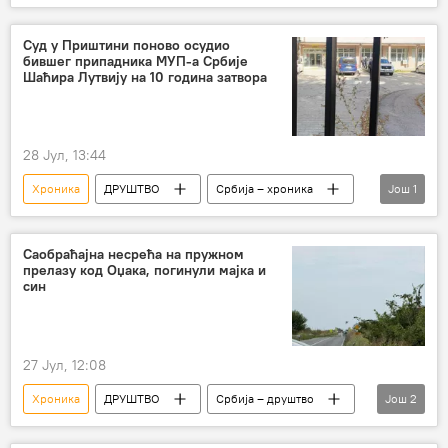
Јапан
земљотрес
Несреће и природне катастрофе
Суд у Приштини поново осудио
бившег припадника МУП-а Србије
Шаћира Лутвију на 10 година затвора
28 Јул, 13:44
Хроника
ДРУШТВО
Србија – хроника
Још
1
Косово и Метохија (КиМ)
Саобраћајна несрећа на пружном
прелазу код Оџака, погинули мајка и
син
27 Јул, 12:08
Хроника
ДРУШТВО
Србија – друштво
Још
2
Друштво
Србија – хроника