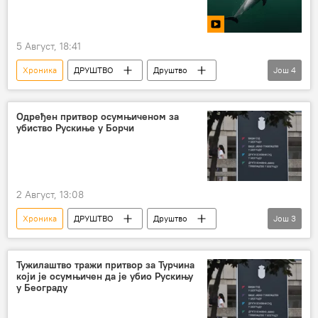
5 Август, 18:41
Хроника
ДРУШТВО
Друштво
Још
4
Свет
Аустралија
делфини
Живи свет и генетика
Одређен притвор осумњиченом за
убиство Рускиње у Борчи
2 Август, 13:08
Хроника
ДРУШТВО
Друштво
Још
3
Србија – друштво
хапшење
Рускиња
Тужилаштво тражи притвор за Турчина
који је осумњичен да је убио Рускињу
у Београду