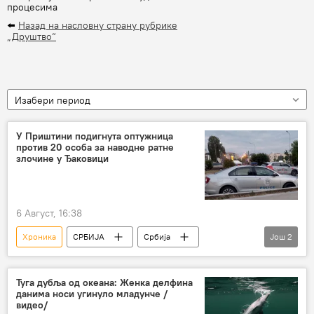
процесима
⬅️
Назад на насловну страну рубрике
„Друштво“
Изабери период
У Приштини подигнута оптужница
против 20 особа за наводне ратне
злочине у Ђаковици
6 Август, 16:38
Хроника
СРБИЈА
Србија
Још
2
Србија – хроника
Косово и Метохија (КиМ)
Туга дубља од океана: Женка делфина
данима носи угинуло младунче /
видео/