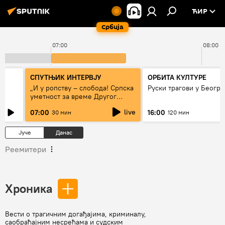
ЋИР
Србија
07:00
08:00
СПУТЊИК ИНТЕРВЈУ
ОРБИТА КУЛТУРЕ
„И у ропству – слобода! Српска
Руски трагови у Београ
уметност за време Другог
светског рата“
live
07:00
16:00
30 мин
120 мин
Јуче
Данас
Реемитери
Хроника
Вести о трагичним догађајима, криминалу,
саобраћајним несрећама и судским