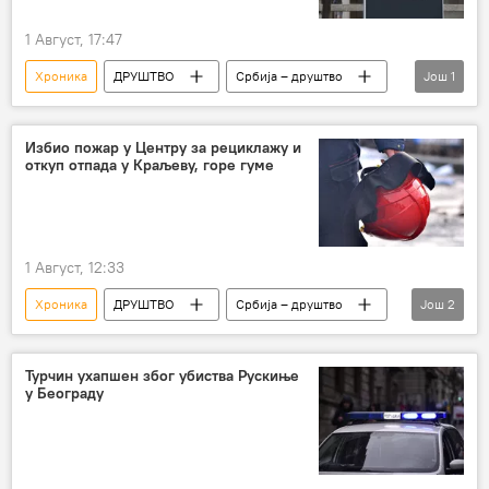
1 Август, 17:47
Хроника
ДРУШТВО
Србија – друштво
Још
1
Србија – хроника
Избио пожар у Центру за рециклажу и
откуп отпада у Краљеву, горе гуме
1 Август, 12:33
Хроника
ДРУШТВО
Србија – друштво
Још
2
Србија – хроника
Друштво
Турчин ухапшен због убиства Рускиње
у Београду