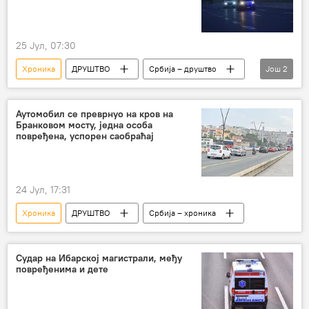
25 Јул, 07:30
Хроника
ДРУШТВО
Србија – друштво
Још
2
Друштво
Србија – хроника
Аутомобил се преврнуо на кров на
Бранковом мосту, једна особа
повређена, успорен саобраћај
24 Јул, 17:31
Хроника
ДРУШТВО
Србија – хроника
Судар на Ибарској магистрали, међу
повређенима и дете