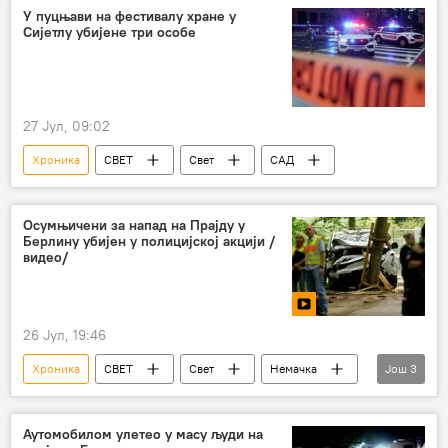
У пуцњави на фестивалу хране у
Сијетлу убијене три особе
27 Јул, 09:02
Хроника
СВЕТ
Свет
САД
Осумњичени за напад на Прајду у
Берлину убијен у полицијској акцији /
видео/
26 Јул, 19:46
Хроника
СВЕТ
Свет
Немачка
Још
3
Прајд
Берлин
Свет – политика
Аутомобилом улетео у масу људи на