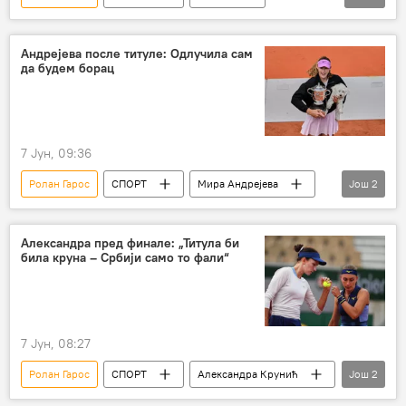
Тенис
Александра Крунић
Андрејева после титуле: Одлучила сам
да будем борац
7 Јун, 09:36
Ролан Гарос
СПОРТ
Мира Андрејева
Још
2
Спорт
Тенис
Александра пред финале: „Титула би
била круна – Србији само то фали“
7 Јун, 08:27
Ролан Гарос
СПОРТ
Александра Крунић
Још
2
Спорт
Тенис