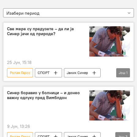
Изабери период
Све мере су предузете – да ли је
Синер јачи од природе?
25 Јун, 15:18
Ролан Гарос
СПОРТ
Јаник Синер
Још
1
Вимблдон
Синер боравио у болници – и донео
важну одлуку пред Вимблдон
9 Јун, 13:26
Ролан Гарос
СПОРТ
Јаник Синер
Још
3