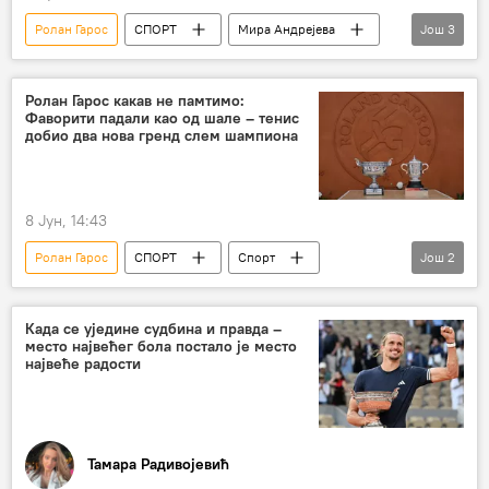
Ролан Гарос
СПОРТ
Мира Андрејева
Још
3
Александер Зверев
Спорт
Тенис
Ролан Гарос какав не памтимо:
Фаворити падали као од шале – тенис
добио два нова гренд слем шампиона
8 Јун, 14:43
Ролан Гарос
СПОРТ
Спорт
Још
2
Тенис
Новак Ђоковић
Јаник Синер
Када се уједине судбина и правда –
место највећег бола постало је место
највеће радости
Тамара Радивојевић