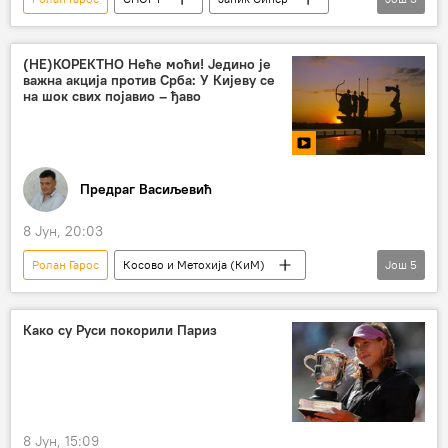
Вимблдон
Спорт
Тенис
(НЕ)КОРЕКТНО Неће моћи! Једино је
важна акција против Срба: У Кијеву се
на шок свих појавио – ђаво
Предраг Васиљевић
8 Јун, 20:03
Ролан Гарос
Косово и Метохија (КиМ)
Још
5
Украјина
вештачка интелигенција
Храм светог Саве
Русија
Како су Руси покорили Париз
(НЕ)КОРЕКТНО
8 Јун, 15:09