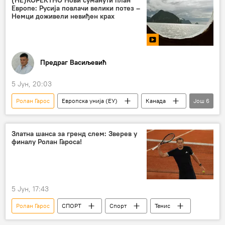
Европе: Русија повлачи велики потез –
Немци доживели невиђен крах
Предраг Васиљевић
5 Јун, 20:03
Ролан Гарос
Европска унија (ЕУ)
Канада
Још
6
Русија
Америка
Немачка
СБ УН
Емир Кустурица
Златна шанса за гренд слем: Зверев у
финалу Ролан Гароса!
(НЕ)КОРЕКТНО
5 Јун, 17:43
Ролан Гарос
СПОРТ
Спорт
Тенис