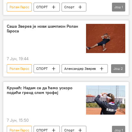
Ролан Гарос
СПОРТ
Спорт
Још
1
Тенис
Мира Андрејева
Саша Зверев је нови шампион Ролан
Гароса
7 Јун, 19:44
Ролан Гарос
СПОРТ
Александер Зверев
Још
2
Спорт
Тенис
Крунић: Надам се да ћемо ускоро
подићи гренд слем трофеј
7 Јун, 15:50
Ролан Гарос
СПОРТ
Спорт
Још
1