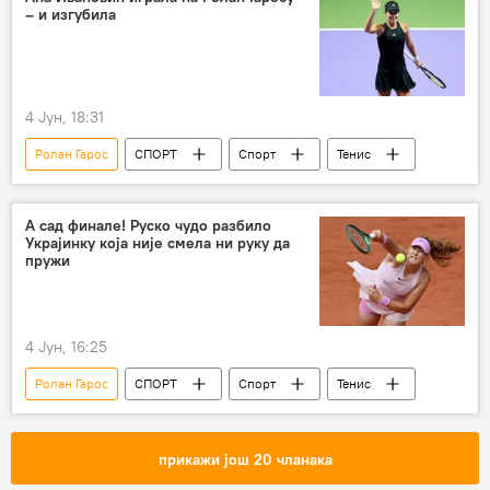
– и изгубила
4 Јун, 18:31
Ролан Гарос
СПОРТ
Спорт
Тенис
А сад финале! Руско чудо разбило
Украјинку која није смела ни руку да
пружи
4 Јун, 16:25
Ролан Гарос
СПОРТ
Спорт
Тенис
прикажи још 20 чланака