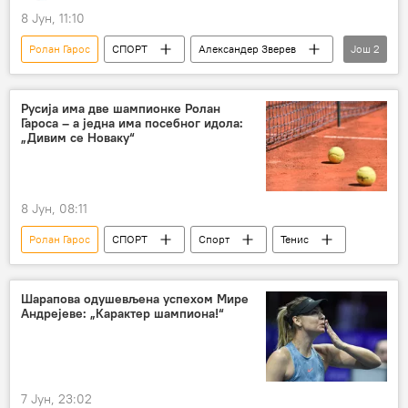
8 Јун, 11:10
Ролан Гарос
СПОРТ
Александер Зверев
Још
2
Спорт
Тенис
Русија има две шампионке Ролан
Гароса – а једна има посебног идола:
„Дивим се Новаку“
8 Јун, 08:11
Ролан Гарос
СПОРТ
Спорт
Тенис
Шарапова одушевљена успехом Мире
Андрејеве: „Карактер шампиона!“
7 Јун, 23:02