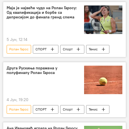
Маја је највеће чудо на Ролан Гаросу:
Од квалификација и борбе са
депресијом до финала гренд слема
5 Јун, 12:14
Ролан Гарос
СПОРТ
Спорт
Тенис
Друга Рускиња поражена у
полуфиналу Ролан Гароса
4 Јун, 19:20
Ролан Гарос
СПОРТ
Спорт
Тенис
Ана Ивановић играла на Ролан Гаросу