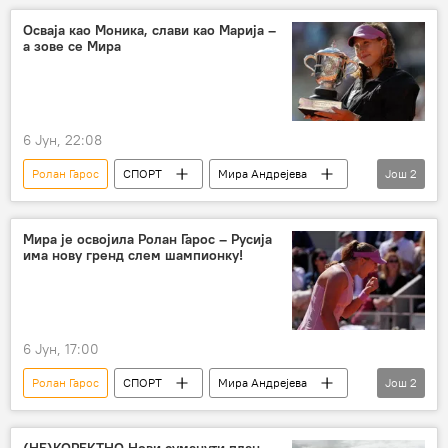
Осваја као Моника, слави као Марија –
а зове се Мира
6 Јун, 22:08
Ролан Гарос
СПОРТ
Мира Андрејева
Још
2
Спорт
Тенис
Мира је освојила Ролан Гарос – Русија
има нову гренд слем шампионку!
6 Јун, 17:00
Ролан Гарос
СПОРТ
Мира Андрејева
Још
2
Спорт
Тенис
(НЕ)КОРЕКТНО Нови суманути план