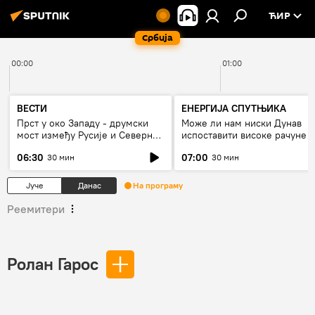
ЋИР
Србија
00:00
01:00
ВЕСТИ
ЕНЕРГИЈА СПУТЊИКА
Прст у око Западу - друмски
Може ли нам ниски Дунав
мост између Русије и Северне
испоставити високе рачуне з
Кореје
струју, или рестрикције
06:30
07:00
30 мин
30 мин
Јуче
Данас
На програму
Реемитери
Ролан Гарос