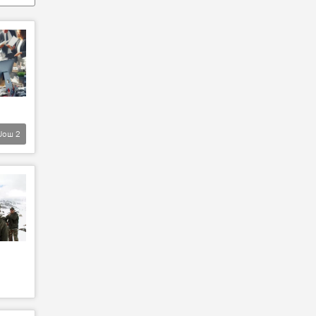
Још
2