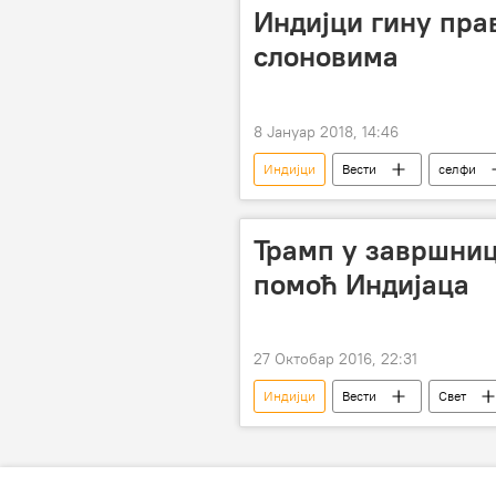
Индијци гину пра
слоновима
8 Јануар 2018, 14:46
Индијци
Вести
селфи
Трамп у завршни
помоћ Индијаца
27 Октобар 2016, 22:31
Индијци
Вести
Свет