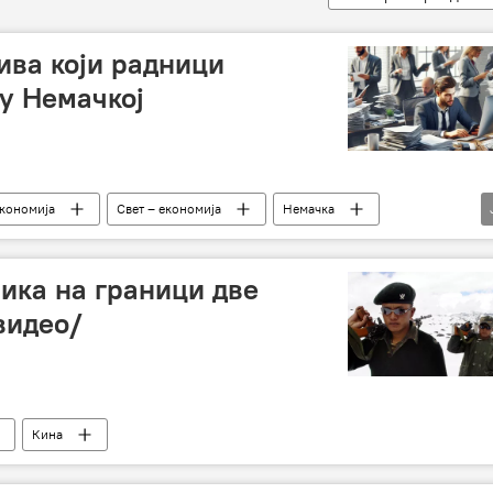
ива који радници
 у Немачкој
кономија
Свет – економија
Немачка
ника на граници две
видео/
Кина