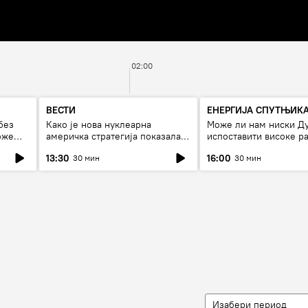
02:00
ВЕСТИ
ЕНЕРГИЈА СПУТЊИК
без
Како је нова нуклеарна
Може ли нам ниски Д
оже
америчка стратегија показала
испоставити високе ра
страх од Русије?
струју, или рестрикци
13:30
16:00
30 мин
30 мин
Изабери период