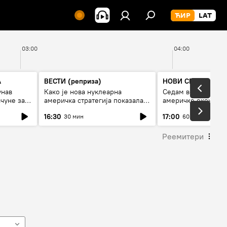
03:00
04:00
А
ВЕСТИ (реприза)
НОВИ СПУТЊИК П
унав
Како је нова нуклеарна
Седам величанстве
чуне за
америчка стратегија показала
америчке економи
је
страх од Русије?
16:30
17:00
30 мин
60 мин
Реемитери