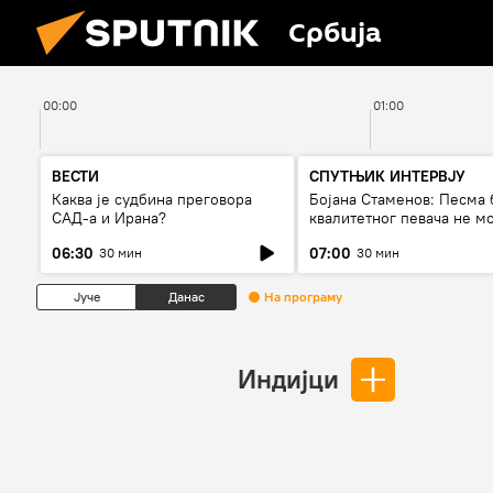
Србија
00:00
01:00
ВЕСТИ
СПУТЊИК ИНТЕРВЈУ
Каква је судбина преговора
Бојана Стаменов: Песма 
САД-а и Ирана?
квалитетног певача не м
дуго да живи
06:30
07:00
30 мин
30 мин
Јуче
Данас
На програму
Индијци