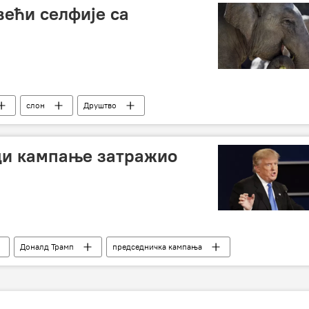
већи селфије са
слон
Друштво
ци кампање затражио
Доналд Трамп
председничка кампања