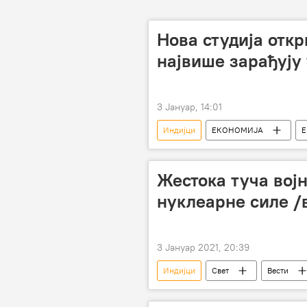
Нова студија откр
највише зарађују
3 Јануар, 14:01
Индијци
ЕКОНОМИЈА
Е
радници
плате
Жестока туча вој
нуклеарне силе /
3 Јануар 2021, 20:39
Индијци
Свет
Вести