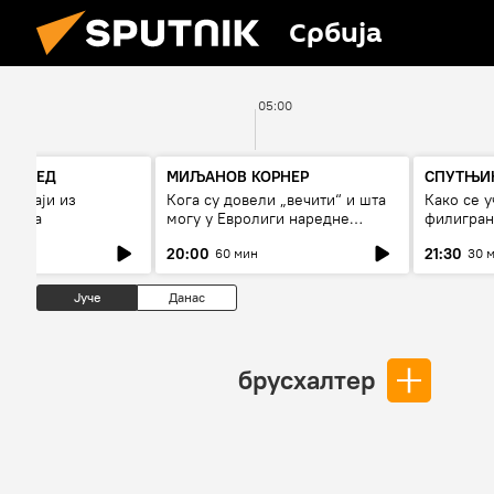
Србија
05:00
РЕГЛЕД
МИЉАНОВ КОРНЕР
СПУТЊИК
огађаји из
Кога су довели „вечити“ и шта
Како се 
7 дана
могу у Евролиги наредне
филигран
сезоне
20:00
21:30
60 мин
30 
Јуче
Данас
брусхалтер