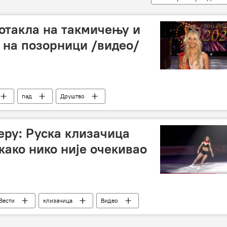
потакла на такмичењу и
 на позорници /видео/
пад
Друштво
еру: Руска клизачица
како нико није очекивао
Вести
клизачица
Видео