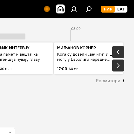
08:00
ЊИК ИНТЕРВЈУ
МИЉАНОВ КОРНЕР
а памет и вештачка
Кога су довели „вечити“ и шта
генција чувају главу
могу у Евролиги наредне
сезоне
17:00
30 мин
60 мин
Реемитери