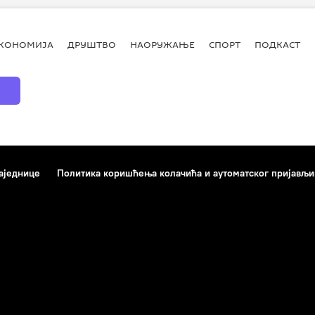
КОНОМИЈА
ДРУШТВО
НАОРУЖАЊЕ
СПОРТ
ПОДКАСТ
аједнице
Политика коришћења колачића и аутоматског пријављ