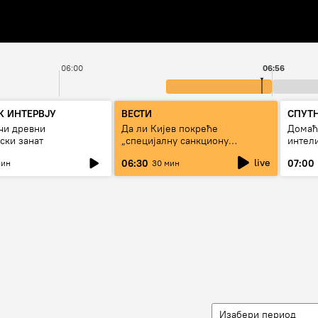
06:00
06:56
 ИНТЕРВЈУ
ВЕСТИ
СПУТ
учи древни
Да ли Кијев покреће
Домаћ
ски занат
„специјалну санкциону
интели
операцију“?
live
06:30
07:00
мин
30 мин
Изабери период