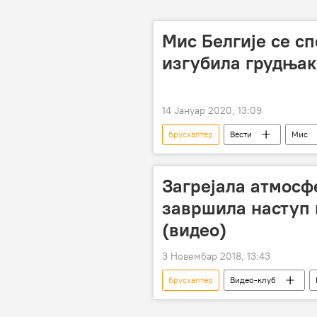
Мис Белгије се с
изгубила грудњак
14 Јануар 2020, 13:09
брусхалтер
Вести
Мис
Загрејала атмосф
завршила наступ 
(видео)
3 Новембар 2018, 13:43
брусхалтер
Видео-клуб