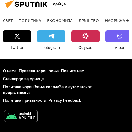
Србија
СВЕТ
ПОЛИТИКА
ЕКОНОМИЈА
ДРУШТВО
НАОРУЖАЊЕ
Twitter
Telegram
Odysee
Viber
О нама
Правила коришћења
Пишите нам
Стандарди заједнице
Политика коришћења колачића и аутоматског
пријављивања
Политика приватности
Privacy Feedback