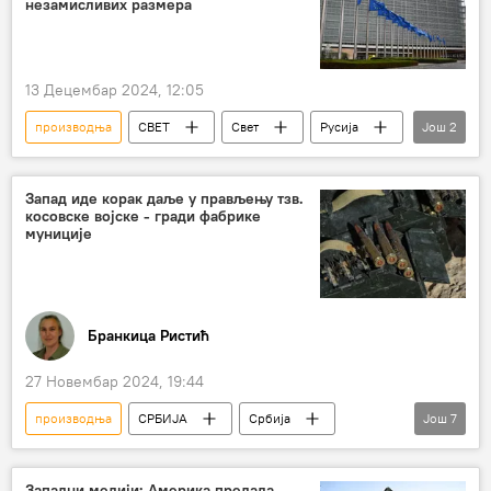
незамисливих размера
13 Децембар 2024, 12:05
производња
СВЕТ
Свет
Русија
Још
2
Европа
оружје
Запад иде корак даље у прављењу тзв.
косовске војске - гради фабрике
муниције
Бранкица Ристић
27 Новембар 2024, 19:44
производња
СРБИЈА
Србија
Још
7
Србија – политика
Косово и Метохија (КиМ)
Аљбин Курти
Западни медији: Америка предала