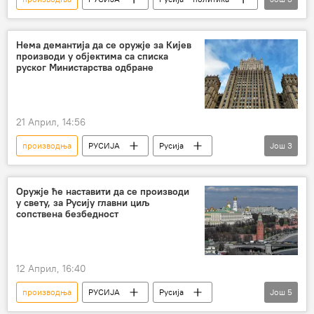
Русија
авион
руска авијација
Нема демантија да се оружје за Кијев
производи у објектима са списка
руског Министарства одбране
21 Април, 14:56
производња
РУСИЈА
Русија
Још
3
Немачка
Дронови
Сергеј Нечајев
Оружје ће наставити да се производи
у свету, за Русију главни циљ
сопствена безбедност
12 Април, 16:40
производња
РУСИЈА
Русија
Још
5
Европска унија (ЕУ)
САД
оружје