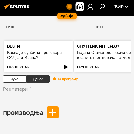
ЋИР
Србија
00:00
01:00
ВЕСТИ
СПУТЊИК ИНТЕРВЈУ
Каква је судбина преговора
Бојана Стаменов: Песма без
САД-а и Ирана?
квалитетног певача не може
дуго да живи
06:30
07:00
30 мин
30 мин
Јуче
Данас
На програму
Реемитери
производња