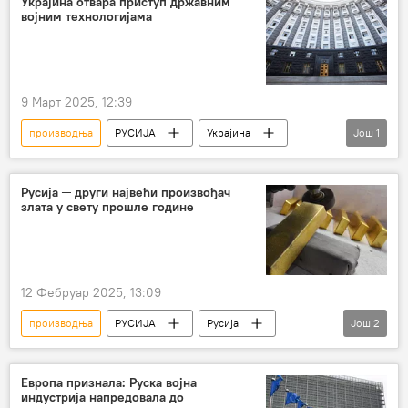
Украјина отвара приступ државним
војним технологијама
Украјина
9 Март 2025, 12:39
производња
РУСИЈА
Украјина
Још
1
оружје
Русија ─ други највећи произвођач
злата у свету прошле године
12 Фебруар 2025, 13:09
производња
РУСИЈА
Русија
Још
2
Русија – економија
злато
Европа признала: Руска војна
индустрија напредовала до