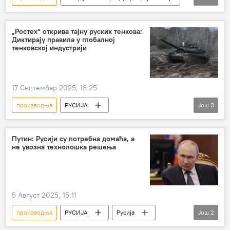
Специјална војна операција у Украјини – вести
Украјина
ракете
„Ростех“ открива тајну руских тенкова:
Диктирају правила у глобалној
тенковској индустрији
17 Септембар 2025, 13:25
производња
РУСИЈА
Још
3
Русија – војска и наоружање
Ростех
тенкови
Путин: Русији су потребна домаћа, а
не увозна технолошка решења
5 Август 2025, 15:11
производња
РУСИЈА
Русија
Још
2
Владимир Путин
решења