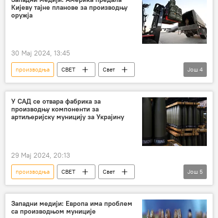
Кијеву тајне планове за производњу
оружје
фабрике наоружања и муниције
оружја
НАТО
Америка
30 Мај 2024, 13:45
производња
СВЕТ
Свет
Још
4
Специјална војна операција у Украјини – вести
САД
Украјина
оружје
У САД се отвара фабрика за
производњу компоненти за
артиљеријску муницију за Украјину
29 Мај 2024, 20:13
производња
СВЕТ
Свет
Још
5
Специјална војна операција у Украјини – вести
Украјина
САД
муниција
Западни медији: Европа има проблем
са производњом муниције
артиљерија