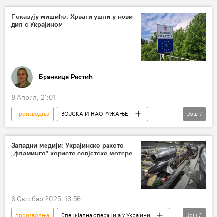
производња оружја
Дмитриј Песков
Показују мишиће: Хрвати ушли у нови
дил с Украјином
Бранкица Ристић
8 Април, 21:01
производња
ВОЈСКА И НАОРУЖАЊЕ
Још
7
Регион
Регион – друштво
Регион – војска и наоружање
Хрватска
Западни медији: Украјинске ракете
„фламинго“ користе совјетске моторе
Украјина
Дронови
производња оружја
6 Октобар 2025, 13:56
производња
Специјална операција у Украјини
Још
3