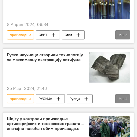
8 Април 2024, 09:34
производња
СВЕТ
Свет
Још
3
Европа
оружје
муниција
војна индустрија
Руски научници створили технологију
за максималну екстракцију литијума
25 Март 2024, 21:40
производња
РУСИЈА
Русија
Још
4
налазиште
литијум
производња
Енергетика
Шојгу у контроли производње
артиљеријских и тенковских граната –
значајно повећан обим производње