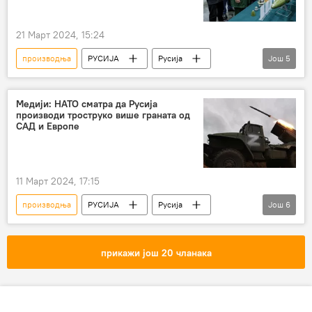
21 Март 2024, 15:24
производња
РУСИЈА
Русија
Још
5
Специјална војна операција у Украјини – вести
Сергеј Шојгу
муниција
оружје
Медији: НАТО сматра да Русија
производи троструко више граната од
контрола
САД и Европе
11 Март 2024, 17:15
производња
РУСИЈА
Русија
Још
6
Русија – војска и наоружање
Свет
НАТО
гранате
САД
прикажи још 20 чланака
Европа