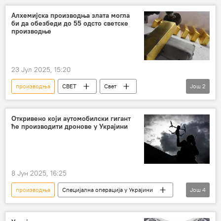
Алхемијска производња злата могла
би да обезбеди до 55 одсто светске
производње
23 Јул 2025, 15:20
производња
СВЕТ
Свет
Још
2
нуклеарна електрана
злато
Откривено који аутомобилски гигант
ће производити дронове у Украјини
8 Јун 2025, 16:25
производња
Специјална операција у Украјини
Још
4
Специјална војна операција у Украјини – вести
дрон
аутомобилска индустрија