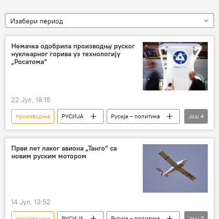
Изабери период
Немачка одобрила производњу руског
нуклеарног горива уз технологију
„Росатома“
22 Јул, 18:15
производња
РУСИЈА
Русија – политика
Још
4
Русија
Немачка
нуклеарно гориво
Росатом
Први лет лаког авиона „Танго“ са
новим руским мотором
14 Јул, 13:52
производња
РУСИЈА
Русија – политика
Још
3