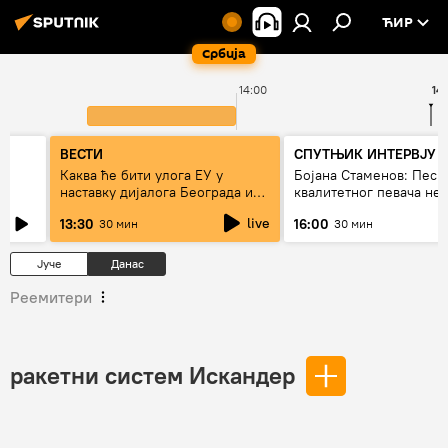
ЋИР
Србија
14:00
14
ВЕСТИ
СПУТЊИК ИНТЕРВЈУ
Каква ће бити улога ЕУ у
Бојана Стаменов: Песм
наставку дијалога Београда и
квалитетног певача не
Приштине?
дуго да живи
live
13:30
16:00
30 мин
30 мин
Јуче
Данас
Реемитери
ракетни систем Искандер