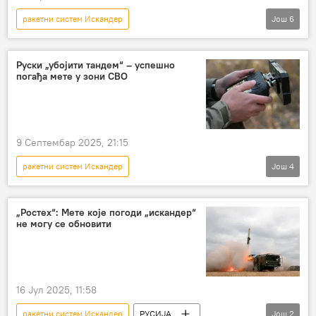
ракетни систем Искандер
Још
6
Специјална операција у Украјини
Русија
Русија – политика
Руски „убојити тандем“ – успешно
погађа мете у зони СВО
Русија – војска и наоружање
Специјална војна операција у Украјини – вести
Украјина
9 Септембар 2025, 21:15
ракетни систем Искандер
Још
4
Специјална операција у Украјини
Специјална војна операција у Украјини – вести
„Ростех“: Мете које погоди „искандер“
не могу се обновити
дрон
Русија
16 Јул 2025, 11:58
ракетни систем Искандер
РУСИЈА
Још
2