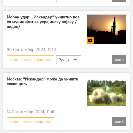
Русија
Русија – војска и наоружање
Видео-клуб
Моћан удар: „Искандер“ уништио воз
са муницијом за украјинску војску /
противракетни систем "Патриот"
видео/
30 Септембар 2024, 11:10
ракетни систем Искандер
Русија
Још
4
Русија – војска и наоружање
Видео-клуб
МУЛТИМЕДИЈА
Мултимедија
Москва: "Искандер" може да уништи
сваки циљ
14 Септембар 2024, 11:45
ракетни систем Искандер
Још
3
Специјална операција у Украјини