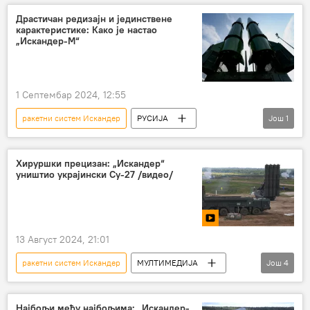
Специјална војна операција у Украјини – вести
Драстичан редизајн и јединствене
карактеристике: Како је настао
Русија
„Искандер-М“
1 Септембар 2024, 12:55
ракетни систем Искандер
РУСИЈА
Још
1
Русија
Русија – војска и наоружање
Хируршки прецизан: „Искандер“
уништио украјински Су-27 /видео/
13 Август 2024, 21:01
ракетни систем Искандер
МУЛТИМЕДИЈА
Још
4
Видео-клуб
Русија
Русија – војска и наоружање
Најбољи међу најбољима: „Искандер-