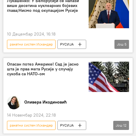
Лукашенко: У Белорусији се налази
више десетина нуклеарних бојевих
глава;Нисмо под окупацијом Русије
10 Децембар 2024, 16:18
ракетни систем Искандер
РУСИЈА
Још
5
Русија
Русија – политика
Белорусија
Александар Лукашенко
Опасан потез Америке! Сад је јасно
шта је прва мета Русије у случају
орешник
окупација
сукоба са НАТО-ом
Оливера Икодиновић
14 Новембар 2024, 22:18
ракетни систем Искандер
РУСИЈА
Још
12
Русија
Русија – политика