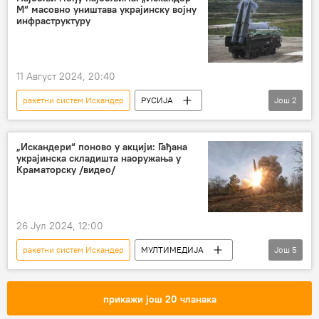
М“ масовно уништава украјинску војну
Специјална војна операција у Украјини – вести
инфраструктуру
11 Август 2024, 20:40
ракетни систем Искандер
РУСИЈА
Још
2
Русија
Русија – војска и наоружање
Специјална војна операција у Украјини – вести
„Искандери“ поново у акцији: Гађана
украјинска складишта наоружања у
Краматорску /видео/
26 Јул 2024, 12:00
ракетни систем Искандер
МУЛТИМЕДИЈА
Још
5
Мултимедија
Видео-клуб
Украјина
Специјална војна операција у Украјини – вести
прикажи још 20 чланака
Русија