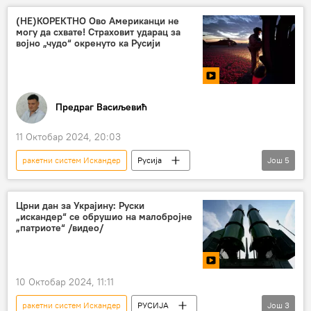
Русија – војска и наоружање
Свет
(НЕ)КОРЕКТНО Ово Американци не
могу да схвате! Страховит ударац за
Пољска
САД
база
војно „чудо“ окренуто ка Русији
Анализе и мишљења
ПРО
америчка војска
ракете "томахавк"
Пентагон
НАТО
Предраг Васиљевић
11 Октобар 2024, 20:03
ракетни систем Искандер
Русија
Још
5
противракетни систем "Патриот"
Спутњик Србија
Скупштина Србије
Црни дан за Украјину: Руски
„искандер“ се обрушио на малобројне
Рафаел Надал
(НЕ)КОРЕКТНО
„патриоте“ /видео/
10 Октобар 2024, 11:11
ракетни систем Искандер
РУСИЈА
Још
3