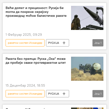
Специјална војна операција у Украјини – вести
Већи домет и прецизност: Русија би
могла да покрене серијску
Украјина
противракетни систем "Патриот"
производњу моћне балистичке ракете
Русија
1 Фебруар 2025, 09:29
ракетни систем Искандер
РУСИЈА
Још
1
Русија
Русија – војска и наоружање
Ракета без премца: Руска „Ока“ може
да пробије сваки противракетни штит
15 Децембар 2024, 18:55
ракетни систем Искандер
РУСИЈА
Још
1
Русија
Русија – војска и наоружање