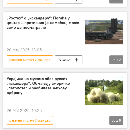
Русија
Русија – војска и наоружање
Ростех
„Ростех“ о „искандеру“: Погађа у
центар – противник је немоћан, може
само да посматра лет
26 Мај 2025, 13:05
ракетни систем Искандер
РУСИЈА
Још
2
Русија
Русија – војска и наоружање
Ростех
Украјина на мукама због руских
„искандера“: Обмањују америчке
„патриоте“ и заобилазе њихову
одбрану
26 Мај 2025, 10:25
ракетни систем Искандер
Још
5
Специјална операција у Украјини