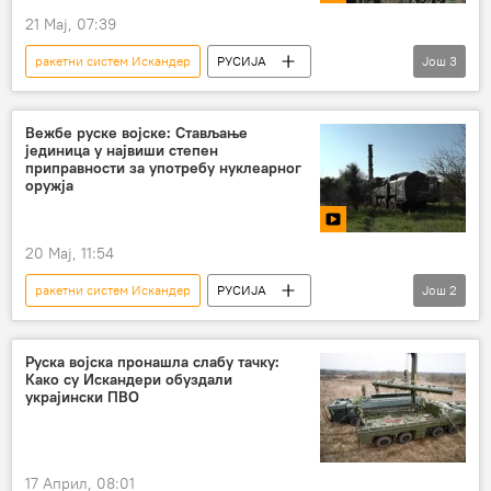
21 Мај, 07:39
нуклеарна тријада
маневри
ракетни систем Искандер
РУСИЈА
Још
3
војне вежбе
Циркон
Русија
Белорусија
Владимир Путин
Александар Лукашенко
нуклеарно оружје
вежбе
Вежбе руске војске: Стављање
јединица у највиши степен
приправности за употребу нуклеарног
оружја
20 Мај, 11:54
ракетни систем Искандер
РУСИЈА
Још
2
Русија
Русија – војска и наоружање
вежбе
Руска војска пронашла слабу тачку:
Како су Искандери обуздали
украјински ПВО
17 Април, 08:01