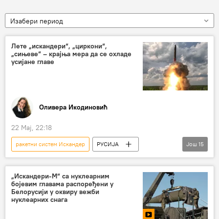
Изабери период
Лете „искандери“, „циркони“,
„сињеве“ – крајња мера да се охладе
усијане главе
Оливера Икодиновић
22 Мај, 22:18
ракетни систем Искандер
РУСИЈА
Још
15
Русија
Русија – политика
Русија – војска и наоружање
„Искандери-М“ са нуклеарним
бојевим главама распоређени у
Анализе и мишљења
Свет
Белорусији у оквиру вежби
нуклеарних снага
Белорусија
САД
НАТО
Европска унија (ЕУ)
нуклеарно оружје