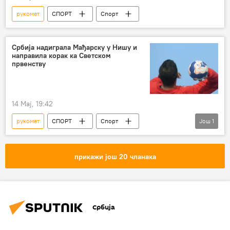
рукомет
СПОРТ
Спорт
Србија надиграла Мађарску у Нишу и
направила корак ка Светском
првенству
14 Мај, 19:42
рукомет
СПОРТ
Спорт
Још
1
Остали спортови
прикажи још 20 чланака
Србија