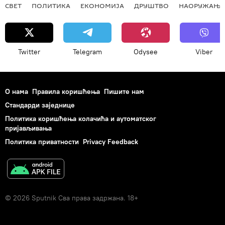
СВЕТ
ПОЛИТИКА
ЕКОНОМИЈА
ДРУШТВО
НАОРУЖАЊЕ
Twitter
Telegram
Odysee
Viber
О нама
Правила коришћења
Пишите нам
Стандарди заједнице
Политика коришћења колачића и аутоматског
пријављивања
Политика приватности
Privacy Feedback
© 2026 Sputnik Сва права задржана. 18+