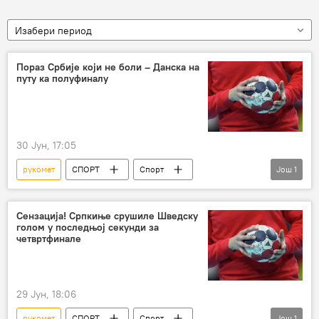
Изабери период
Пораз Србије који не боли – Данска на
путу ка полуфиналу
30 Јун, 17:05
рукомет
СПОРТ
Спорт
Још
1
Остали спортови
Сензација! Српкиње срушиле Шведску
голом у последњој секунди за
четвртфинале
29 Јун, 18:06
рукомет
СПОРТ
Спорт
Још
1