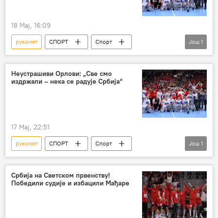
18 Мај, 16:09
рукомет
СПОРТ
Спорт
Још
1
Остали спортови
Неустрашиви Орлови: „Све смо
издржали – нека се радује Србија“
17 Мај, 22:51
рукомет
СПОРТ
Спорт
Још
1
Остали спортови
Србија на Светском првенству!
Победили судије и избацили Мађаре