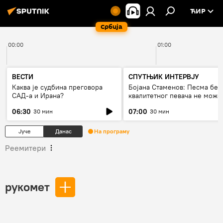
ЋИР
Србија
00:00
01:00
ВЕСТИ
СПУТЊИК ИНТЕРВЈУ
Каква је судбина преговора
Бојана Стаменов: Песма без
САД-а и Ирана?
квалитетног певача не може
дуго да живи
06:30
07:00
30 мин
30 мин
Јуче
Данас
На програму
Реемитери
рукомет