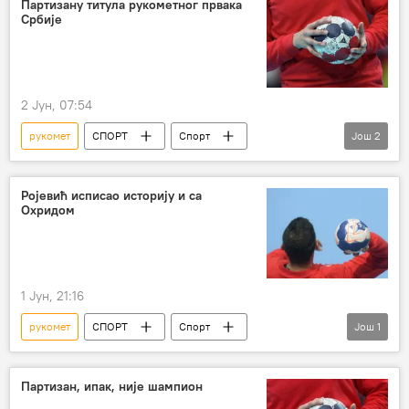
Партизану титула рукометног првака
Србије
2 Јун, 07:54
рукомет
СПОРТ
Спорт
Још
2
Остали спортови
партизан
Ројевић исписао историју и са
Охридом
1 Јун, 21:16
рукомет
СПОРТ
Спорт
Још
1
Остали спортови
Партизан, ипак, није шампион