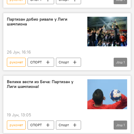
Остали спортови
Партизан добио ривале у Лиги
шампиона
26 Јун, 16:16
рукомет
СПОРТ
Спорт
Још
1
Остали спортови
Велике вести из Беча: Партизан у
Лиги шампиона!
19 Јун, 13:05
рукомет
СПОРТ
Спорт
Још
1
Остали спортови