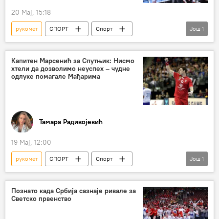
20 Мај, 15:18
рукомет
СПОРТ
Спорт
Још
1
Остали спортови
Капитен Марсенић за Спутњик: Нисмо
хтели да дозволимо неуспех – чудне
одлуке помагале Мађарима
Тамара Радивојевић
19 Мај, 12:00
рукомет
СПОРТ
Спорт
Још
1
Остали спортови
Познато када Србијa сазнаје ривале за
Светско првенство