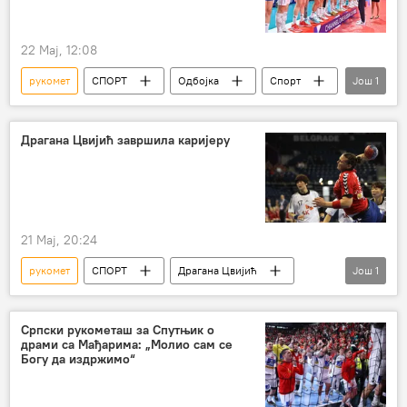
22 Мај, 12:08
рукомет
СПОРТ
Одбојка
Спорт
Још
1
Остали спортови
Драгана Цвијић завршила каријеру
21 Мај, 20:24
рукомет
СПОРТ
Драгана Цвијић
Још
1
Остали спортови
Српски рукометаш за Спутњик о
драми са Мађарима: „Молио сам се
Богу да издржимо“