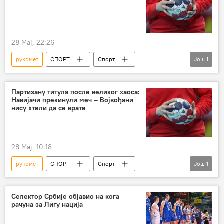
28 Мај, 22:26
рукомет
СПОРТ
Спорт
Још
1
Остали спортови
Партизану титула после великог хаоса:
Навијачи прекинули меч – Војвођани
нису хтели да се врате
28 Мај, 10:18
рукомет
СПОРТ
Спорт
Још
1
Остали спортови
Селектор Србије објавио на кога
рачуна за Лигу нација