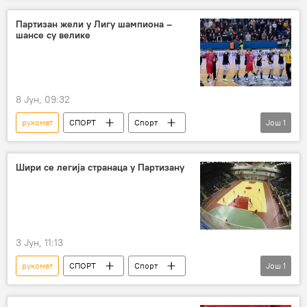
Партизан жели у Лигу шампиона –
шансе су велике
8 Јун, 09:32
рукомет
СПОРТ
Спорт
Још
1
Остали спортови
Шири се легија странаца у Партизану
3 Јун, 11:13
рукомет
СПОРТ
Спорт
Још
1
Остали спортови