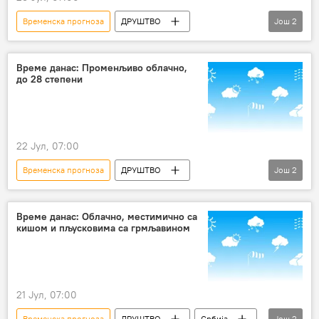
Временска прогноза
ДРУШТВО
Још
2
Србија – друштво
Друштво
Време данас: Променљиво облачно,
до 28 степени
22 Јул, 07:00
Временска прогноза
ДРУШТВО
Још
2
Србија – друштво
Друштво
Време данас: Облачно, местимично са
кишом и пљусковима са грмљавином
21 Јул, 07:00
Временска прогноза
ДРУШТВО
Србија
Још
2