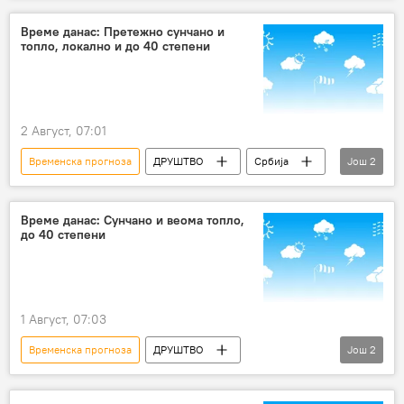
Време данас: Претежно сунчано и
топло, локално и до 40 степени
2 Август, 07:01
Временска прогноза
ДРУШТВО
Србија
Још
2
Србија – друштво
Друштво
Време данас: Сунчано и веома топло,
до 40 степени
1 Август, 07:03
Временска прогноза
ДРУШТВО
Још
2
Србија – друштво
Друштво