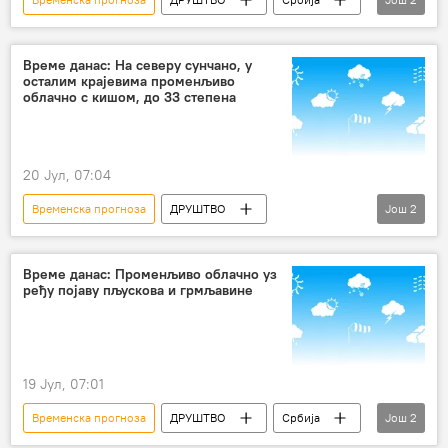
Србија – друштво
Друштво
Време данас: На северу сунчано, у
осталим крајевима променљиво
облачно с кишом, до 33 степена
20 Јул, 07:04
Временска прогноза
ДРУШТВО
Још
2
Србија – друштво
Србија
Време данас: Променљиво облачно уз
ређу појаву пљускова и грмљавине
19 Јул, 07:01
Временска прогноза
ДРУШТВО
Србија
Још
2
Србија – друштво
Друштво