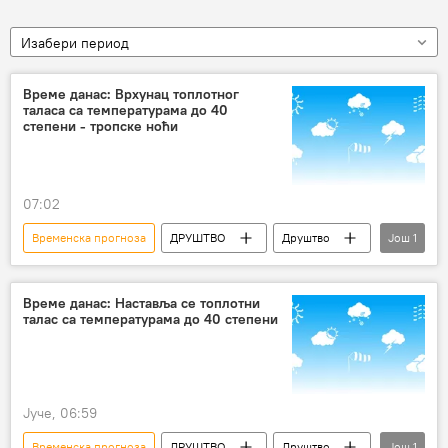
Изабери период
Време данас: Врхунац топлотног
таласа са температурама до 40
степени - тропске ноћи
07:02
Временска прогноза
ДРУШТВО
Друштво
Још
1
Србија – друштво
Време данас: Наставља се топлотни
талас са температурама до 40 степени
Јуче, 06:59
Временска прогноза
ДРУШТВО
Друштво
Још
1