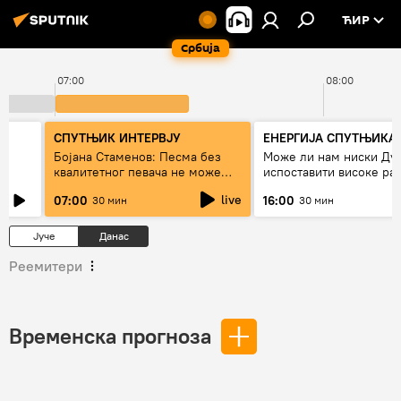
ЋИР
Србија
07:00
08:00
СПУТЊИК ИНТЕРВЈУ
ЕНЕРГИЈА СПУТЊИКА
ра
Бојана Стаменов: Песма без
Може ли нам ниски Ду
квалитетног певача не може
испоставити високе рач
дуго да живи
струју, или рестрикције
live
07:00
16:00
30 мин
30 мин
Јуче
Данас
Реемитери
Временска прогноза