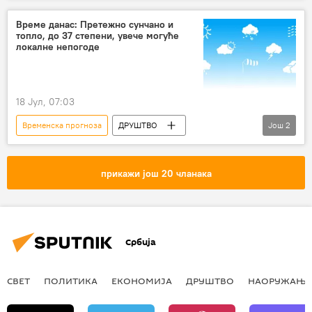
Време данас: Претежно сунчано и
топло, до 37 степени, увече могуће
локалне непогоде
18 Јул, 07:03
Временска прогноза
ДРУШТВО
Још
2
Србија – друштво
Друштво
прикажи још 20 чланака
Србија
СВЕТ
ПОЛИТИКА
ЕКОНОМИЈА
ДРУШТВО
НАОРУЖАЊЕ