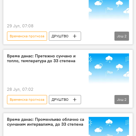
29 Јул, 07:08
Временска прогноза
ДРУШТВО
Још
2
Србија – друштво
Друштво
Време данас: Претежно сунчано и
топло, температура до 33 степена
28 Јул, 07:02
Временска прогноза
ДРУШТВО
Још
2
Србија – друштво
Друштво
Време данас: Променљиво облачно са
сунчаним интервалима, до 33 степена