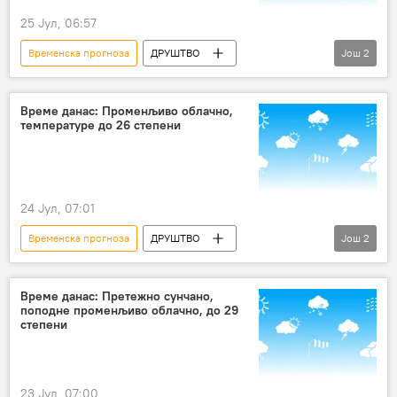
25 Јул, 06:57
Временска прогноза
ДРУШТВО
Још
2
Србија – друштво
Друштво
Време данас: Променљиво облачно,
температуре до 26 степени
24 Јул, 07:01
Временска прогноза
ДРУШТВО
Још
2
Србија – друштво
Друштво
Време данас: Претежно сунчано,
поподне променљиво облачно, до 29
степени
23 Јул, 07:00