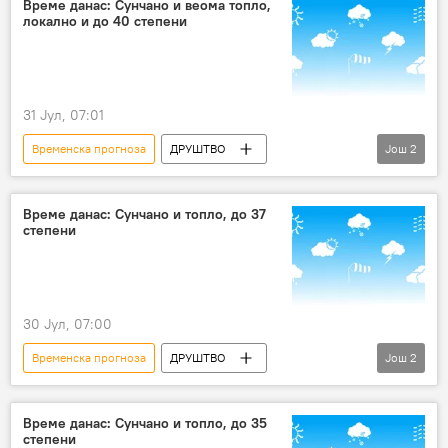
Време данас: Сунчано и веома топло,
локално и до 40 степени
31 Јул, 07:01
Временска прогноза
ДРУШТВО
Још
2
Србија – друштво
Друштво
Време данас: Сунчано и топло, до 37
степени
30 Јул, 07:00
Временска прогноза
ДРУШТВО
Још
2
Србија – друштво
Друштво
Време данас: Сунчано и топло, до 35
степени