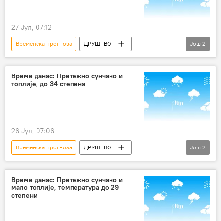
27 Јул, 07:12
Временска прогноза
ДРУШТВО
Још
2
Србија – друштво
Друштво
Време данас: Претежно сунчано и
топлије, до 34 степена
26 Јул, 07:06
Временска прогноза
ДРУШТВО
Још
2
Србија – друштво
Друштво
Време данас: Претежно сунчано и
мало топлије, температура до 29
степени