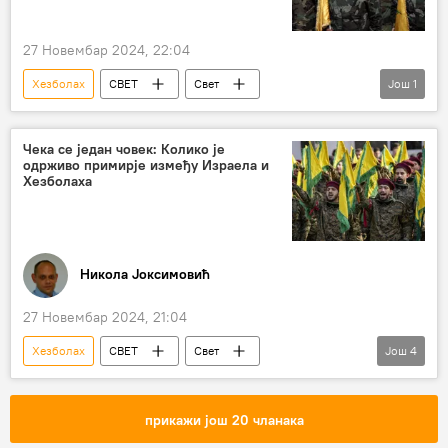
27 Новембар 2024, 22:04
Хезболах
СВЕТ
Свет
Још
1
Свет – политика
Чека се један човек: Колико је
одрживо примирје између Израела и
Хезболаха
Никола Јоксимовић
27 Новембар 2024, 21:04
Хезболах
СВЕТ
Свет
Још
4
Свет – политика
Израел
Либан
примирје
прикажи још 20 чланака