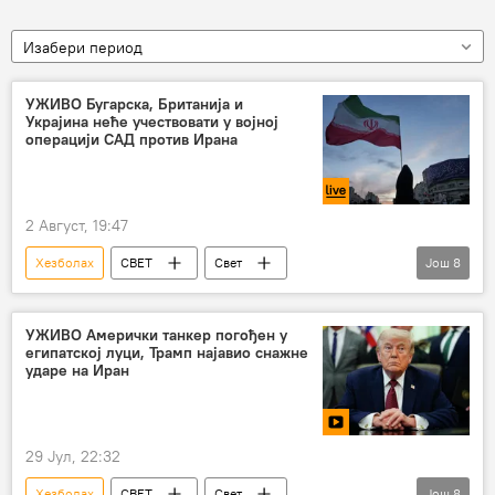
Изабери период
УЖИВО Бугарска, Британија и
Украјина неће учествовати у војној
операцији САД против Ирана
2 Август, 19:47
Хезболах
СВЕТ
Свет
Још
8
Свет – политика
Иран
САД
Сукоб на Блиском истоку
УЖИВО Амерички танкер погођен у
египатској луци, Трамп најавио снажне
Бенјамин Нетанијаху
Израел
ударе на Иран
Доналд Трамп
Либан
29 Јул, 22:32
Хезболах
СВЕТ
Свет
Још
8