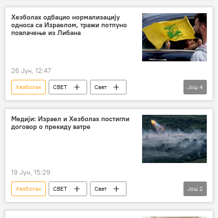
Израел
Либан
САД
Хезболах одбацио нормализацију
односа са Израелом, тражи потпуно
повлачење из Либана
26 Јун, 12:47
Хезболах
СВЕТ
Свет
Још
4
Свет – политика
Сукоб на Блиском истоку
Израел
Либан
Медији: Израел и Хезболах постигли
договор о прекиду ватре
19 Јун, 15:29
Хезболах
СВЕТ
Свет
Још
2
Сукоб на Блиском истоку
Израел