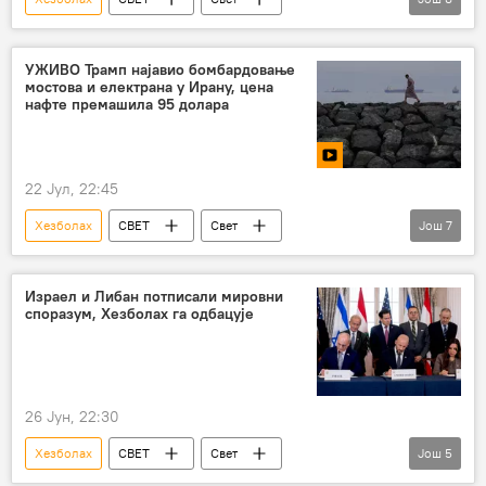
Свет – политика
Иран
САД
Израел
Сукоб на Блиском истоку
УЖИВО Трамп најавио бомбардовање
мостова и електрана у Ирану, цена
Доналд Трамп
Бенјамин Нетанијаху
нафте премашила 95 долара
Либан
22 Јул, 22:45
Хезболах
СВЕТ
Свет
Још
7
Свет – политика
САД
Иран
Израел
Сукоб на Блиском истоку
Израел и Либан потписали мировни
споразум, Хезболах га одбацује
Либан
Доналд Трамп
26 Јун, 22:30
Хезболах
СВЕТ
Свет
Још
5
Свет – политика
Сукоб на Блиском истоку