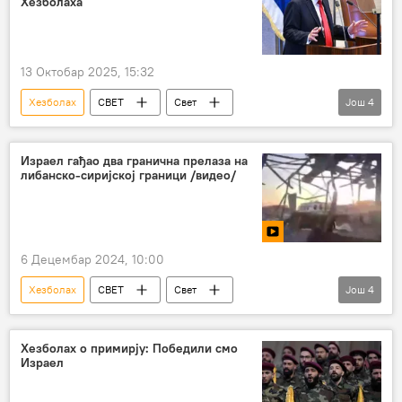
Хезболаха
13 Октобар 2025, 15:32
Хезболах
СВЕТ
Свет
Још
4
Свет – политика
САД
Доналд Трамп
Иран
Израел гађао два гранична прелаза на
либанско-сиријској граници /видео/
6 Децембар 2024, 10:00
Хезболах
СВЕТ
Свет
Још
4
Свет – политика
Израел
Либан
Сирија
Хезболах о примирју: Победили смо
Израел