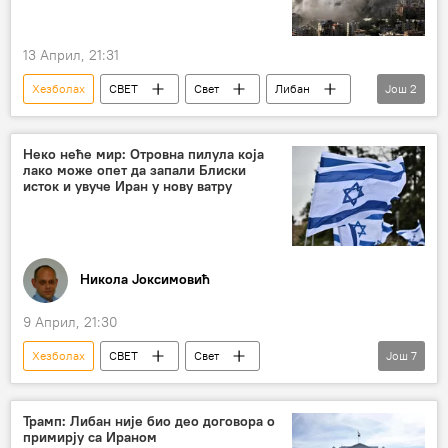
13 Април, 21:31
Хезболах
СВЕТ
Свет
Либан
Још
2
Израел
Сукоб на Блиском истоку
Неко неће мир: Отровна пилула која
лако може опет да запали Блиски
исток и увуче Иран у нову ватру
Никола Јоксимовић
9 Април, 21:30
Хезболах
СВЕТ
Свет
Још
7
Свет – политика
Израел
САД
Иран
примирје
Либан
Трамп: Либан није био део договора о
примирју са Ираном
бомбардовање