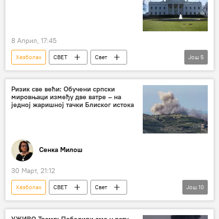
8 Април, 17:45
Хезболах
СВЕТ
Свет
Још
5
Свет – политика
Доналд Трамп
Иран
Либан
Ризик све већи: Обучени српски
мировњаци између две ватре – на
Сукоб на Блиском истоку
једној жаришној тачки Блиског истока
Сенка Милош
30 Март, 21:12
Хезболах
СВЕТ
Свет
Још
10
Свет – политика
Либан
Израел
Србија
Восјка Србије
УЖИВО Трамп: Победили смо у рату