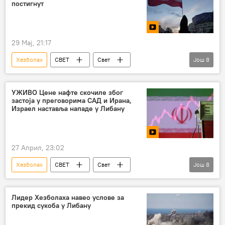
постигнут
29 Мај, 21:17
Хезболах
СВЕТ
Свет
Још
8
Свет – политика
Иран
САД
Израел
Сукоб на Блиском истоку
УЖИВО Цене нафте скочиле због
застоја у преговорима САД и Ирана,
Пакистан
Доналд Трамп
Израел наставља нападе у Либану
Бенјамин Нетанијаху
27 Април, 23:02
Хезболах
СВЕТ
Свет
Још
8
Свет – политика
Иран
САД
Израел
Сукоб на Блиском истоку
Лидер Хезболаха навео услове за
прекид сукоба у Либану
Бенјамин Нетанијаху
Доналд Трамп
Пакистан