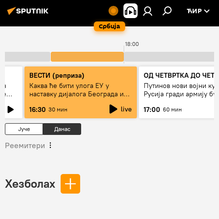
ЋИР
Србија
18:00
ВЕСТИ (реприза)
ОД ЧЕТВРТКА ДО ЧЕТ
ез
Каква ће бити улога ЕУ у
Путинов нови војни кур
же
наставку дијалога Београда и
Русија гради армију бу
Приштине?
live
16:30
17:00
30 мин
60 мин
Јуче
Данас
Реемитери
Хезболах