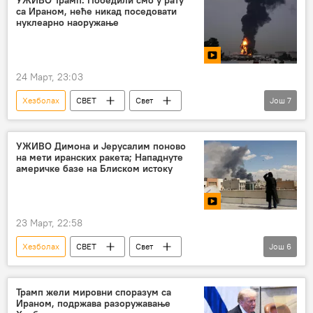
са Ираном, неће никад поседовати
мировне снаге
ризик
експлозија
нуклеарно наоружање
Андреј Млакар
Анализе и мишљења
24 Март, 23:03
Хезболах
СВЕТ
Свет
Још
7
Свет – политика
Сукоб на Блиском истоку
Иран
Израел
САД
УЖИВО Димона и Јерусалим поново
на мети иранских ракета; Нападнуте
Доналд Трамп
Либан
америчке базе на Блиском истоку
23 Март, 22:58
Хезболах
СВЕТ
Свет
Још
6
Свет – политика
Сукоб на Блиском истоку
Иран
САД
Израел
Либан
Трамп жели мировни споразум са
Ираном, подржава разоружавање