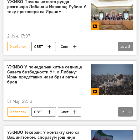
УЖИВО Почела четврта рунда
разговора Либана и Израела; Рубио: У
току преговори са Ираном
2 Јун, 17:07
Хезболах
СВЕТ
Свет
Још
8
Свет – политика
САД
Иран
Сукоб на Блиском истоку
Израел
УЖИВО У понедељак хитна седница
Савета безбедности УН о Либану;
Либан
Доналд Трамп
Иран представио нови брзи ратни
брод
Бенјамин Нетанијаху
31 Мај, 22:13
Хезболах
СВЕТ
Свет
Још
7
Свет – политика
Иран
САД
Израел
Доналд Трамп
УЖИВО Техеран: У контакту смо са
Вашингтоном, споразум још није
Бенјамин Нетанијаху
Либан