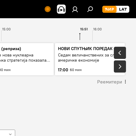
15:00
15:51
16:00
 (реприза)
НОВИ СПУТЊИК ПОРЕДАК
е нова нуклеарна
Седам величанствених за слом
ка стратегија показала
америчке економије
од Русије?
17:00
30 мин
60 мин
Реемитери