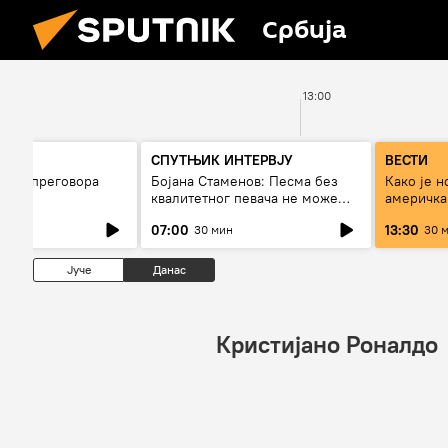
Србија
12:00
13:00
СПУТЊИК ИНТЕРВЈУ
ВЕСТИ
дбина преговора
Бојана Стаменов: Песма без
Како је н
на?
квалитетног певача не може
америчка 
дуго да живи
страх од 
07:00
13:30
30 мин
30 
Јуче
Данас
Кристијано Роналдо