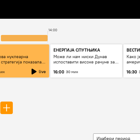
14:00
ЕНЕРГИЈА СПУТЊИКА
ВЕСТИ
ова нуклеарна
Може ли нам ниски Дунав
Како ј
стратегија показала
испоставити високе рачуне за
америч
Русије?
струју, или рестрикције
страх 
live
16:00
16:30
мин
30 мин
Изабери период