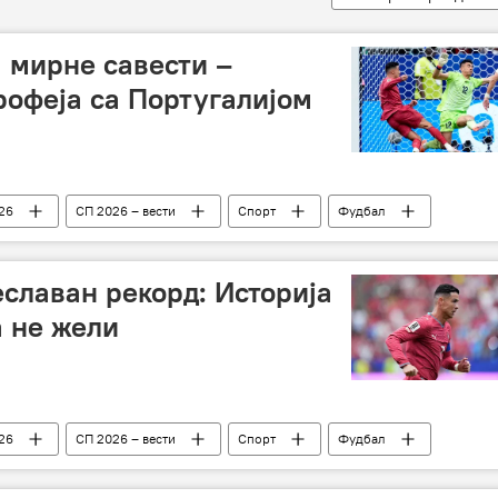
 мирне савести –
рофеја са Португалијом
26
СП 2026 – вести
Спорт
Фудбал
еславан рекорд: Историја
а не жели
26
СП 2026 – вести
Спорт
Фудбал