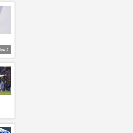
Још
2