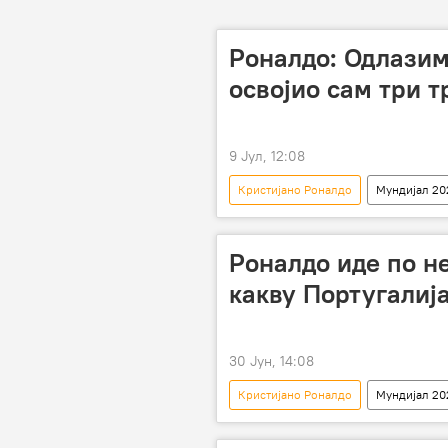
Роналдо: Одлазим
освојио сам три т
9 Јул, 12:08
Кристијано Роналдо
Мундијал 20
Роналдо иде по н
какву Португалиј
30 Јун, 14:08
Кристијано Роналдо
Мундијал 20