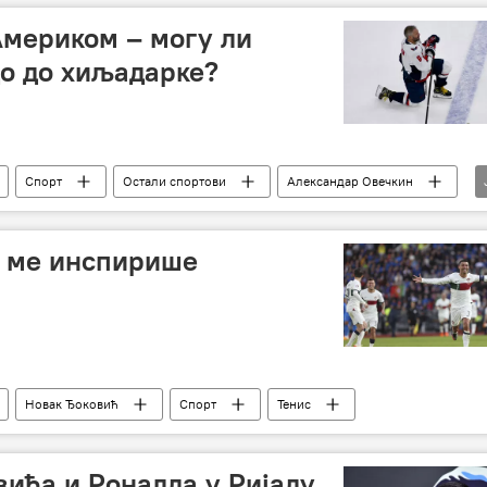
Америком – могу ли
о до хиљадарке?
Спорт
Остали спортови
Александар Овечкин
ћ ме инспирише
Новак Ђоковић
Спорт
Тенис
вића и Роналда у Ријаду