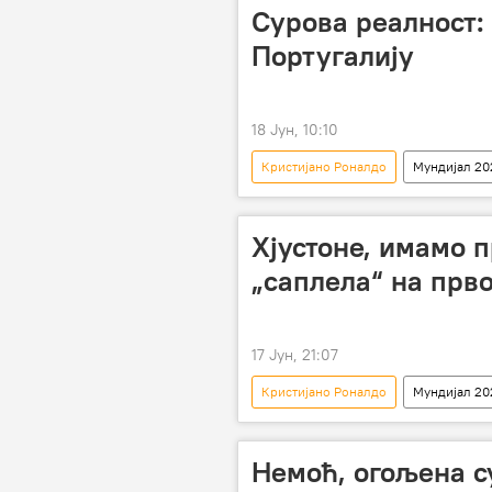
Сурова реалност:
Португалију
18 Јун, 10:10
Кристијано Роналдо
Мундијал 20
Хјустоне, имамо 
„саплела“ на прв
17 Јун, 21:07
Кристијано Роналдо
Мундијал 20
Немоћ, огољена с