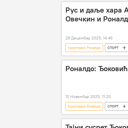
Рус и даље хара 
Овечкин и Роналд
28 Децембар 2025, 14:46
Кристијано Роналдо
СПОРТ
Русија
хокеј
Роналдо: Ђокови
15 Новембар 2025, 11:20
Кристијано Роналдо
СПОРТ
Тајни сусрет Ђоко