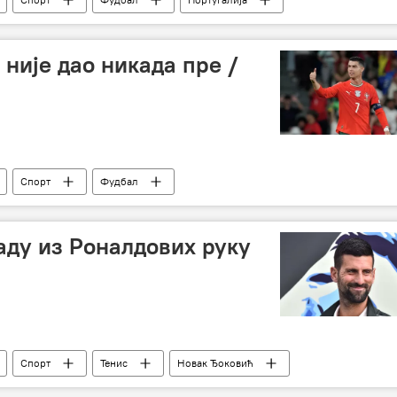
 није дао никада пре /
Спорт
Фудбал
аду из Роналдових руку
Спорт
Тенис
Новак Ђоковић