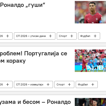
 Роналдо „гуши“
26
СП 2026 – утисак дана
Спорт
Фудбал
проблем! Португалија се
ом кораку
26
СП 2026 – извештаји
Спорт
Фудбал
узама и бесом – Роналдо