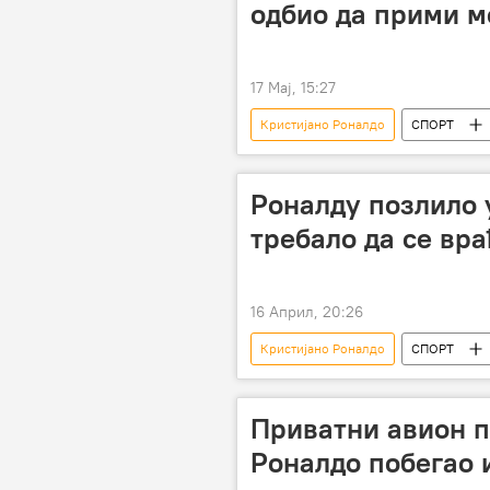
одбио да прими м
17 Мај, 15:27
Кристијано Роналдо
СПОРТ
Роналду позлило у
требало да се вра
16 Април, 20:26
Кристијано Роналдо
СПОРТ
Приватни авион п
Роналдо побегао 