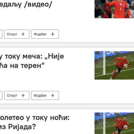
едаљу /видео/
Спорт
Фудбал
 току меча: „Није
ћа на терен“
Спорт
Фудбал
олетео у току ноћи:
из Ријада?