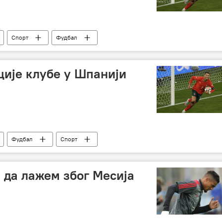
Спорт
Фудбал
ције клубе у Шпанији
Фудбал
Спорт
 да лажем због Месија