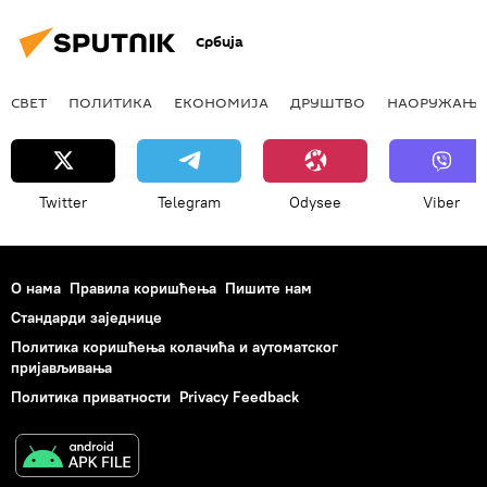
Србија
СВЕТ
ПОЛИТИКА
ЕКОНОМИЈА
ДРУШТВО
НАОРУЖАЊЕ
Twitter
Telegram
Odysee
Viber
О нама
Правила коришћења
Пишите нам
Стандарди заједнице
Политика коришћења колачића и аутоматског
пријављивања
Политика приватности
Privacy Feedback