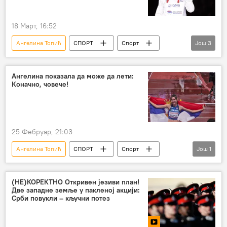
18 Март, 16:52
Ангелина Топић
СПОРТ
Спорт
Још
3
Атлетика
Остали спортови
Ивана Шпановић
Ангелина показала да може да лети:
Коначно, човече!
25 Фебруар, 21:03
Ангелина Топић
СПОРТ
Спорт
Још
1
Остали спортови
(НЕ)КОРЕКТНО Откривен језиви план!
Две западне земље у пакленој акцији:
Срби повукли – кључни потез