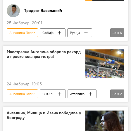
Предраг Васиљевић
25 Фебруар, 20:01
Ангелина Топић
Србија
Русија
Још
6
Сједињене Америчке Државе
Велика Британија
Француска
Маестрална Ангелина оборила рекорд
и прескочила два метра!
Украјина
Иран
(НЕ)КОРЕКТНО
24 Фебруар, 19:05
Ангелина Топић
СПОРТ
Атлетика
Још
2
Спорт
Остали спортови
Ангелина, Милица и Ивана победиле у
Београду