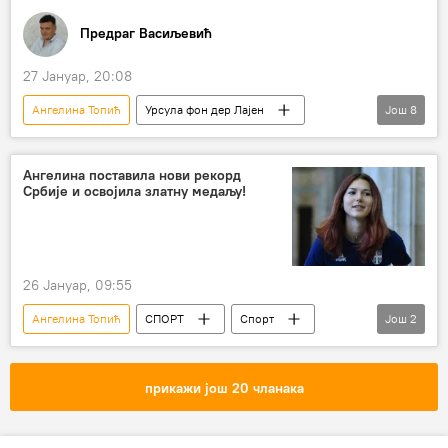
Предраг Васиљевић
27 Јануар, 20:08
Ангелина Топић
Урсула фон дер Лајен
Још
8
Европска унија (ЕУ)
Русија
Матео Салвини
Украјина
Спутњик
Ангелина поставила нови рекорд
Србије и освојила златну медаљу!
Александар Вучић
Свети Сава
(НЕ)КОРЕКТНО
26 Јануар, 09:55
Ангелина Топић
СПОРТ
Спорт
Још
2
Остали спортови
Атлетика
прикажи још 20 чланака