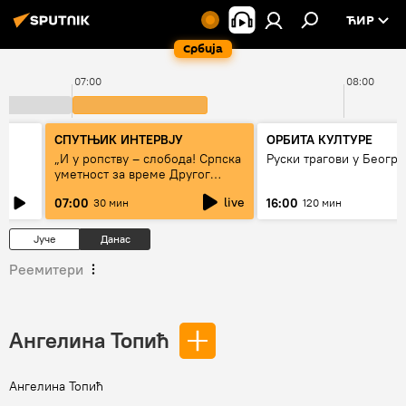
ЋИР
Србија
07:00
08:00
СПУТЊИК ИНТЕРВЈУ
ОРБИТА КУЛТУРЕ
„И у ропству – слобода! Српска
Руски трагови у Београ
уметност за време Другог
светског рата“
live
07:00
16:00
30 мин
120 мин
Јуче
Данас
Реемитери
Ангелина Топић
Ангелина Топић