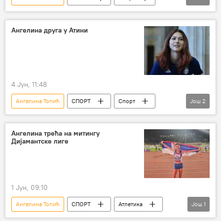
Атлетика
Остали спортови
Ангелина друга у Атини
4 Јун, 11:48
Ангелина Топић
СПОРТ
Спорт
Још
2
Остали спортови
Атлетика
Ангелина трећа на митингу
Дијамантске лиге
1 Јун, 09:10
Ангелина Топић
СПОРТ
Атлетика
Још
1
Остали спортови