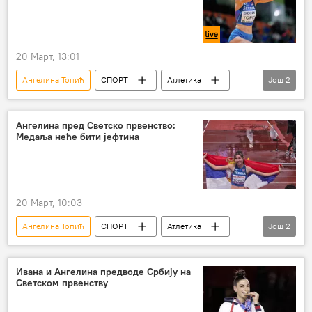
20 Март, 13:01
Ангелина Топић
СПОРТ
Атлетика
Још
2
Спорт
Остали спортови
Ангелина пред Светско првенство:
Медаља неће бити јефтина
20 Март, 10:03
Ангелина Топић
СПОРТ
Атлетика
Још
2
Спорт
Остали спортови
Ивана и Ангелина предводе Србију на
Светском првенству