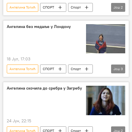
Ангелина Топић
СПОРТ
Спорт
Још
2
Остали спортови
Атлетика
Ангелина без медаље у Лондону
18 Јул, 17:03
Ангелина Топић
СПОРТ
Спорт
Још
3
Атлетика
Остали спортови
Лондон
Ангелина скочила до сребра у Загребу
24 Јун, 22:15
Ангелина Топић
СПОРТ
Спорт
Још
2