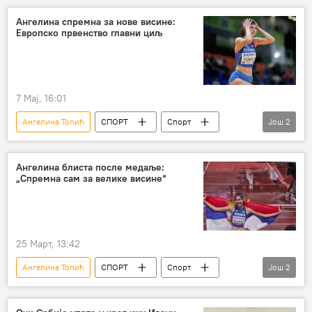
Ангелина спремна за нове висине:
Европско првенство главни циљ
7 Мај, 16:01
Ангелина Топић
СПОРТ
Спорт
Још
2
Атлетика
Остали спортови
Ангелина блиста после медаље:
„Спремна сам за велике висине“
25 Март, 13:42
Ангелина Топић
СПОРТ
Спорт
Још
2
Атлетика
Остали спортови