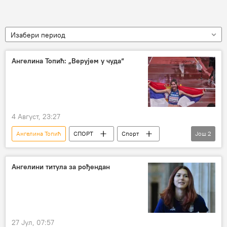
Изабери период
Ангелина Топић: „Верујем у чуда“
4 Август, 23:27
Ангелина Топић
СПОРТ
Спорт
Још
2
Остали спортови
Атлетика
Ангелини титула за рођендан
27 Јул, 07:57