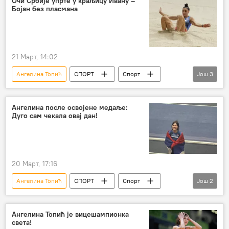
Очи Србије упрте у краљицу Ивану –
Бојан без пласмана
21 Март, 14:02
Ангелина Топић
СПОРТ
Спорт
Још
3
Атлетика
Ивана Шпановић
Остали спортови
Ангелина после освојене медаље:
Дуго сам чекала овај дан!
20 Март, 17:16
Ангелина Топић
СПОРТ
Спорт
Још
2
Остали спортови
Атлетика
Ангелина Топић је вицешампионка
света!