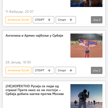
11 Фебруар, 20:57
Ангелина Топић
СПОРТ
Спорт
Још
4
Остали спортови
Атлетика
Ивана Шпановић
Милица Гардашевић
Ангелина и Армин најбољи у Србији
28 Јануар, 16:50
Ангелина Топић
СПОРТ
Спорт
Још
2
Остали спортови
Атлетика
(НЕ)КОРЕКТНО Русија се леди од
страха! Прети неко ко не постоји –
Србија добила захтев против Москве