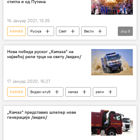
стигла и од Путина
16 Јануар 2021, 13:35
КАМАЗ
Русија
Свет
Вести
Још
5
Рели "Дакар"
честитка
Остали спортови
Спорт
Нова победа руског „Камаза“ на
највећој рели трци на свету /видео/
Владимир Путин
17 Јануар 2020, 16:27
КАМАЗ
Видео-клуб
камаз
рели
„Камаз“ представио шлепер нове
генерације /видео/