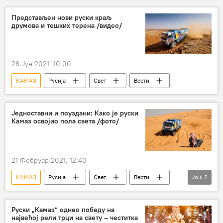
Представљен нови руски краљ
друмова и тешких терена /видео/
26 Јун 2021, 10:00
КАМАЗ
Русија
Свет
Вести
Једноставни и поуздани: Како је руски
Камаз освојио пола света /фото/
21 Фебруар 2021, 12:40
КАМАЗ
Русија
Свет
Вести
Још
2
КАМАЗ
камиони
Руски „Камаз“ однео победу на
највећој рели трци на свету – честитка