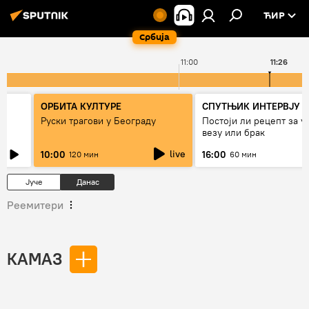
ЋИР
Србија
11:00
11:26
ОРБИТА КУЛТУРЕ
СПУТЊИК ИНТЕРВЈУ
Руски трагови у Београду
Постоји ли рецепт за 
везу или брак
live
10:00
16:00
120 мин
60 мин
Јуче
Данас
Реемитери
КАМАЗ