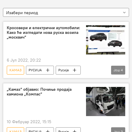
Изабери период
Кросовери и електрични аутомобили:
Како ће изгледати нова руска возила
„москвич“
6 Јул 2022, 20:22
КАМАЗ
РУСИЈА
Русија
Још
4
Наука и технологија
Аутомобили
Москва
москвич
„Камаз“ објавио: Почиње продаја
камиона „Компас“
10 Фебруар 2022, 15:15
КАМАЗ
РУСИЈА
Русија
Још
3