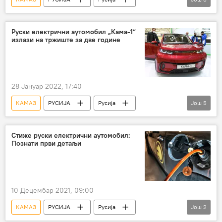
Русија – друштво
камиони
Магазин
Руски електрични аутомобил „Кама-1“
излази на тржиште за две године
28 Јануар 2022, 17:40
КАМАЗ
РУСИЈА
Русија
Још
5
занимљивости
електрични аутомобил
Русија – друштво
Русија – економија
Стиже руски електрични аутомобил:
Познати први детаљи
Магазин
10 Децембар 2021, 09:00
КАМАЗ
РУСИЈА
Русија
Још
2
електрични аутомобил
Русија – економија