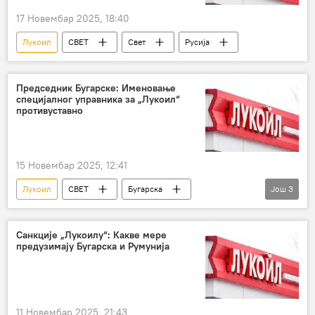
17 Новембар 2025, 18:40
Лукоил
СВЕТ
Свет
Русија
Председник Бугарске: Именовање
специјалног управника за „Лукоил“
противуставно
15 Новембар 2025, 12:41
Лукоил
СВЕТ
Бугарска
Још
3
Европска унија (ЕУ)
Русија – политика
Русија – економија
Санкције „Лукоилу“: Какве мере
предузимају Бугарска и Румунија
11 Новембар 2025, 21:43