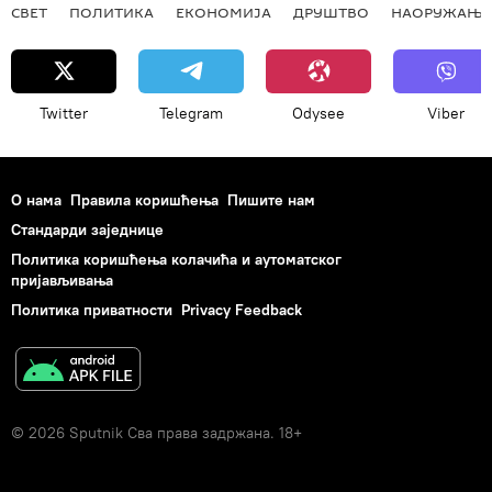
СВЕТ
ПОЛИТИКА
ЕКОНОМИЈА
ДРУШТВО
НАОРУЖАЊЕ
Twitter
Telegram
Odysee
Viber
О нама
Правила коришћења
Пишите нам
Стандарди заједнице
Политика коришћења колачића и аутоматског
пријављивања
Политика приватности
Privacy Feedback
© 2026 Sputnik Сва права задржана. 18+