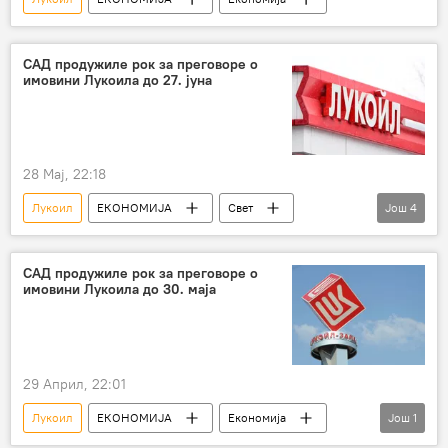
САД продужиле рок за преговоре о
имовини Лукоила до 27. јуна
28 Мај, 22:18
Лукоил
ЕКОНОМИЈА
Свет
Још
4
Свет – политика
Економија
САД
Свет – економија
САД продужиле рок за преговоре о
имовини Лукоила до 30. маја
29 Април, 22:01
Лукоил
ЕКОНОМИЈА
Економија
Још
1
Свет – економија