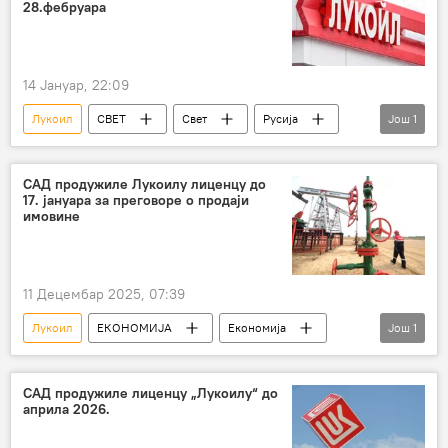
28.фебруара
14 Јануар, 22:09
Лукоил
СВЕТ
Свет
Русија
Још
1
САД
САД продужиле Лукоилу лиценцу до
17. јануара за преговоре о продаји
имовине
11 Децембар 2025, 07:39
Лукоил
ЕКОНОМИЈА
Економија
Још
1
Свет – економија
САД продужиле лиценцу „Лукоилу“ до
априла 2026.