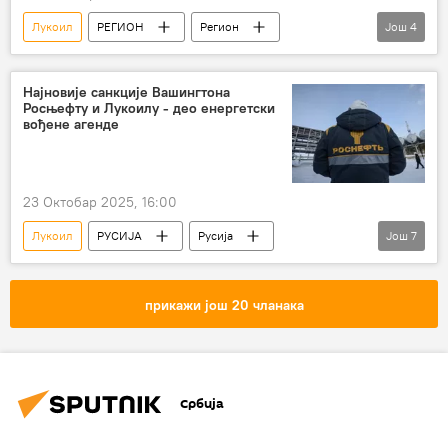
Лукоил
РЕГИОН
Регион
Још
4
Регион – политика
МОЛ
Мађарска
експлозије
Најновије санкције Вашингтона
Росњефту и Лукоилу - део енергетски
вођене агенде
23 Октобар 2025, 16:00
Лукоил
РУСИЈА
Русија
Још
7
Русија – политика
Русија – економија
САД
антируске санкције
Гаспром
прикажи још 20 чланака
Индија
Кина
Србија