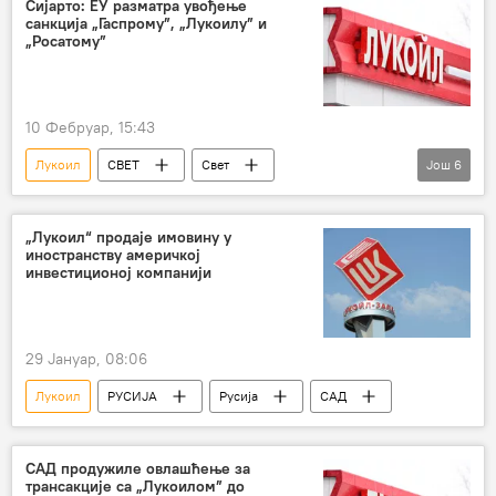
Сијарто: ЕУ разматра увођење
санкција „Гаспрому”, „Лукоилу” и
„Росатому”
10 Фебруар, 15:43
Лукоил
СВЕТ
Свет
Још
6
Свет – политика
Мађарска
Русија
санкције
Европска унија (ЕУ)
„Лукоил“ продаје имовину у
иностранству америчкој
Росатом
инвестиционој компанији
29 Јануар, 08:06
Лукоил
РУСИЈА
Русија
САД
САД продужиле овлашћење за
трансакције са „Лукоилом” до