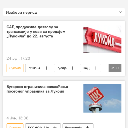
Изабери период
САД продужиле дозволу за
трансакције у вези са продајом
„Лукоила” до 22. августа
24 Јул, 17:20
Лукоил
РУСИЈА
Русија
САД
Још
1
лиценца
Бугарска ограничила овлашћења
посебног управника за Лукоил
4 Јун, 13:08
Лукоил
ЕКОНОМИЈА
Економија