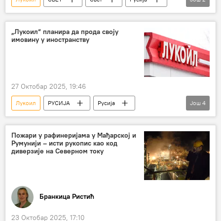
санкције
САД
„Лукоил“ планира да прода своју
имовину у иностранству
27 Октобар 2025, 19:46
Лукоил
РУСИЈА
Русија
Још
4
санкције
америчке санкције
антируске санкције
санкције Русији
Пожари у рафинеријама у Мађарској и
Румунији – исти рукопис као код
Росњефт
диверзије на Северном току
Бранкица Ристић
23 Октобар 2025, 17:10