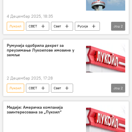
4 Децембар 2025, 18:35
Лукоил
СВЕТ
Свет
Русија
Још
2
САД
лиценца
Румунија одобрила декрет за
преузимање Лукоилове имовине у
земљи
2 Децембар 2025, 17:28
Лукоил
СВЕТ
Свет
Још
2
Свет – економија
Румунија
Медији: Америчка компанија
заинтересована за „Лукоил“