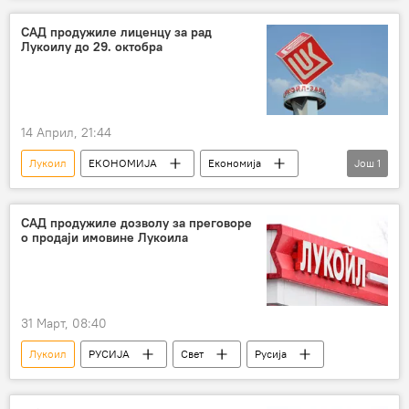
САД продужиле лиценцу за рад
Лукоилу до 29. октобра
14 Април, 21:44
Лукоил
ЕКОНОМИЈА
Економија
Још
1
Свет – економија
САД продужиле дозволу за преговоре
о продаји имовине Лукоила
31 Март, 08:40
Лукоил
РУСИЈА
Свет
Русија