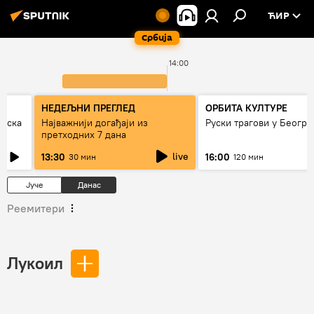
ЋИР
Србија
14:00
НЕДЕЉНИ ПРЕГЛЕД
ОРБИТА КУЛТУРЕ
рпска
Најважнији догађаји из
Руски трагови у Београ
претходних 7 дана
live
13:30
16:00
30 мин
120 мин
Јуче
Данас
Реемитери
Лукоил