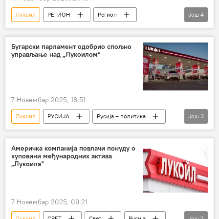
Лукоил
РЕГИОН
Регион
Још
4
Регион – економија
санкције
Румунија
Бугарска
Бугарски парламент одобрио спољно
управљање над „Лукоилом“
7 Новембар 2025, 18:51
Лукоил
РУСИЈА
Русија – политика
Још
3
Русија
Бугарска
национализација
Америчка компанија повлачи понуду о
куповини међународних актива
„Лукоила“
7 Новембар 2025, 09:21
Лукоил
СВЕТ
Свет
Русија
Још
2