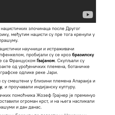
 нацистичких злочинаца после Другог
рику, међутим нацисти су пре тога кренули у
прашуму.
 нацистички научници и истраживачи
фенкелом, пробијали су се кроз
бразилску
е са Француском
Гвајаном
. Скупљали су
акте од урођеничких племена, ботаничке
графске одлике реке Јари.
 су смештени у близини племена Апараија и
у
, и проучавали индијанску културу.
мачких помоћника Жозеф Грајнер је преминуо
поставили огроман крст, и на њега насликали
рашуми и дан данас.