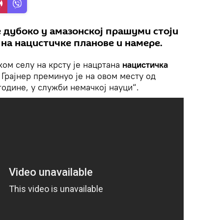
 дубоко у амазонској прашуми стоји
 на нацистичке планове и намере.
ком селу на крсту је нацртана
нацистичка
Грајнер преминуо је на овом месту од
 године, у служби немачкој науци“.