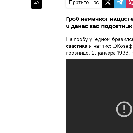
Пратите нас
Гроб немачког нацисте
и данас као подсетник
На гробу у једном бразилс
свастика
и натпис: „Жозеф 
грознице, 2. јануара 1936.