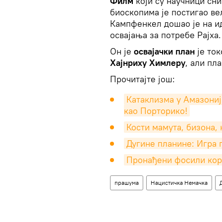
Филм
који су научници сни
биоскопима је постигао ве
Кампфенкел дошао је на и
освајања за потребе Рајха.
Он је
освајачки план
је ток
Хајнриху Химлеру
, али пл
Прочитајте још:
Катаклизма у Амазониј
као Порторико!
Кости мамута, бизона,
Дугине планине: Игра 
Пронађени фосили кор
прашума
Нацистичка Немачка