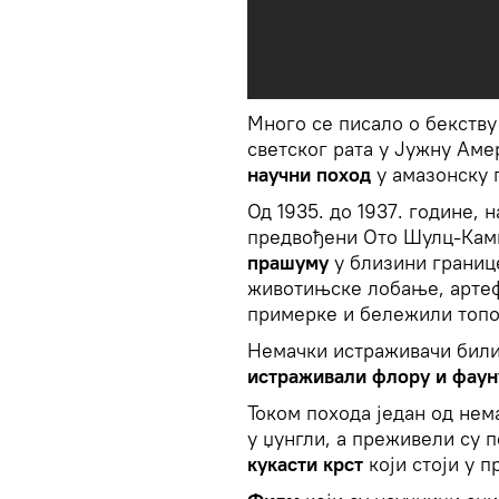
Много се писало о бекству
светског рата у Јужну Аме
научни поход
у амазонску 
Од 1935. до 1937. године,
предвођени Ото Шулц-Камп
прашуму
у близини границ
животињске лобање, артеф
примерке и бележили топо
Немачки истраживачи били
истраживали флору и фаун
Током похода један од не
у џунгли, а преживели су 
кукасти крст
који стоји у п