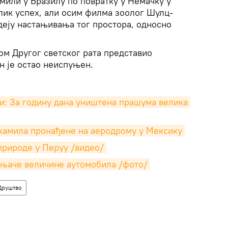
мили у Бразилу по повратку у Немачку у
лик успех, али осим филма зоолог Шулц-
деју настањивања тог простора, односно
ом Другог светског рата представио
ан је остао неиспуњен.
и: За годину дана уништена прашума велика 
 камила пронађене на аеродрому у Мексику
природе у Перуу /видео/
њаче величине аутомобила /фото/
Друштво