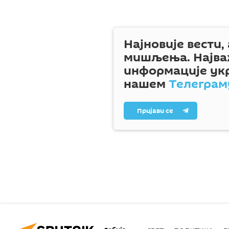
Најновије вести,
мишљења. Најва
информације ук
нашем
Телеграм
Пријави се