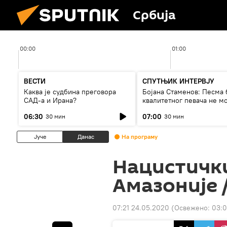
Србија
00:00
01:00
ВЕСТИ
СПУТЊИК ИНТЕРВЈУ
Каква је судбина преговора
Бојана Стаменов: Песма 
САД-а и Ирана?
квалитетног певача не м
дуго да живи
06:30
07:00
30 мин
30 мин
Јуче
Данас
На програму
Нацистички
Амазоније 
07:21 24.05.2020
(Освежено:
03:0