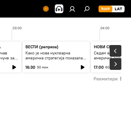
03:00
04:00
А
ВЕСТИ (реприза)
НОВИ СПУТЊИК П
унав
Како је нова нуклеарна
Седам величанстве
чуне за
америчка стратегија показала
америчке економи
је
страх од Русије?
16:30
17:00
30 мин
60 мин
Реемитери