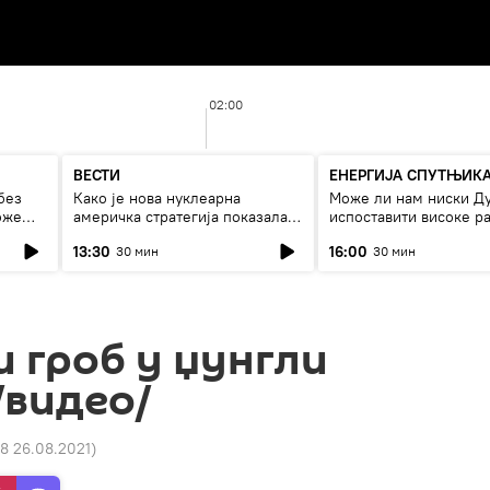
02:00
ВЕСТИ
ЕНЕРГИЈА СПУТЊИК
без
Како је нова нуклеарна
Може ли нам ниски Д
оже
америчка стратегија показала
испоставити високе ра
страх од Русије?
струју, или рестрикци
13:30
16:00
30 мин
30 мин
 гроб у џунгли
/видео/
8 26.08.2021
)