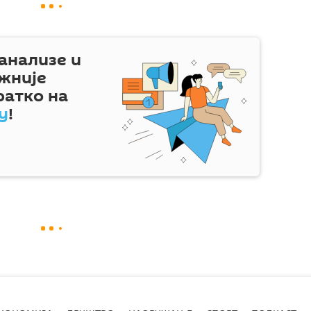
 анализе и
жније
ратко на
у
!