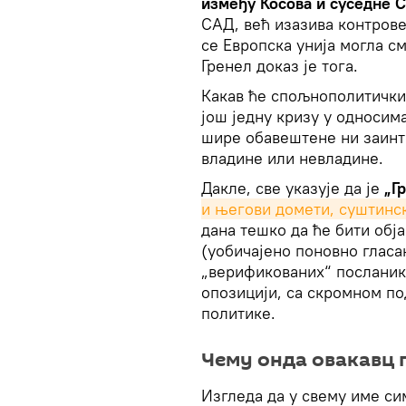
између Косова и суседне С
САД, већ изазива контрове
се Европска унија могла 
Гренел доказ је тога.
Какав ће спољнополитички
још једну кризу у односим
шире обавештене ни заинт
владине или невладине.
Дакле, све указује да је
„Г
и његови домети, суштинс
дана тешко да ће бити обј
(уобичајено поновно гласа
„верификованих“ посланика
опозицији, са скромном п
политике.
Чему онда овакавц 
Изгледа да у свему име си