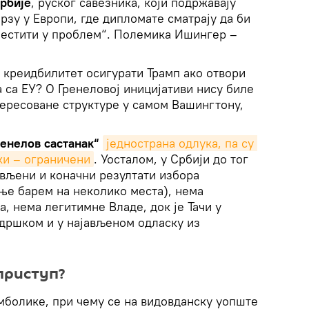
рбије
, руског савезника, који подржавају
рзу у Европи, где дипломате сматрају да би
сместити у проблем“. Полемика Ишингер –
 креидбилитет осигурати Трамп ако отвори
а са ЕУ? О Гренеловој иницијативи нису биле
ересоване структуре у самом Вашингтону,
ренелов састанак“
једнострана одлука, па су 
ки – ограничени
. Уосталом, у Србији до тог
ављени и коначни резултати избора
ње барем на неколико места), нема
, нема легитимне Владе, док је Тачи у
одршком и у најављеном одласку из
приступ?
мболике, при чему се на видовданску уопште