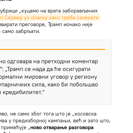
 рубрици „куцамо на врата заборављених
л Сервер уз опаску како треба сачекати 
вирати преговоре, Трамп ионако није
е само забрљати.
но одговара на претходни коментар
“: „Трамп се нада да ће осигурати
ормални мировни уговор у региону
супарничких сила, како би побољшао
 кредибилитет.“
во, не само због тога што је „косовска
ва у предизборној кампањи, већ и зато што,
 примећује „
ново отварање разговора