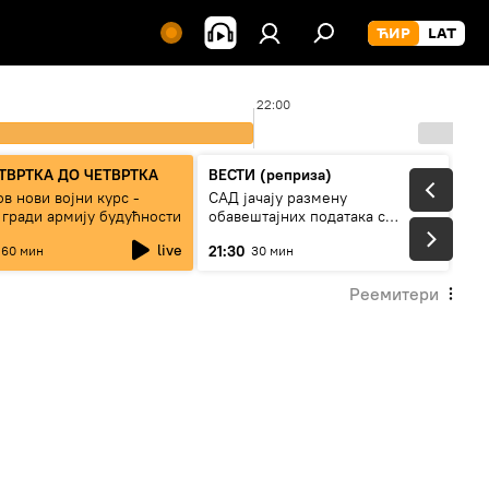
22:00
ТВРТКА ДО ЧЕТВРТКА
ВЕСТИ (реприза)
в нови војни курс -
САД јачају размену
 гради армију будућности
обавештајних података с
Кијевом
live
21:30
60 мин
30 мин
Реемитери