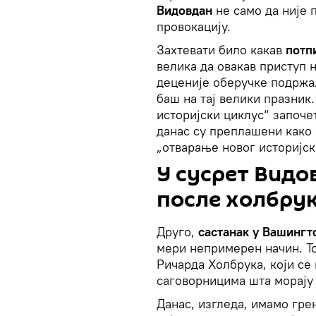
Видовдан
не само да није 
провокацију.
Захтевати било какав
потп
велика да овакав приступ н
деценије оберучке подрж
баш на тај велики празник.
историјски циклус“ започет
данас су преплашени како
„отварање новог историјск
У сусрет Видо
после холбру
Друго,
састанак у Вашингт
мери непримерен начин. Т
Ричарда Холбрука, који се 
саговорницима шта морају 
Данас, изгледа, имамо гре