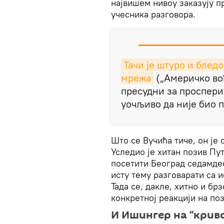
највишем нивоу заказују п
учесника разговора.
Тачи је штуро и блед
мрежа
(„Америчко во
пресудни за просперит
уочљиво да није био п
Што се Вучића тиче, он је 
Уследио је хитан позив Пу
посетити Београд седамдес
исту тему разговарати са 
Тада се, дакле, хитно и б
конкретној реакцији на поз
И Ишингер на “криво