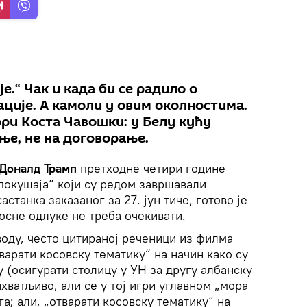
је.“ Чак и када би се радило о
ције. А камоли у овим околностима.
ори Коста Чавошки: у Белу кућу
ње, не на договорање.
Доналд Трамп
претходне четири године
покушаја“ који су редом завршавали
станка заказаног за 27. јун тиче, готово је
осне одлуке не треба очекивати.
уводу, често цитираној реченици из филма
варати косовску тематику“ на начин како су
 (осигурати столицу у УН за другу албанску
хватљиво, али се у тој игри углавном „мора
ага; али, „отварати косовску тематику“ на