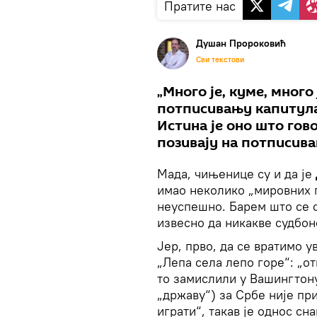
Пратите нас
Душан Пророковић
Сви текстови
„Много је, куме, много 
потписивању капитула
Истина је оно што гов
позивају на потписива
Мада, чињенице су и да је
имао неколико „мировних 
неуспешно. Барем што се са
извесно да никакве судбон
Јер, прво, да се вратимо 
„Лепа села лепо горе“: „от
то замислили у Вашингтону
„државу“) за Србе није при
играти“, такав је однос сн