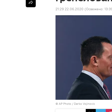
21:29 22.06.2020
(Освежено:
13:3
© AP Photo / Darko Vojinovic