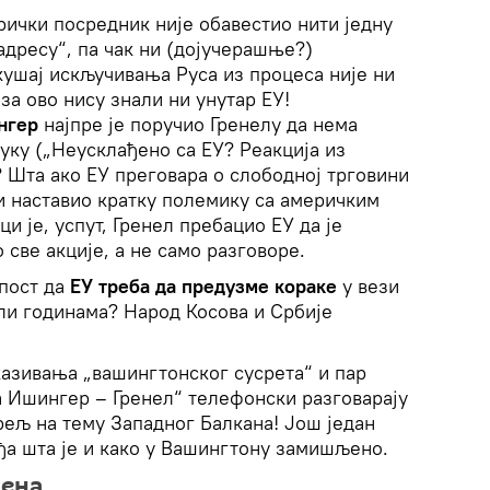
ерички посредник није обавестио нити једну
дресу“, па чак ни (дојучерашње?)
ушај искључивања Руса из процеса није ни
 за ово нису знали ни унутар ЕУ!
нгер
најпре је поручио Гренелу да нема
руку („Неусклађено са ЕУ? Реакција из
 Шта ако ЕУ преговара о слободној трговини
 и наставио кратку полемику са америчким
и је, успут, Гренел пребацио ЕУ да је
све акције, а не само разговоре.
 пост да
ЕУ треба да предузме кораке
у вези
ли годинама? Народ Косова и Србије
казивања „вашингтонског сусрета“ и пар
а Ишингер – Гренел“ телефонски разговарају
ељ на тему Западног Балкана! Још један
ђа шта је и како у Вашингтону замишљено.
дена