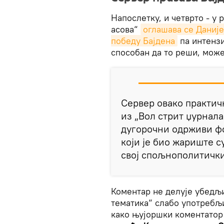
Напослетку, и четврто - у
асова“
оглашава се Даније
победу Бајдена
па интензи
способан да то реши, мож
Сервер овако практич
из „Вол стрит џурнала
дугорочни одрживи ф
који је био жариште 
свој спољнополитички
Коментар не делује убедљи
тематика“ слабо употребљи
како њујоршки коментатор