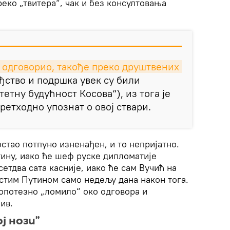
реко „твитера“, чак и без консултовања
о одговорио, такође преко друштвених 
ђство и подршка увек су били
етну будућност Косова“), из тога је
ретходно упознат о овој ствари.
остао потпуно изненађен, и то непријатно.
тину, иако ће шеф руске дипломатије
етдва сата касније, иако ће сам Вучић на
истим Путином само недељу дана након тога.
рзопотезно „ломило“ око одговора и
ив.
ј нози”