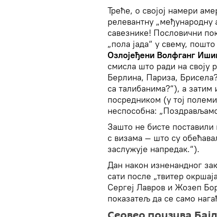
Треће, о својој намери ам
релевантну „међународну а
савезнике! Пословични пок
„пола јада“ у свему, пошто
Озлојеђени Волфганг Иши
смисла што ради на своју 
Берлина, Париза, Брисела?
са талибанима?“), а затим
посредником (у тој полемиц
неспособна: „Поздрављамо 
Зашто не бисте поставили
с визама — што су обећава
заслужује напредак.“).
Дан након изненандног за
сати после „твитер окршај
Сергеј Лавров и Жозеп Бор
показатељ да се само нага
Сервер призива Бај