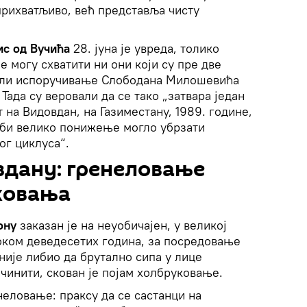
прихватљиво, већ представља чисту
ис од Вучића
28. јуна је увреда, толико
е могу схватити ни они који су пре две
али испоручивање Слободана Милошевића
 Тада су веровали да се тако „затвара један
 на Видовдан, на Газиместану, 1989. године,
 би велико понижење могло убрзати
ог циклуса“.
вдану: гренеловање
ковања
ону
заказан је на неуобичајен, у великој
оком деведесетих година, за посредовање
није либио да брутално сипа у лице
чинити, скован је појам холбруковање.
неловање: праксу да се састанци на