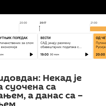
20:00
20:17
21:00
УТЊИК ПОРЕДАК
ВЕСТИ
ОД ЧЕ
личанствених за слом
САД јачају размену
Путино
 економије
обавештајних података с
Русија
Кијевом
19:00
20:00
мин
30 мин
идовдан: Некад је
а суочена са
њем, а данас са –
њем