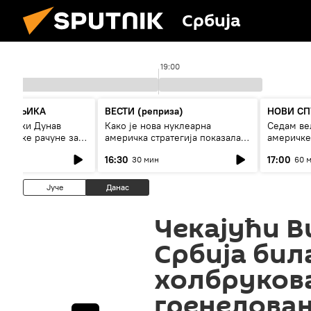
Србија
19:00
СПУТЊИКА
ВЕСТИ (реприза)
НОВИ СП
 ниски Дунав
Како је нова нуклеарна
Седам ве
 високе рачуне за
америчка стратегија показала
америчке
рестрикције
страх од Русије?
16:30
17:00
30 мин
60 
Јуче
Данас
Чекајући В
Србија бил
холбрукова
гренелова