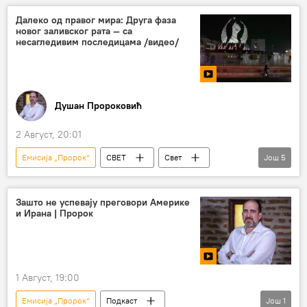
Далеко од правог мира: Друга фаза
новог заливског рата — са
несагледивим последицама /видео/
Душан Пророковић
2 Август, 20:01
Емисија „Пророк“
СВЕТ
Свет
Још
5
Свет – политика
Сукоб на Блиском истоку
Иран
САД
Коментари и Аналитика
Зашто не успевају преговори Америке
и Ирана | Пророк
1 Август, 19:00
Емисија „Пророк“
Подкаст
Још
1