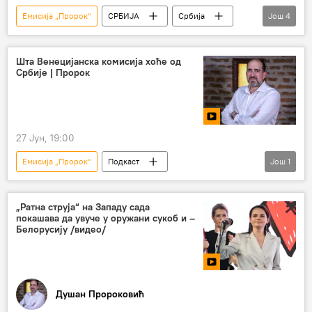
Емисија „Пророк“
СРБИЈА
Србија
Још
4
Србија – политика
Европска унија (ЕУ)
Коментари и Аналитика
Шта Венецијанска комисија хоће од
Србије | Пророк
Венецијанска комисија
27 Јун, 19:00
Емисија „Пророк“
Подкаст
Још
1
Душан Пророковић
„Ратна струја“ на Западу сада
покашава да увуче у оружани сукоб и –
Белорусију /видео/
Душан Пророковић