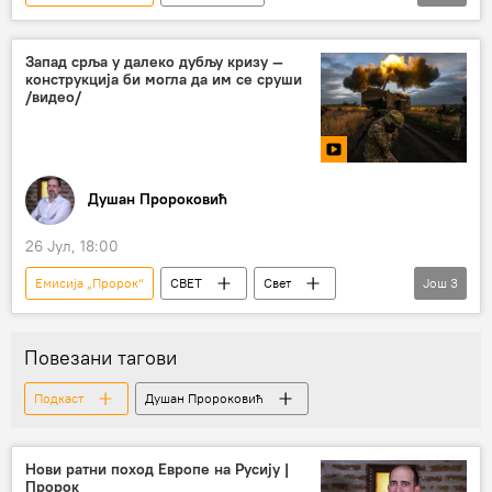
Душан Пророковић
Запад срља у далеко дубљу кризу —
конструкција би могла да им се сруши
/видео/
Душан Пророковић
26 Јул, 18:00
Емисија „Пророк“
СВЕТ
Свет
Још
3
Свет – политика
Русија
Коментари и Аналитика
Повезани тагови
Подкаст
Душан Пророковић
Нови ратни поход Европе на Русију |
Пророк