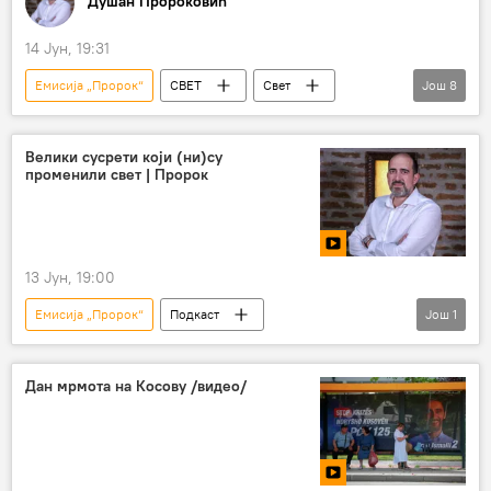
Душан Пророковић
14 Јун, 19:31
Емисија „Пророк“
СВЕТ
Свет
Још
8
Свет – политика
Кина
САД
Русија
Владимир Путин
Велики сусрети који (ни)су
променили свет | Пророк
Доналд Трамп
Си Ђинпинг
Коментари и Аналитика
13 Јун, 19:00
Емисија „Пророк“
Подкаст
Још
1
Душан Пророковић
Дан мрмота на Косову /видео/