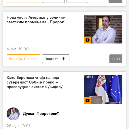
Свет – политика
САД
Доналд Трамп
Коментари и Аналитика
Нова улога Америке у великим
светским променама | Пророк
4 Јул, 19:00
Емисија „Пророк“
Подкаст
Још
1
Душан Пророковић
Како Европска унија напада
сувереност Србије преко –
правосудног система /видео/
Душан Пророковић
28 Јун, 19:01