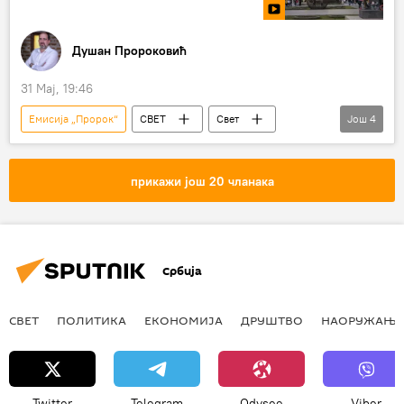
Душан Пророковић
31 Мај, 19:46
Емисија „Пророк“
СВЕТ
Свет
Још
4
Свет – политика
Јерменија
Никол Пашињан
Коментари и Аналитика
прикажи још 20 чланака
Србија
СВЕТ
ПОЛИТИКА
ЕКОНОМИЈА
ДРУШТВО
НАОРУЖАЊЕ
Twitter
Telegram
Odysee
Viber