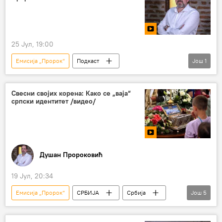
25 Јул, 19:00
Емисија „Пророк“
Подкаст
Још
1
Душан Пророковић
Свесни својих корена: Како се „ваја“
српски идентитет /видео/
Душан Пророковић
19 Јул, 20:34
Емисија „Пророк“
СРБИЈА
Србија
Још
5
Србија – друштво
национални идентитет