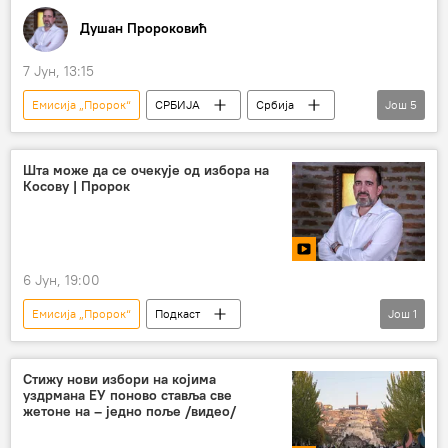
Душан Пророковић
7 Јун, 13:15
Емисија „Пророк“
СРБИЈА
Србија
Још
5
Србија – политика
Косово и Метохија (КиМ)
Шта може да се очекује од избора на
Косову | Пророк
Коментари и Аналитика
избори
подкаст
6 Јун, 19:00
Емисија „Пророк“
Подкаст
Још
1
Душан Пророковић
Стижу нови избори на којима
уздрмана ЕУ поново ставља све
жетоне на – једно поље /видео/