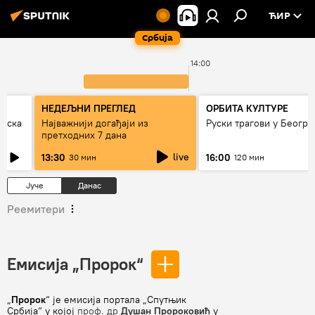
ЋИР
Србија
14:00
НЕДЕЉНИ ПРЕГЛЕД
ОРБИТА КУЛТУРЕ
рпска
Најважнији догађаји из
Руски трагови у Београ
претходних 7 дана
live
13:30
16:00
30 мин
120 мин
Јуче
Данас
Реемитери
Емисија „Пророк“
„
Пророк
“ је емисија портала „Спутњик
Србија“ у којој
проф. др
Душан Пророковић
у