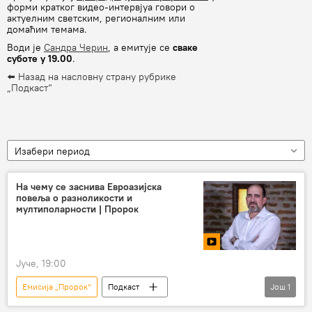
форми кратког видео-интервјуа говори о
актуелним светским, регионалним или
домаћим темама.
Води је
Сандра Черин
, а емитује се
сваке
суботе у 19.00
.
⬅️ Назад на насловну страну рубрике
„Подкаст“
Изабери период
На чему се заснива Евроазијска
повеља о разноликости и
мултиполарности | Пророк
Јуче, 19:00
Емисија „Пророк“
Подкаст
Још
1
Душан Пророковић