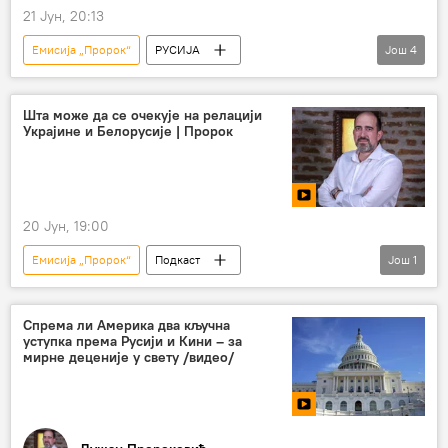
21 Јун, 20:13
Емисија „Пророк“
РУСИЈА
Још
4
Русија – политика
Белорусија
Специјална војна операција у Украјини – вести
Шта може да се очекује на релацији
Украјине и Белорусије | Пророк
подкаст
20 Јун, 19:00
Емисија „Пророк“
Подкаст
Још
1
Душан Пророковић
Спрема ли Америка два кључна
уступка према Русији и Кини – за
мирне деценије у свету /видео/