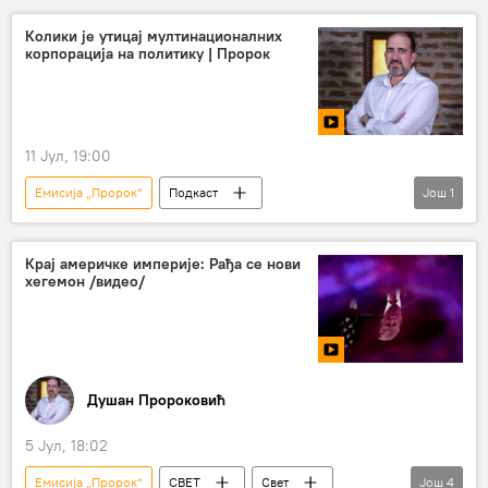
Коментари и Аналитика
Колики је утицај мултинационалних
корпорација на политику | Пророк
11 Јул, 19:00
Емисија „Пророк“
Подкаст
Још
1
Душан Пророковић
Крај америчке империје: Рађа се нови
хегемон /видео/
Душан Пророковић
5 Јул, 18:02
Емисија „Пророк“
СВЕТ
Свет
Још
4