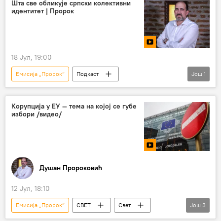
Срби
СПЦ
Шта све обликује српски колективни
идентитет | Пророк
Коментари и Аналитика
18 Јул, 19:00
Емисија „Пророк“
Подкаст
Још
1
Душан Пророковић
Корупција у ЕУ — тема на којој се губе
избори /видео/
Душан Пророковић
12 Јул, 18:10
Емисија „Пророк“
СВЕТ
Свет
Још
3
Свет – политика
Европска унија (ЕУ)