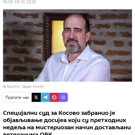
19:30 03.10.2020
© Sputnik / Дејан Симић
Пратите нас
Специјални суд за Косово забранио је
објављивање досијеа који су претходних
недеља на мистериозан начин достављани
ветеранима ОВК.