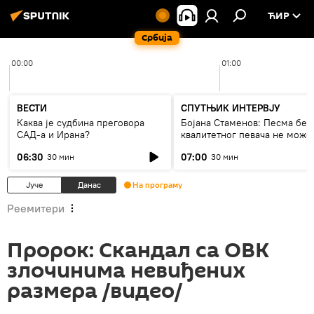
ЋИР
Србија
00:00
01:00
ВЕСТИ
СПУТЊИК ИНТЕРВЈУ
Каква је судбина преговора
Бојана Стаменов: Песма без
САД-а и Ирана?
квалитетног певача не може
дуго да живи
06:30
07:00
30 мин
30 мин
Јуче
Данас
На програму
Реемитери
Пророк: Скандал са ОВК
злочинима невиђених
размера /видео/