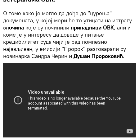
О томе како је могло да дође до "цурења"
докумената, у којој мери ће то утицати на истрагу
злочина
које су починили
припадници ОВК
, али и
коме је у интересу да доведе у питање
кредибилитет суда чији је рад помпезно
најављиван, у емисији "Пророк" разговарали су
новинарка Сандра Черин и
Душан Пророковић
.