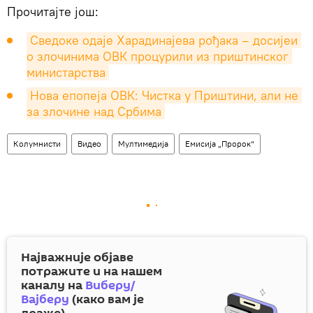
Прочитајте још:
Сведоке одаје Харадинајева рођака – досијеи 
о злочинима ОВК процурили из приштинског 
министарства
Нова епопеја ОВК: Чистка у Приштини, али не 
за злочине над Србима
Колумнисти
Видео
Мултимедија
Емисија „Пророк“
Најважније објаве
потражите и на нашем
каналу на
Виберу/
Вајберу
(како вам је