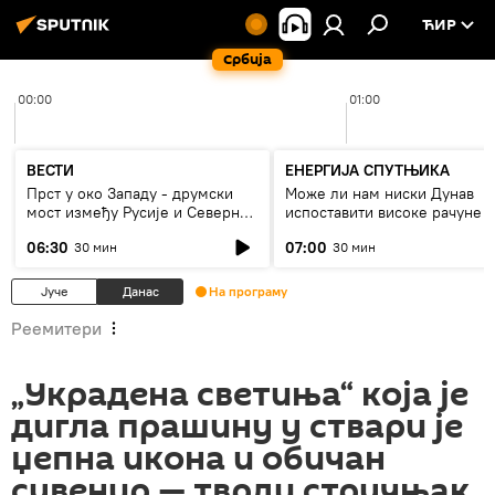
ЋИР
Србија
00:00
01:00
ВЕСТИ
ЕНЕРГИЈА СПУТЊИКА
Прст у око Западу - друмски
Може ли нам ниски Дунав
мост између Русије и Северне
испоставити високе рачуне з
Кореје
струју, или рестрикције
06:30
07:00
30 мин
30 мин
Јуче
Данас
На програму
Реемитери
„Украдена светиња“ која је
дигла прашину у ствари је
џепна икона и обичан
сувенир — тврди стручњак