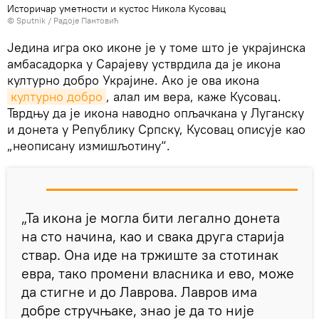
Историчар уметности и кустос Никола Кусовац
© Sputnik / Радоје Пантовић
Једина игра око иконе је у томе што је украјинска
амбасадорка у Сарајеву устврдила да је икона
културно добро Украјине. Ако је ова икона
културно добро
, алал им вера, каже Кусовац.
Тврдњу да је икона наводно опљачкана у Луганску
и донета у Републику Српску, Кусовац описује као
„неописану измишљотину“.
„Та икона је могла бити легално донета
на сто начина, као и свака друга старија
ствар. Она иде на тржиште за стотинак
евра, тако промени власника и ево, може
да стигне и до Лаврова. Лавров има
добре стручњаке, знао је да то није