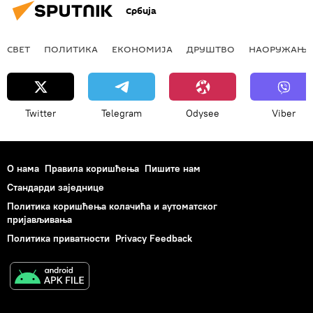
Србија
СВЕТ
ПОЛИТИКА
ЕКОНОМИЈА
ДРУШТВО
НАОРУЖАЊЕ
Twitter
Telegram
Odysee
Viber
О нама
Правила коришћења
Пишите нам
Стандарди заједнице
Политика коришћења колачића и аутоматског
пријављивања
Политика приватности
Privacy Feedback