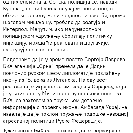
од тих елемената. Српска полиција се, наводи
Кусовац, не би бавила случајем ове иконе, с
обзиром на њену малу вредност и тако би, према
његовом мишљењу, требало да реагује и
Интерпол. Међутим, ако међународном
полицијском удружењу убризгају политичку
инјекцију, можда ће реаговати и другачије,
закључује наш саговорник.
Подсећамо да је у време посете Сергеја Лаврова
БиХ агенција „Срна“ пренела да је Додик
поклонио руском шефу дипломатије позлаћену
икону из 18. века из Луганска. На ову вест
реаговала је украјинска амбасада у Сарајеву, која
је упутила ноту Министарству спољних послова
БиХ, са захтевом за пружањем детаљне
информације о пореклу иконе. Амбасада Украјине
навела је да је поклон пружање подршке наводној
агресивној политици Руске Федерације.
Тужилаштво БиХ саопштило је да је формирало