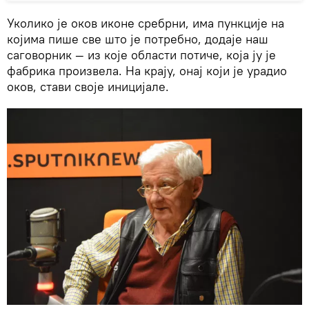
Уколико је оков иконе сребрни, има пункције на
којима пише све што је потребно, додаје наш
саговорник — из које области потиче, која ју је
фабрика произвела. На крају, онај који је урадио
оков, стави своје иницијале.