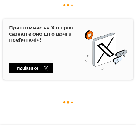
Пратите нас на
X
и први
сазнајте оно што други
прећуткују!
Пријави се