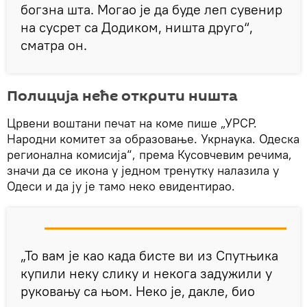
богзна шта. Могао је да буде леп сувенир
на сусрет са Додиком, ништа друго“,
сматра он.
Полиција неће открити ништа
Црвени воштани печат на коме пише „УРСР.
Народни комитет за образовање. Укрнаука. Одеска
регионална комисија“, према Кусовчевим речима,
значи да се икона у једном тренутку налазила у
Одеси и да ју је тамо неко евидентирао.
„То вам је као када бисте ви из Спутњика
купили неку слику и некога задужили у
руковању са њом. Неко је, дакле, био