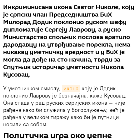
Инкриминисана икона Светог Николе, коју
је српски члан Председништва БиХ
Милорад Додик поклонио руском шефу
дипломатије Сергеју Лаврову, а руско
Министарство спољних послова вратило
дародавцу на утврђивање порекла, нема
никакву уметничку вредност и у БиХ је
могла да дође на сто начина, тврди за
Спутњик историчар уметности Никола
Кусовац.
У уметничком смислу,
икона
коју је Додик
поклонио Лаврову је безначајна, каже Кусовац.
Она спада у ред руских серијских икона — није
рађена како би служила у богослужењу, већ је
рађена у великом тиражу како би је путници
носили са собом.
Политичка игра око џепне