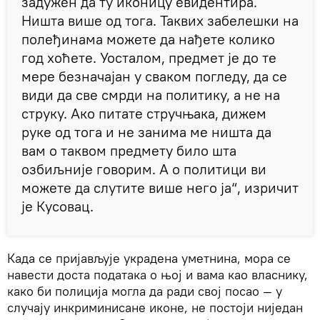
задужен да ту иконицу евидентира.
Ништа више од тога. Таквих забелешки на
полеђинама можете да нађете колико
год хоћете. Уосталом, предмет је до те
мере безначајан у сваком погледу, да се
види да све смрди на политику, а не на
струку. Ако питате стручњака, дижем
руке од тога и не занима ме ништа да
вам о таквом предмету било шта
озбиљније говорим. А о политици ви
можете да слутите више него ја“, изричит
је Кусовац.
Када се пријављује украдена уметнина, мора се
навести доста података о њој и вама као власнику,
како би полиција могла да ради свој посао — у
случају инкриминисане иконе, не постоји ниједан