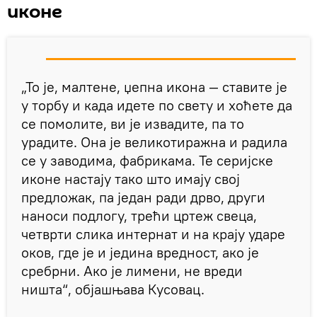
иконе
„То је, малтене, џепна икона — ставите је
у торбу и када идете по свету и хоћете да
се помолите, ви је извадите, па то
урадите. Она је великотиражна и радила
се у заводима, фабрикама. Те серијске
иконе настају тако што имају свој
предложак, па један ради дрво, други
наноси подлогу, трећи цртеж свеца,
четврти слика интернат и на крају ударе
оков, где је и једина вредност, ако је
сребрни. Ако је лимени, не вреди
ништа“, објашњава Кусовац.