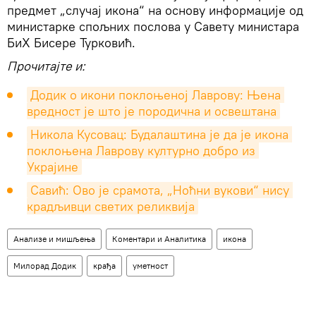
предмет „случај икона“ на основу информације од
министарке спољних послова у Савету министара
БиХ Бисере Турковић.
Прочитајте и:
Додик о икони поклоњеној Лаврову: Њена 
вредност је што је породична и освештанa
Никола Кусовац: Будалаштина је да је икона 
поклоњена Лаврову културно добро из 
Украјине
Савић: Ово је срамота, „Ноћни вукови“ нису 
крадљивци светих реликвија
Анализе и мишљења
Коментари и Аналитика
икона
Милорад Додик
крађа
уметност