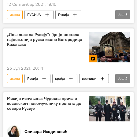
12 Септембар 2021, 19:10
икона
РУСИЈА
Русија
Још
3
Богородица
Русија – друштво
Религија
„Лош знак за Русију“: Где је нестала
најцењенија руска икона Богородице
Казањске
25 Јул 2021, 20:14
икона
Русија
крађа
верници
Још
2
Руска православна црква
Богородица
Мисија испуњена: Чудесна прича о
косовском новомученику пронета до
севера Русије
Оливера Икодиновић