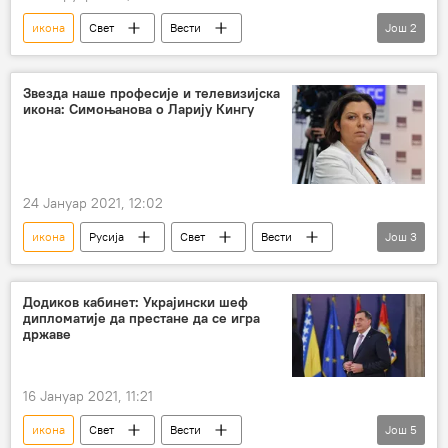
икона
Свет
Вести
Још
2
Милорад Додик
Регион
Звезда наше професије и телевизијска
икона: Симоњанова о Ларију Кингу
24 Јануар 2021, 12:02
икона
Русија
Свет
Вести
Још
3
Маргарита Симоњан
Лари Кинг
звезда
Додиков кабинет: Украјински шеф
дипломатије да престане да се игра
државе
16 Јануар 2021, 11:21
икона
Свет
Вести
Још
5