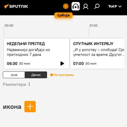
ЋИР
Србија
00:00
01:00
НЕДЕЉНИ ПРЕГЛЕД
СПУТЊИК ИНТЕРВЈУ
Најважнији догађаји из
„И у ропству – слобода! Срп
претходних 7 дана
уметност за време Другог
светског рата“
06:30
07:00
30 мин
30 мин
Јуче
Данас
На програму
Реемитери
икона