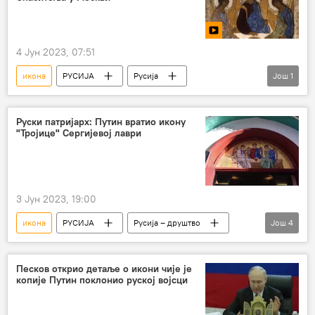
4 Јун 2023, 07:51
икона
РУСИЈА
Русија
Још
1
Андреј Рубљов
Руски патријарх: Путин вратио икону
"Тројице" Сергијевој лаври
3 Јун 2023, 19:00
икона
РУСИЈА
Русија – друштво
Још
4
Русија
Србија – друштво
Патријарх Кирил
Владимир Путин
Песков открио детаље о икони чије је
копије Путин поклонио руској војсци