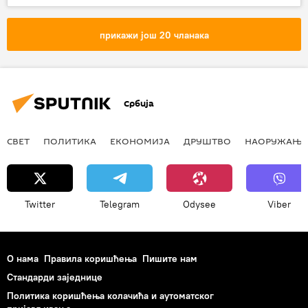
Милорад Додик
Украјина
спор
реаговање
Регион
прикажи још 20 чланака
Србија
СВЕТ
ПОЛИТИКА
ЕКОНОМИЈА
ДРУШТВО
НАОРУЖАЊЕ
Twitter
Telegram
Odysee
Viber
О нама
Правила коришћења
Пишите нам
Стандарди заједнице
Политика коришћења колачића и аутоматског