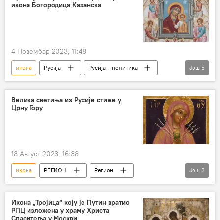
икона Богородица Казанска
4 Новембар 2023, 11:48
икона
Русија
Русија – политика
Још
5
Русија – друштво
Богородица
Патријарх Кирил
ДРУШТВО
Велика светиња из Русије стиже у
Црну Гору
Друштво
18 Август 2023, 16:38
икона
РЕГИОН
Регион
Још
3
Регион – друштво
Црна Гора
Саборни храм Христовог Васкрсења у Подгорици
Икона „Тројица“ коју је Путин вратио
РПЦ изложена у храму Христа
Спаситеља у Москви