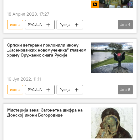
18 Април 2023, 17:27
икона
РУСИЈА
Русија
Још
4
Владимир Путин
Руска војска
ЛНР
поклон
Српски ветерани поклонили икону
„Јасеновачких новомученика“ главном
храму Оружаних снага Русије
16 Јул 2022, 11:11
икона
РУСИЈА
Русија
Још
5
Русија – друштво
Србија
Српска православна црква
Мистерија века: Загонетна шифра на
Донској икони Богородице
Други светски рат
Јасеновац