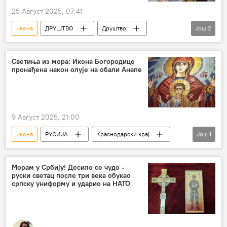
25 Август 2025, 07:41
икона
ДРУШТВО
Друштво
Још
2
Србија – друштво
СПЦ
Светиња из мора: Икона Богородице
пронађена након олује на обали Анапе
9 Август 2025, 21:00
икона
РУСИЈА
Краснодарски крај
Још
1
Русија
Морам у Србију! Десило се чудо -
руски светац после три века обукао
српску униформу и ударио на НАТО