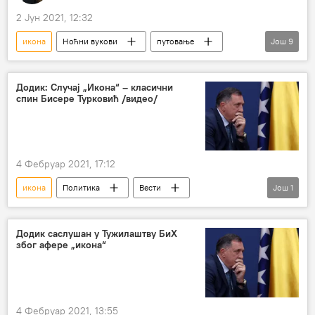
2 Јун 2021, 12:32
икона
Ноћни вукови
путовање
Још
9
Валамски манастир
Слободан Башић
поклон
патријарх Порфирије
Додик: Случај „Икона“ – класични
спин Бисере Турковић /видео/
убијен
монах Харитон
Русија
Друштво
Косово и Метохија (КиМ)
4 Фебруар 2021, 17:12
икона
Политика
Вести
Још
1
Милорад Додик
Додик саслушан у Тужилаштву БиХ
због афере „икона“
4 Фебруар 2021, 13:55