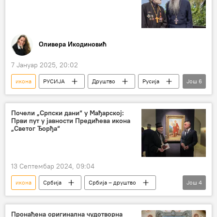
Русија
Оливера Икодиновић
7 Јануар 2025, 20:02
икона
РУСИЈА
Друштво
Русија
Још
6
Русија – друштво
Свет
Специјална војна операција у Украјини – вести
Почели „Српски дани“ у Мађарској:
Први пут у јавности Предићева икона
сејшели
Николај Патрушев
црква
„Свeтог Ђорђа“
13 Септембар 2024, 09:04
икона
Србија
Србија – друштво
Још
4
Србија – политика
Мађарска
Урош Предић
ДРУШТВО
Пронађена оригинална чудотворна