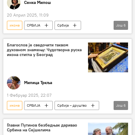
Сенка Милош
20 Април 2025, 11:09
икона
СРБИЈА
Србија
Још
6
Србија – друштво
НАТО бомбардовање
манастир Светог Пантелејмона
Врање
Благослов је сведочити таквом
духовном знамењу: Чудотворна руска
КБЦ "Др Драгиша Мишовић"
икона стигла у Београд
Свети Јован Руски
Милица Тркља
1 Фебруар 2025, 22:07
икона
СРБИЈА
Србија – друштво
Још
6
вера
православље
Српска православна црква
Главни Путинов безбедњак даривао
Србина на Сејшелима
Белоруска православна црква
Богородица