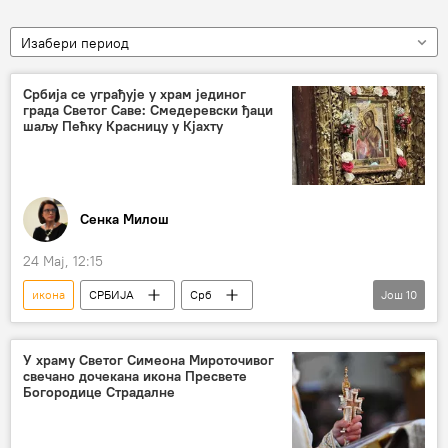
Изабери период
Србија се уграђује у храм јединог
града Светог Саве: Смедеревски ђаци
шаљу Пећку Красницу у Кјахту
Сенка Милош
24 Мај, 12:15
икона
СРБИЈА
Срб
Још
10
Србија – друштво
Русија
Русија – друштво
Кјахта
У храму Светог Симеона Мироточивог
свечано дочекана икона Пресвете
Сава Владиславић
Пећка патријаршија
Богородице Страдалне
Свети Сава
Гимназија Смедерево
Весна Симоновић
Бранко Вукомановић