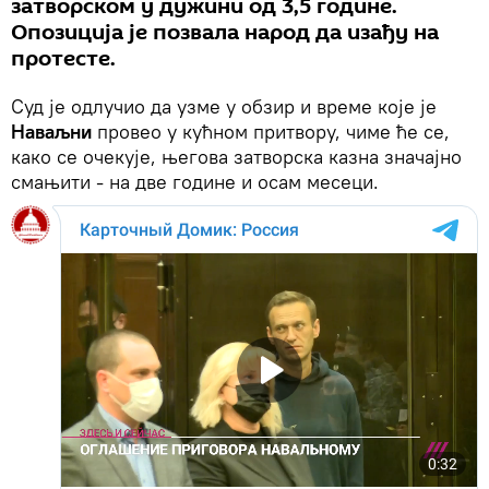
затворском у дужини од 3,5 године.
Опозиција је позвала народ да изађу на
протесте.
Суд је одлучио да узме у обзир и време које је
Наваљни
провео у кућном притвору, чиме ће се,
како се очекује, његова затворска казна значајно
смањити - на две године и осам месеци.