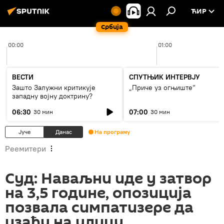
ЋИР
Србија
00:00
01:00
ВЕСТИ
СПУТЊИК ИНТЕРВЈУ
Зашто Залужни критикује
„Приче уз огњиште“
западну војну доктрину?
06:30
07:00
30 мин
30 мин
Јуче
Данас
На програму
Реемитери
Суд: Наваљни иде у затвор
на 3,5 године, опозиција
позвала симпатизере да
изађу на улицу