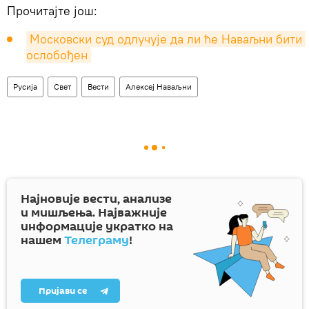
Прочитајте још:
Московски суд одлучује да ли ће Наваљни бити 
ослобођен
Русија
Свет
Вести
Алексеј Наваљни
Најновије вести, анализе
и мишљења. Најважније
информације укратко на
нашем
Телеграму
!
Пријави се