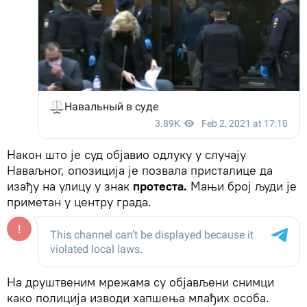
Након што је суд објавио одлуку у случају
Наваљног, опозиција је позвала присталице да
изађу на улицу у знак
протеста.
Мањи број људи је
приметан у центру града.
На друштвеним мрежама су објављени снимци
како полиција изводи хапшења млађих особа.