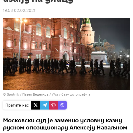
19:53 02.02.2021
© Sputnik / Павел Бедняков
/
Уђи у базу фотографија
Пратите нас
Московски суд је заменио условну казну
руском опозиционару Алексеју Наваљном