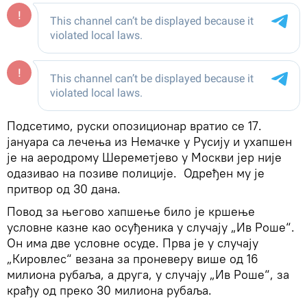
Подсетимо, руски опозиционар вратио се 17.
јануара са лечења из Немачке у Русију и ухапшен
је на аеродрому Шереметјево у Москви јер није
одазивао на позиве полиције. Одређен му је
притвор од 30 дана.
Повод за његово хапшење било је кршење
условне казне као осуђеника у случају „Ив Роше“.
Он има две условне осуде. Прва је у случају
„Кировлес“ везана за проневеру више од 16
милиона рубаља, а друга, у случају „Ив Роше“, за
крађу од преко 30 милиона рубаља.