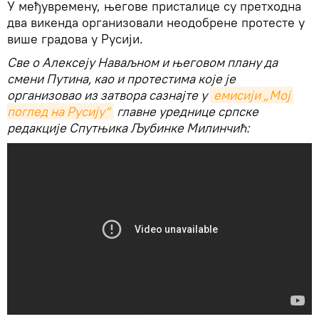
У међувремену, његове присталице су претходна
два викенда организовали неодобрене протесте у
више градова у Русији.
Све о Алексеју Наваљном и његовом плану да
смени Путина, као и протестима које је
организовао из затвора сазнајте у
емисији „Мој 
поглед на Русију“
главне уреднице српске
редакције Спутњика Љубинке Милинчић: