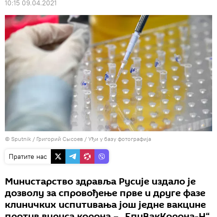
10:15 09.04.2021
© Sputnik / Григорий Сысоев
/
Уђи у базу фотографија
Пратите нас
Министарство здравља Русије издало је
дозволу за спровођење прве и друге фазе
клиничких испитивања још једне вакцине
против вируса корона – „ЕпиВакКорона-Н“,