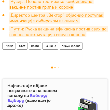
Русија: Почело тестирање комбиноване 
вакцине против грипа и короне
Директор центра „Вектор“ објаснио поступак 
имунизације сибирском вакцином
Путин: Руска вакцина ефикасна против свих до 
сад познатих мутација вируса корона
Русија
Свет
Вести
Вакцине
вирус корона
Најважније објаве
потражите и на нашем
каналу на
Виберу/
Вајберу
(како вам је
драже)