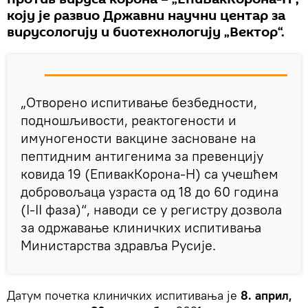
коју је развио Државни научни центар за
вирусологију и биотехнологију „Вектор“.
„Отворено испитивање безбедности,
подношљивости, реактогености и
имуногености вакцине засноване на
пептидним антигенима за превенцију
ковида 19 (ЕпивакКорона-Н) са учешћем
добровољаца узраста од 18 до 60 година
(І-II фаза)“, наводи се у регистру дозвола
за одржавање клиничких испитивања
Министарства здравља Русије.
Датум почетка клиничких испитивања је
8. април,