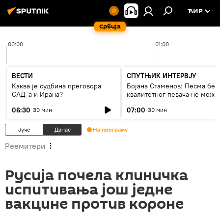
ЋИР
Србија
00:00
01:00
ВЕСТИ
СПУТЊИК ИНТЕРВЈУ
Каква је судбина преговора
Бојана Стаменов: Песма без
САД-а и Ирана?
квалитетног певача не може
дуго да живи
06:30
07:00
30 мин
30 мин
Јуче
Данас
На програму
Реемитери
Русија почела клиничка
испитивања још једне
вакцине против короне