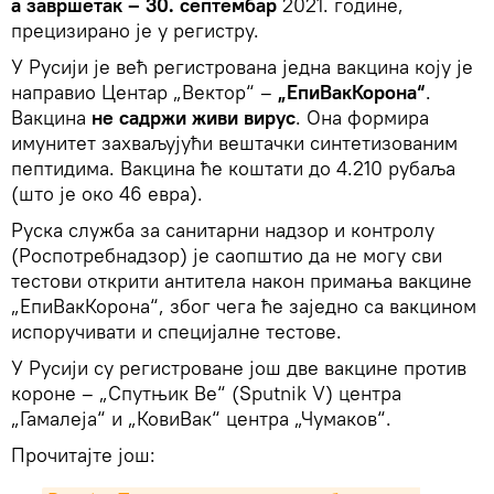
а завршетак – 30. септембар
2021. године,
прецизирано је у регистру.
У Русији је већ регистрована једна вакцина коју је
направио Центар „Вектор“ –
„ЕпиВакКорона“
.
Вакцина
не садржи живи вирус
. Она формира
имунитет захваљујући вештачки синтетизованим
пептидима. Вакцина ће коштати до 4.210 рубаља
(што је око 46 евра).
Руска служба за санитарни надзор и контролу
(Роспотребнадзор) је саопштио да не могу сви
тестови открити антитела након примања вакцине
„ЕпиВакКорона“, због чега ће заједно са вакцином
испоручивати и специјалне тестове.
У Русији су регистроване још две вакцине против
короне – „Спутњик Ве“ (Sputnik V) центра
„Гамалеја“ и „КовиВак“ центра „Чумаков“.
Прочитајте још: