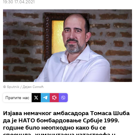
19:30 17.04.2021
© Sputnik / Дејан Симић
Пратите нас
Изјава немачког амбасадора Томаса Шиба
да је НАТО бомбардовање Србије 1999.
године било неопходно како би се
спречила „хуманитарна катастрофа и