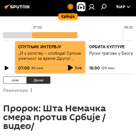
ЋИР
Србија
07:00
08:00
СПУТЊИК ИНТЕРВЈУ
ОРБИТА КУЛТУРЕ
„И у ропству – слобода! Српска
Руски трагови у Београ
уметност за време Другог
светског рата“
live
07:00
16:00
30 мин
120 мин
Јуче
Данас
Реемитери
Пророк: Шта Немачка
смера против Србије /
видео/