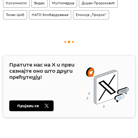
Колумнисти
Видео
Мултимедија
Душан Пророковић
Томас Шиб
НАТО бомбардовање
Емисија „Пророк“
Пратите нас на
X
и први
сазнајте оно што други
прећуткују!
Пријави се