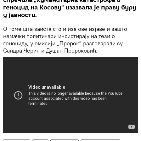
геноцид на Косову“ изазвала је праву буру
у јавности.
О томе шта заиста стоји иза ове изјаве и зашто
немачки политичари инсистирају на тези о
геноциду, у емисији „Пророк“ разговарали су
Сандра Черин и Душан Пророковић.