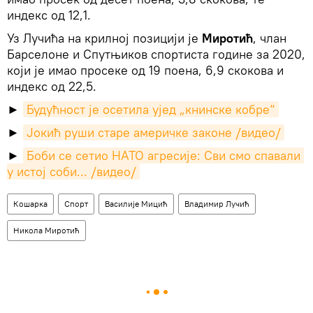
индекс од 12,1.
​Уз Лучића на крилној позицији је
Миротић
, члан
Барселоне и Спутњиков спортиста године за 2020,
који је имао просеке од 19 поена, 6,9 скокова и
индекс од 22,5.
​►
Будућност је осетила ујед „книнске кобре“
►
Јокић руши старе америчке законе /видео/
►
Боби се сетио НАТО агресије: Сви смо спавали 
у истој соби... /видео/
Кошарка
Спорт
Василије Мицић
Владимир Лучић
Никола Миротић