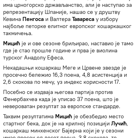
има црногорско држављанство, али је наступао за
репрезентацију Шпаније, нашао се у друштву
Кевина
Пенгоса
и Валтера
Тавареса
у избору
најбоље петорке елитног европског кошаркашког
такмичења.
Мицић
је и ове сезоне бриљирао, наставио је тамо
где је стао прошле године и прва је виолина
турског Анадолу Ефеса.
Некадашњи кошаркаш Меге и Црвене звезде је
просечно бележио 16,3 поена, 4,8 асистенција и
2,6 скокова по мечу, уз индекс корисности 17.
Посебно се издваја његова партија против
Фенербахчеа када је уписао 37 поена, што је
невероватан резултат за европске стандарде.
​Таквим резултатима
Мицић
је обезбедио место
стартног бека, док је на крилној позицији
Лучић
,
кошаркаш минхенског Бајерна који је у сезони
имао просек од десет поена, 3,8 скокова, те