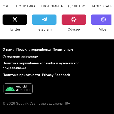
СВЕТ
ПОЛИТИКА
ЕКОНОМИЈА
ДРУШТВО
НАОРУЖАЊЕ
Twitter
Telegram
Odysee
Viber
О нама
Правила коришћења
Пишите нам
Стандарди заједнице
Политика коришћења колачића и аутоматског
пријављивања
Политика приватности
Privacy Feedback
© 2026 Sputnik Сва права задржана. 18+