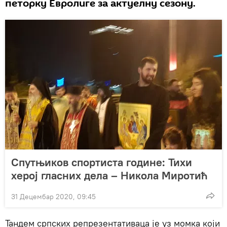
петорку Евролиге за актуелну сезону.
Спутњиков спортиста године: Тихи
херој гласних дела – Никола Миротић
31 Децембар 2020, 09:45
Тандем српских репрезентативаца је уз момка који