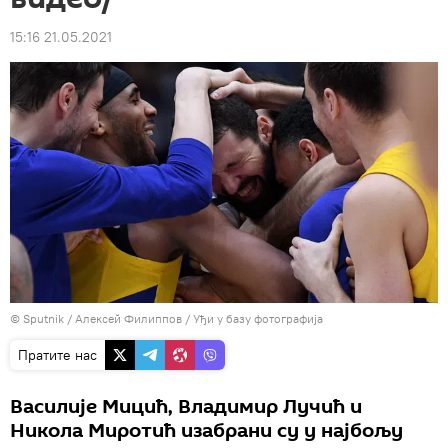
15:16 21.05.2021
© Sputnik / Алексей Филиппов
/
Уђи у базу фотографија
Пратите нас
Василије Мицић, Владимир Лучић и
Никола Миротић изабрани су у најбољу