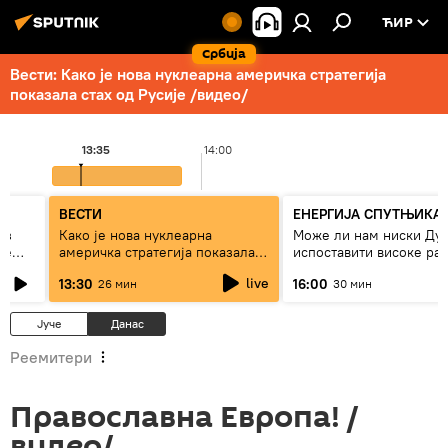
ЋИР
Србија
Вести: Како је нова нуклеарна америчка стратегија
показала стах од Русије /видео/
13:35
14:00
ВЕСТИ
ЕНЕРГИЈА СПУТЊИКА
ез
Како је нова нуклеарна
Може ли нам ниски Ду
же
америчка стратегија показала
испоставити високе рач
страх од Русије?
струју, или рестрикције
live
13:30
16:00
26 мин
30 мин
Јуче
Данас
Реемитери
Православна Европа! /
видео/