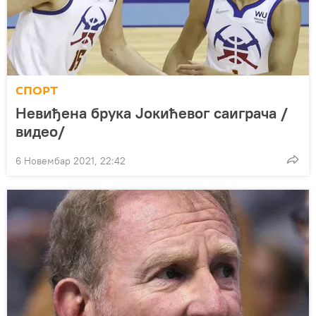
СПОРТ
Невиђена брука Јокићевог саиграча /
видео/
6 Новембар 2021, 22:42