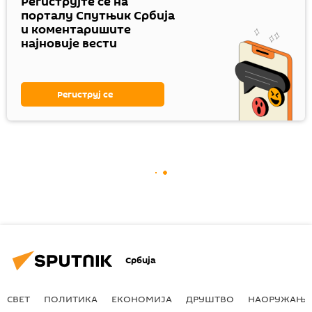
Региструјте се на
порталу Спутњик Србија
и коментаришите
најновије вести
Региструј се
Србија
СВЕТ
ПОЛИТИКА
ЕКОНОМИЈА
ДРУШТВО
НАОРУЖАЊЕ