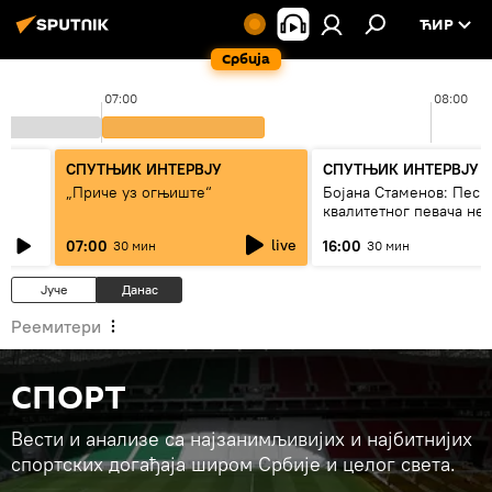
ЋИР
Србија
07:00
08:00
СПУТЊИК ИНТЕРВЈУ
СПУТЊИК ИНТЕРВЈУ
„Приче уз огњиште“
Бојана Стаменов: Песм
квалитетног певача не
дуго да живи
live
07:00
16:00
30 мин
30 мин
Јуче
Данас
Реемитери
СПОРТ
Вести и анализе са најзанимљивијих и најбитнијих
спортских догађаја широм Србије и целог света.