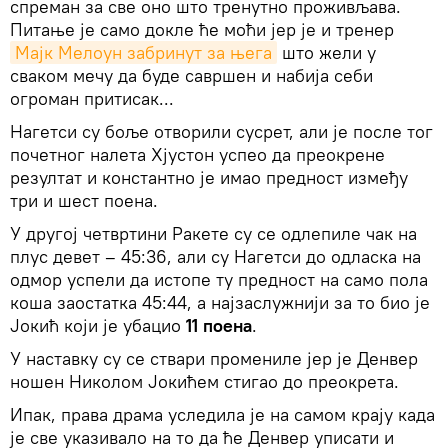
спреман за све оно што тренутно проживљава.
Питање је само докле ће моћи јер је и тренер
Мајк Мелоун забринут за њега
што жели у
сваком мечу да буде савршен и набија себи
огроман притисак...
Нагетси су боље отворили сусрет, али је после тог
почетног налета Хјустон успео да преокрене
резултат и константно је имао предност између
три и шест поена.
У другој четвртини Ракете су се одлепиле чак на
плус девет – 45:36, али су Нагетси до одласка на
одмор успели да истопе ту предност на само пола
коша заостатка 45:44, а најзаслужнији за то био је
Јокић који је убацио
11 поена
.
У наставку су се ствари промениле јер је Денвер
ношен Николом Јокићем стигао до преокрета.
Ипак, права драма уследила је на самом крају када
је све указивало на то да ће Денвер уписати и