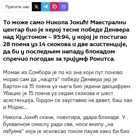
Пратите нас
То може само Никола Јокић! Маестрални
центар био је херој тесне победе Денвера
над Хјустоном – 95:94, у којој је постигао
28 поена уз 14 скокова и две асистенције,
да би у последњем нападу блокадом
спречио погодак за тријумф Рокитса.
Момак из Сомбора је по ко зна који пут поново
морао сам да „нацрта“ победу Денвера јер је
Бартон са 15 поена уз њега био једини двоцифрен.
Убацио је 15 поена уз седам скокова и шест
асистенција, Гордон се зауставио на девет, баш као
и Морис...
Никола Јокић скаче, поентира, удара блокаде. У
буквалном смислу ради све, носи екипу „на
леђима“ која је исклесао током паузе како би био