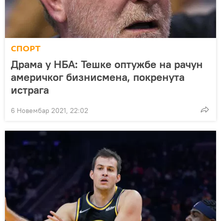
СПОРТ
Драма у НБА: Тешке оптужбе на рачун
америчког бизнисмена, покренута
истрага
6 Новембар 2021, 22:02