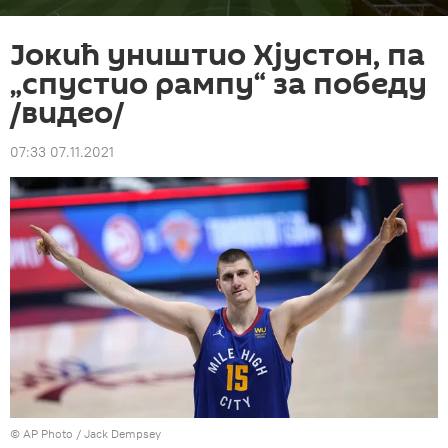
Јокић уништио Хјустон, па
„спустио рампу“ за победу
/видео/
07:33 07.11.2021
© AP Photo / Jack Dempsey