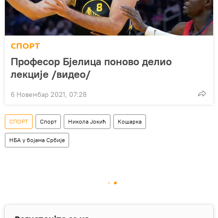
СПОРТ
Професор Бјелица поново делио
лекције /видео/
6 Новембар 2021, 07:28
СПОРТ
Спорт
Никола Јокић
Кошарка
НБА у бојама Србије