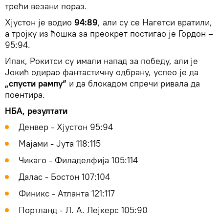
трећи везани пораз.
Хјустон је водио
94:89
, али су се Нагетси вратили,
а тројку из ћошка за преокрет постигао је Гордон –
95:94.
Ипак, Рокитси су имали напад за победу, али је
Јокић одирао фантастичну одбрану, успео је да
„спусти рампу“
и да блокадом спречи ривала да
поентира.
НБА, резултати
Денвер - Хјустон 95:94
Мајами - Јута 118:115
Чикаго - Филаделфија 105:114
Далас - Бостон 107:104
Финикс - Атланта 121:117
Портланд - Л. А. Лејкерс 105:90