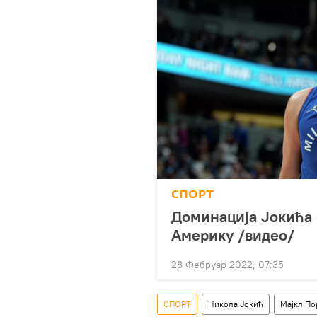
СПОРТ
Доминација Јокића 
Америку /видео/
28 Фебруар 2022, 07:35
СПОРТ
Никола Јокић
Мајкл По