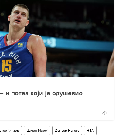
– и потез који је одушевио
ртер јуниор
Џамал Мареј
Денвер Нагетс
НБА