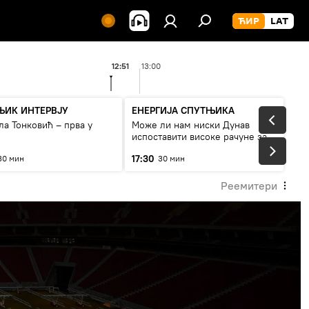
12:51
13:00
ЊИК ИНТЕРВЈУ
ЕНЕРГИЈА СПУТЊИКА
а Тонковић – прва у
Може ли нам ниски Дунав
испоставити високе рачуне за
струју, или рестрикције
17:30
30 мин
30 мин
Реемитери