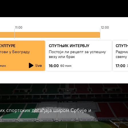
11:00
12:00
КУЛТУРЕ
СПУТЊИК ИНТЕРВЈУ
СПУТ
гови у Београду
Постоји ли рецепт за успешну
Радмил
везу или брак
свему
live
16:00
17:00
 мин
60 мин
јих спортских догађаја широм Србије и