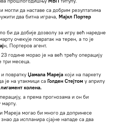
дава прошлогодишњу
МВП
титулу.
чи могли да наставе са добрим резултатима
ружити два битна играча,
Мајкл Портер
ло би да добије дозволу за игру већ наредне
марту очекује повратак на терен, а то је
ај
н, Портеров агент.
23 године морао је на већ трећу операцију
 три месеца.
е и повратку
Џамала Мареја
који на паркету
а је на утакмици са
Голден Стејтом
у априлу
лигамент колена.
операцију, а према прогнозама и он би
 марту.
и Мареја могао би много да допринесе
 знао да испланира сјајне нападе са два