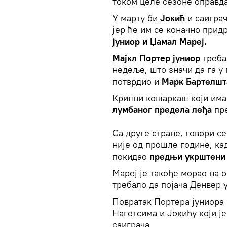
током целе сезоне оправ
У марту би
Јокић
и саигра
јер ће им се коначно прид
јуниор и Џамал Мареј.
Мајкл Портер јуниор
треба
недеље, што значи да га у 
потврдио и
Марк Бартелшт
Крилни кошаркаш који има 
лумбаног предела леђа
пре
Са друге стране, говори с
није од прошле године, кад
покидао
предњи укрштени 
Мареј је такође морао на 
требало да појача Денвер у
Повратак Портера јуниора 
Нагетсима и Јокићу који је
саиграча.