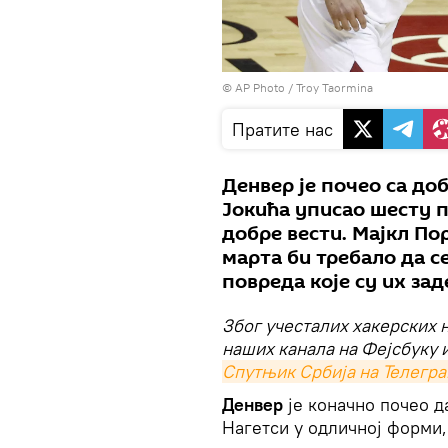
© AP Photo / Troy Taormina
Пратите нас
Денвер је почео са до
Јокића уписао шесту п
добре вести. Мајкл По
марта би требало да с
повреда које су их зад
Због учесталих хакерских 
наших канала на Фејсбуку и
Спутњик Србија на Телегра
Денвер
је коначно почео 
Нагетси у одличној форми,