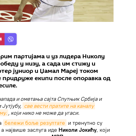
брим партијама и уз лидера Николу
обеду у низу, а сада им стижу и
ртер јуниор и Џамал Мареј током
е придруже екипи после опоравка од
есиле.
напада и ометања сајта Спутњик Србија и
 Јутјубу,
све вести пратите на каналу 
му.
, који нико не може да угаси.
да
бележи боље резултате
и тренутно су
 а највише заслуга иде
Николи Јокићу
, који