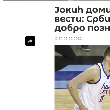
Јокић доми
вести: Срб
добро позн
12:32 28.02.2022