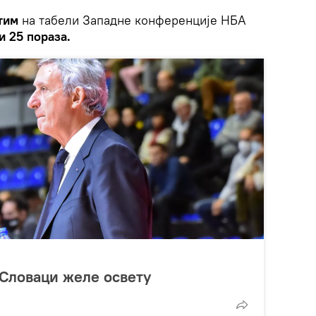
тим
на табели Западне конференције НБА
и 25 пораза.
 Словаци желе освету