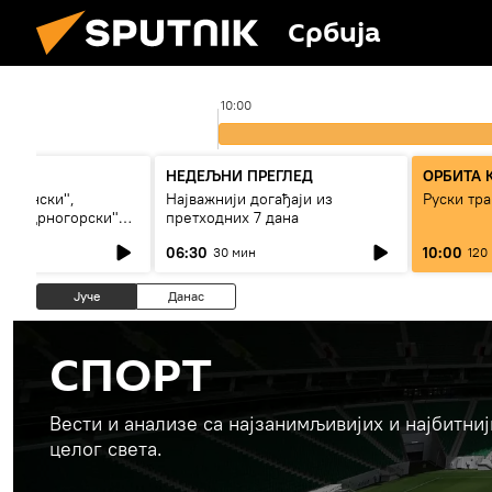
Србија
10:00
иза)
НЕДЕЉНИ ПРЕГЛЕД
ОРБИТА 
босански",
Најважнији догађаји из
Руски тра
или „црногорски"
претходних 7 дана
06:30
10:00
30 мин
120
Јуче
Данас
СПОРТ
Вести и анализе са најзанимљивијих и најбитни
целог света.