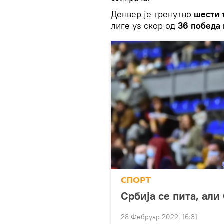
Денвер је тренутно
шести 
лиге уз скор од
36 победа 
СПОРТ
Србија се пита, али
28 Фебруар 2022, 16:31