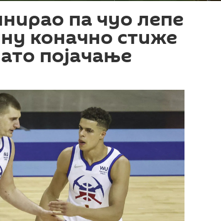
нирао па чуо лепе
ину коначно стиже
ато појачање