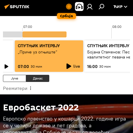
ЋИР
Србија
07:00
08:00
СПУТЊИК ИНТЕРВЈУ
СПУТЊИК ИНТЕРВЈУ
„Приче уз огњиште“
Бојана Стаменов: Песм
квалитетног певача не
дуго да живи
live
07:00
16:00
30 мин
30 мин
Јуче
Данас
Реемитери
Евробаскет 2022
Европско првенство у кошарци 2022. године игра
се у четири државе и пет градова, а
репрезентација Србије је један од водећих