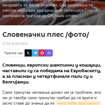
кандидата за висок пласман. Сва дешавања са
смотре најбољих кошаркашких селекција Старог
континента пратите уз Спутњик спорт.
Словеначки плес /фото/
21:54 10.09.2022
Пратите нас
Словенци, европски шампиони у кошарци,
наставили су са победама на Евробаскету,
а за пласман у четвртфинале пали су и
Белгијанци.
Само тренутак непажње донео им је проблем, али
им је такође само тренутак требао да се врате и
јасно ставе до знања да их
нико неће зауставити.