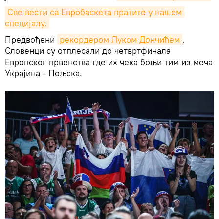
Све вести са Евробаскета пратите у нашем 
специјалу.
Предвођени
рекордером Луком Дончићем
,
Словенци су отплесали до четвртфинала
Европског првенства где их чека бољи тим из меча
Украјина - Пољска.