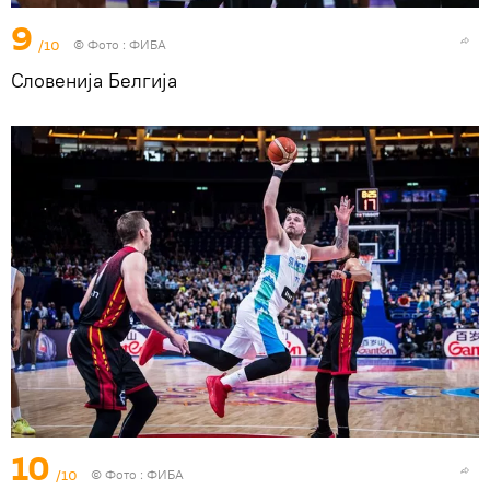
9
/10
© Фото : ФИБА
Словенија Белгија
10
/10
© Фото : ФИБА