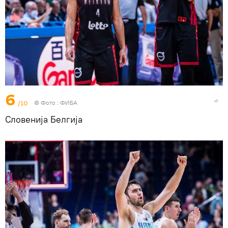
6
/10
© Фото : ФИБА
Словенија Белгија