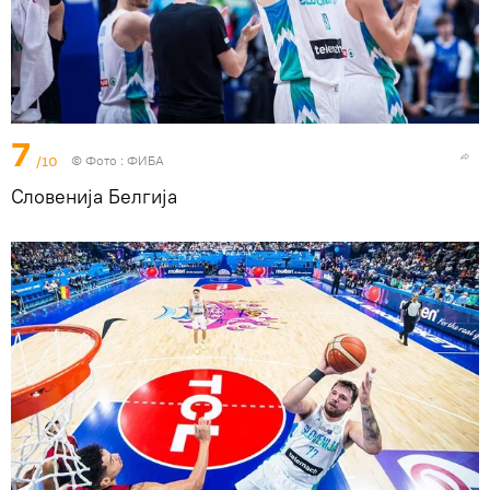
7
/10
© Фото : ФИБА
Словенија Белгија