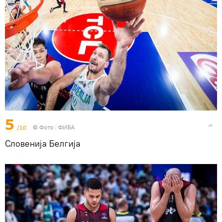
5
/10
© Фото : ФИБА
Словенија Белгија