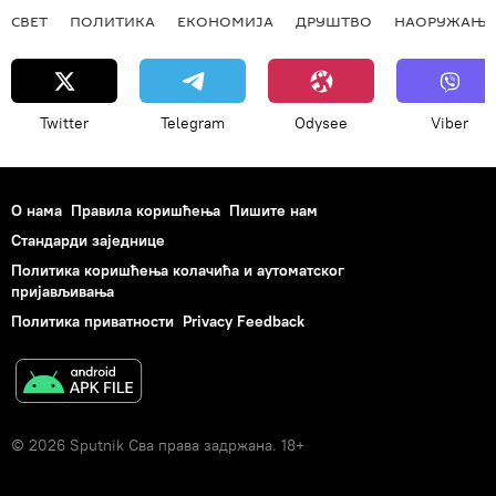
СВЕТ
ПОЛИТИКА
ЕКОНОМИЈА
ДРУШТВО
НАОРУЖАЊЕ
Twitter
Telegram
Odysee
Viber
О нама
Правила коришћења
Пишите нам
Стандарди заједнице
Политика коришћења колачића и аутоматског
пријављивања
Политика приватности
Privacy Feedback
© 2026 Sputnik Сва права задржана. 18+