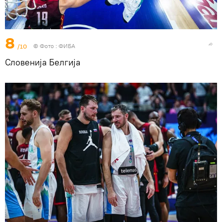
8
/10
© Фото : ФИБА
Словенија Белгија