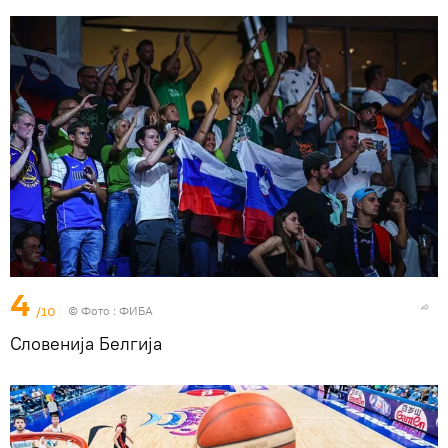
4
/10
© Фото : ФИБА
Словенија Белгија