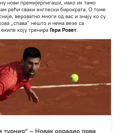
ану нови премијерлигаши, иако их тамо
вам рећи сваки енглески бирократа. О томе
није, вероватно многи од вас и знају ко су
ова „слава“ нешто и нема везе са
 екипе коју тренира
Гери Ровет
.
и турнир“ – Новак одрадио први