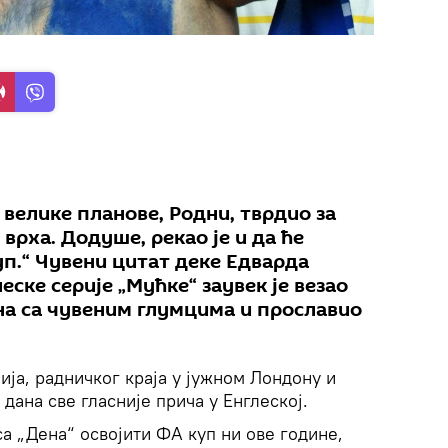
о велике планове, Родни, тврдио за
 врха. Додуше, рекао је и да ће
п.“ Чувени цитат деке Едварда
еске серије „Мућке“ заувек је везао
на са чувеним глумцима и прославио
ја, радничког краја у јужном Лондону и
дана све гласније прича у Енглеској.
са „Дена“ освојити ФА куп ни ове године,