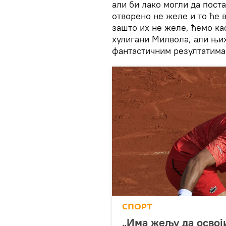
али би лако могли да пост
отворено не желе и то ће 
зашто их не желе, ћемо кас
хулигани Милвола, али њих
фантастичним резултатима
СПОРТ
„Има жељу да освој