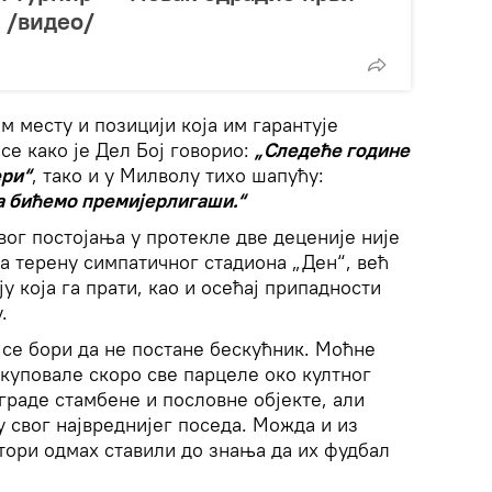
 /видео/
м месту и позицији која им гарантује
се како је Дел Бој говорио:
„Следеће године
ери“
, тако и у Милволу тихо шапућу:
а бићемо премијерлигаши.“
ог постојања у протекле две деценије није
а терену симпатичног стадиона „Ден“, већ
ју која га прати, као и осећај припадности
.
се бори да не постане бескућник. Моћне
куповале скоро све парцеле око култног
граде стамбене и пословне објекте, али
у свог највреднијег поседа. Можда и из
тори одмах ставили до знања да их фудбал