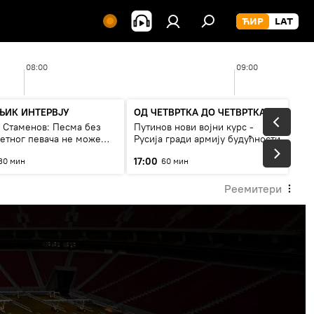
08:00
09:00
ЊИК ИНТЕРВЈУ
ОД ЧЕТВРТКА ДО ЧЕТВРТКА
а Стаменов: Песма без
Путинов нови војни курс -
тетног певача не може
Русија гради армију будућности
а живи
17:00
30 мин
60 мин
Реемитери