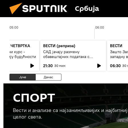
Србија
05:00
06:00
А ДО ЧЕТВРТКА
ВЕСТИ (реприза)
ВЕСТИ
 војни курс -
САД јачају размену
Зашто За
и армију будућности
обавештајних података с
западну в
Кијевом
21:30
06:30
30 мин
30 
Јуче
Данас
СПОРТ
Вести и анализе са најзанимљивијих и најбитни
целог света.