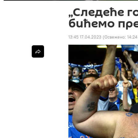
„Следеће г
бићемо пр
13:45 17.04.2023
(Освежено:
14:24