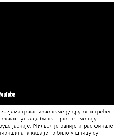
енијама гравитирао између другог и трећег
а сваки пут када би изборио промоцију
буде јасније, Милвол је раније играо финале
ионшипа, а када је то било у шпицу су