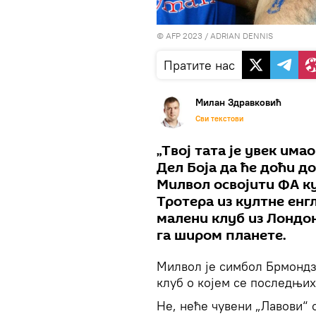
© AFP 2023 / ADRIAN DENNIS
Пратите нас
Милан Здравковић
Сви текстови
„Твој тата је увек има
Дел Боја да ће доћи до
Милвол освојити ФА ку
Тротера из култне енгл
малени клуб из Лондо
га широм планете.
Милвол је симбол Брмондзи
клуб о којем се последњих 
Не, неће чувени „Лавови“ 