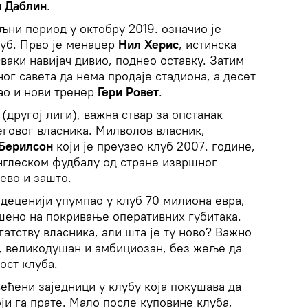
 Даблин
.
ни период у октобру 2019. означио је
луб. Прво је менаџер
Нил Херис
, истинска
ваки навијач дивио, поднео оставку. Затим
ог савета да нема продаје стадиона, а десет
гао и нови тренер
Гери Ровет
.
другој лиги), важна ствар за опстанак
говог власника. Милволов власник,
Берилсон
који је преузео клуб 2007. године,
нглеском фудбалу од стране извршног
 ево и зашто.
 деценији упумпао у клуб 70 милиона евра,
ошено на покривање оперативних губитака.
гатству власника, али шта је ту ново? Важно
, великодушан и амбициозан, без жеље да
ост клуба.
ећени заједници у клубу која покушава да
ји га прате. Мало после куповине клуба,