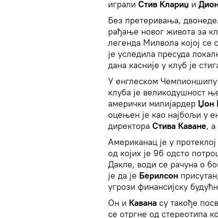
играли
Стив Клариџ
и
Дион
Без претеривања, двонедељ
рађање новог живота за к
легенда Милвола којој се с
је уследила пресуда локалн
дана касније у клуб је сти
У енглеском Чемпионшипу (
клуба је великодушност ње
амерички милијардер
Џон 
оцењен је као најбољи у е
директора
Стива Каване
, а
Американац је у протеклој
од којих је 96 одсто потр
Дакле, води се рачуна о бо
је да је
Берилсон
присутан
угрози финансијску будућн
Он и
Кавана
су такође посв
се отргне од стереотипа ко