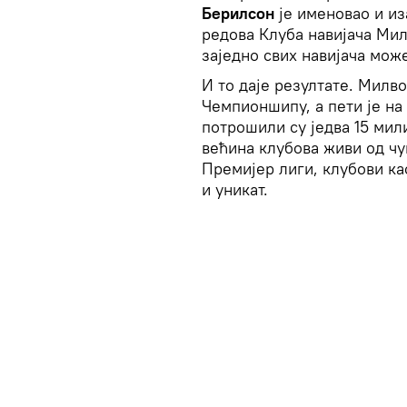
Берилсон
је именовао и из
редова Клуба навијача Мил
заједно свих навијача мож
И то даје резултате. Милво
Чемпионшипу, а пети је на
потрошили су једва 15 мили
већина клубова живи од чу
Премијер лиги, клубови ка
и уникат.