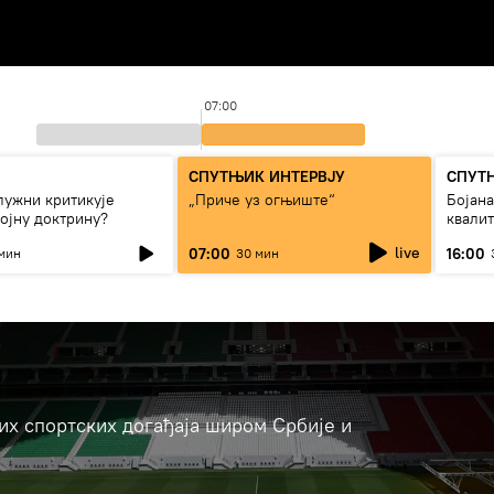
07:00
СПУТЊИК ИНТЕРВЈУ
СПУТ
лужни критикује
„Приче уз огњиште“
Бојан
ојну доктрину?
квали
дуго д
live
07:00
16:00
мин
30 мин
јих спортских догађаја широм Србије и