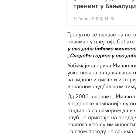
тренинг у Бањалуци
17 Април 2023, 14:23
Тренутно се налазе на пето
пласман у плеј-оф. Сећате 
у ово доба бићемо милион
„Следеће године у ово доб
Уобичајена прича Милволов
уско везана за дешавања н
за зидове и цигле и истори
локалном фудбалском тиму
Од 2006. наовамо, Милвол 
лондонске компаније су по
стадиона са намером да из
клуб не пристаје на продај
разлога што су им инвести
на свом поседу не занима.