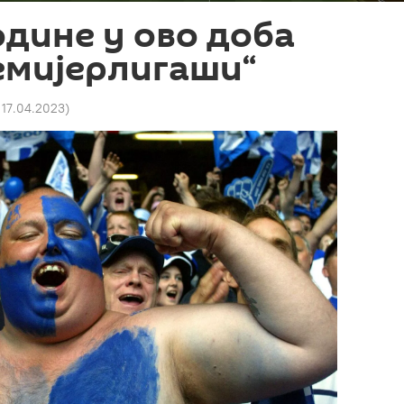
одине у ово доба
емијерлигаши“
 17.04.2023
)