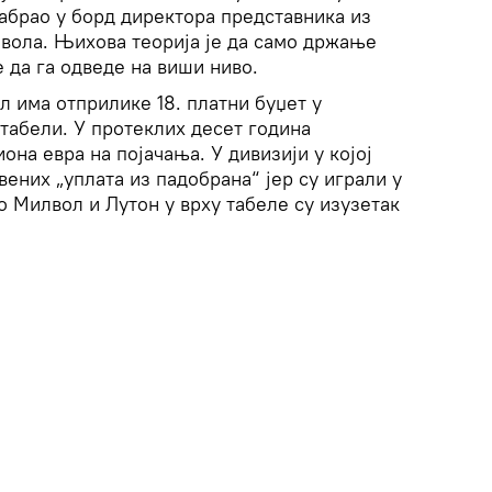
абрао у борд директора представника из
вола. Њихова теорија је да само држање
е да га одведе на виши ниво.
л има отприлике 18. платни буџет у
 табели. У протеклих десет година
она евра на појачања. У дивизији у којој
вених „уплата из падобрана“ јер су играли у
о Милвол и Лутон у врху табеле су изузетак