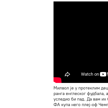
Милвол је у протеклим дец
ранга енглеског фудбала, 
уследио би пад. Да вам их 
ФА купа него плеј-оф Чемп