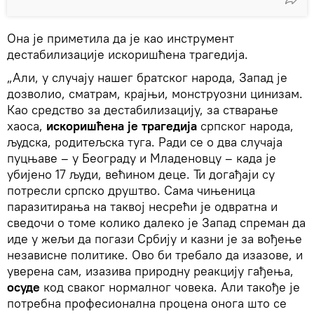
Она је приметила да је као инструмент
дестабилизације искоришћена трагедија.
„Али, у случају нашег братског народа, Запад је
дозволио, сматрам, крајњи, монструозни цинизам.
Као средство за дестабилизацију, за стварање
хаоса,
искоришћена је трагедија
српског народа,
људска, родитељска туга. Ради се о два случаја
пуцњаве – у Београду и Младеновцу – када је
убијено 17 људи, већином деце. Ти догађаји су
потресли српско друштво. Сама чињеница
паразитирања на таквој несрећи је одвратна и
сведочи о томе колико далеко је Запад спреман да
иде у жељи да погази Србију и казни је за вођење
независне политике. Ово би требало да изазове, и
уверена сам, изазива природну реакцију гађења,
осуде
код сваког нормалног човека. Али такође је
потребна професионална процена онога што се