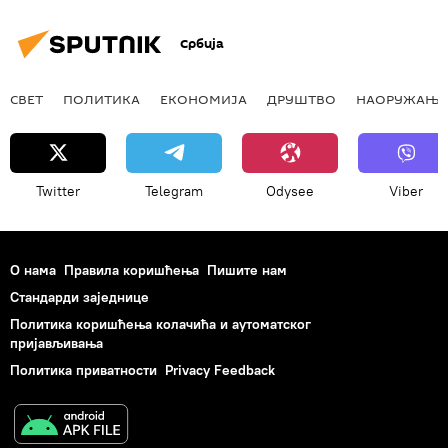
Србија
СВЕТ
ПОЛИТИКА
ЕКОНОМИЈА
ДРУШТВО
НАОРУЖАЊЕ
Twitter
Telegram
Odysee
Viber
О нама
Правила коришћења
Пишите нам
Стандарди заједнице
Политика коришћења колачића и аутоматског
пријављивања
Политика приватности
Privacy Feedback