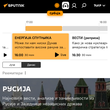
ЋИР
Србија
17:00
18:00
ЕНЕРГИЈА СПУТЊИКА
ВЕСТИ (реприза)
Може ли нам ниски Дунав
Како је нова нуклеарна
зала
испоставити високе рачуне за
америчка стратегија по
струју, или рестрикције
страх од Русије?
live
16:00
16:30
30 мин
30 мин
Јуче
Данас
Реемитери
РУСИЈА
Најновије вести, анализе и занимљивости из
Русије и Заједнице независних држава