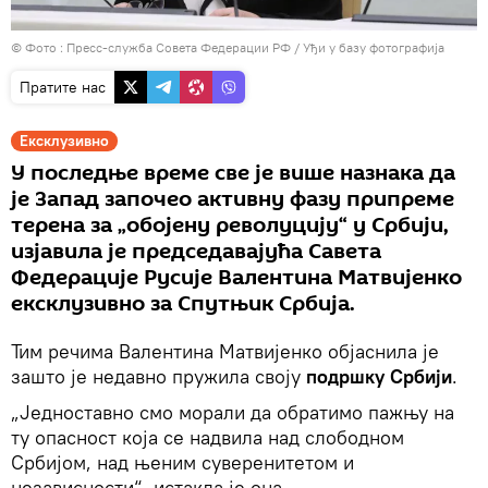
© Фото : Пресс-служба Совета Федерации РФ
/
Уђи у базу фотографија
Пратите нас
Ексклузивно
У последње време све је више назнака да
је Запад започео активну фазу припреме
терена за „обојену револуцију“ у Србији,
изјавила је председавајућа Савета
Федерације Русије Валентина Матвијенко
ексклузивно за Спутњик Србија.
Тим речима Валентина Матвијенко објаснила је
зашто је недавно пружила своју
подршку Србији
.
„Једноставно смо морали да обратимо пажњу на
ту опасност која се надвила над слободном
Србијом, над њеним суверенитетом и
независности“, истакла је она.