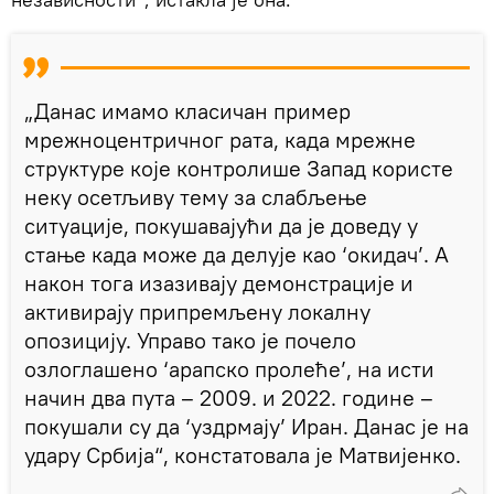
„Данас имамо класичан пример
мрежноцентричног рата, када мрежне
структуре које контролише Запад користе
неку осетљиву тему за слабљење
ситуације, покушавајући да је доведу у
стање када може да делује као ‘окидач’. А
након тога изазивају демонстрације и
активирају припремљену локалну
опозицију. Управо тако је почело
озлоглашено ‘арапско пролеће’, на исти
начин два пута – 2009. и 2022. године –
покушали су да ‘уздрмају’ Иран. Данас је на
удару Србија“, констатовала је Матвијенко.