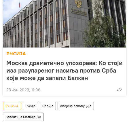
РУСИЈА
Москва драматично упозорава: Ко стоји
иза разулареног насиља против Срба
које може да запали Балкан
23 Јун 2023, 11:06
РУСИЈА
Русија
Србија
обојена револуција
Валентина Матвијенко