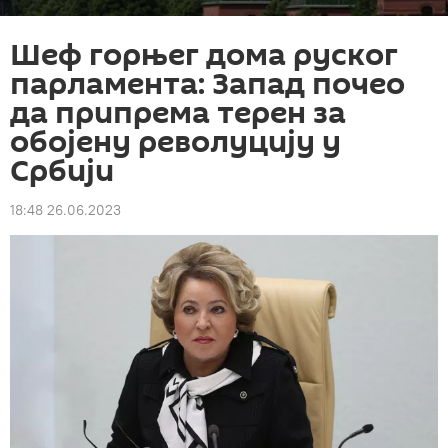
Шеф горњег дома руског
парламента: Запад почео
да припрема терен за
обојену револуцију у
Србији
18:48 26.06.2023