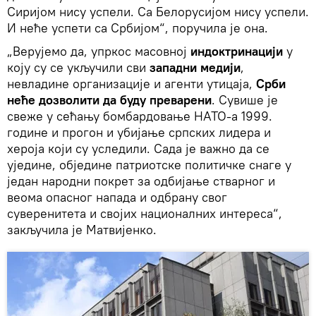
Сиријом нису успели. Са Белорусијом нису успели.
И неће успети са Србијом“, поручила је она.
„Верујемо да, упркос масовној
индоктринацији
у
коју су се укључили сви
западни медији
,
невладине организације и агенти утицаја,
Срби
неће дозволити да буду преварени
. Сувише је
свеже у сећању бомбардовање НАТО-а 1999.
године и прогон и убијање српских лидера и
хероја који су уследили. Сада је важно да се
уједине, обједине патриотске политичке снаге у
један народни покрет за одбијање стварног и
веома опасног напада и одбрану свог
суверенитета и својих националних интереса“,
закључила је Матвијенко.