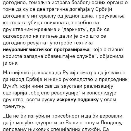
догодило, темељна истрага безбедносних органа о
томе да су се два трагична догађаја у Србији
догодила у интервалу од једног дана, проучавања
контаката убица-психопата, посебно на
друштвеним мрежама и ‘даркнету’, да би се
одговорило на питање да ли је оно што се
догодило резултат употребе техника
неуролингвистичког програмирања
, које активно
користе западне обавештајне службе“, објаснила
је она.
Матвијенко је казала да Русија сматра да је важно
да народ Србије и њено руководство и председник
Вучић, који чини све да заустави реализацију
сценарија „обојене револуције“ и консолидује
друштво, осети руску
искрену подршку
у овом
тренутку.
„Да не би изгубили присебност и да би веровали
да је могуће одупрети се Вашингтону и Лондону,
деловању њихових специјалних служби. Са