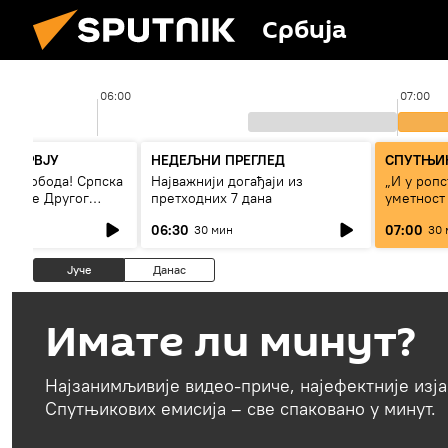
Србија
06:00
07:00
НТЕРВЈУ
НЕДЕЉНИ ПРЕГЛЕД
СПУТЊИК
 – слобода! Српска
Најважнији догађаји из
„И у ропс
 време Другог
претходних 7 дана
уметност
а“
светског 
06:30
07:00
30 мин
30 
Јуче
Данас
Имате ли минут?
Најзанимљивије видео-приче, најефектније изја
Спутњикових емисија – све спаковано у минут.