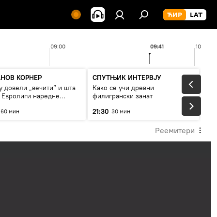
09:00
09:41
10:00
НОВ КОРНЕР
СПУТЊИК ИНТЕРВЈУ
у довели „вечити“ и шта
Како се учи древни
у Евролиги наредне
филигрански занат
е
21:30
60 мин
30 мин
Реемитери