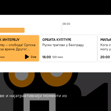
08:00
 ИНТЕРВЈУ
ОРБИТА КУЛТУРЕ
МИЉА
тву – слобода! Српска
Руски трагови у Београду
Кога с
 за време Другог
могу 
рата“
сезон
live
16:00
20:00
мин
120 мин
ве и најатрактивнији моменти из