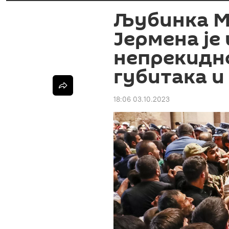
Љубинка М
Јермена је
непрекидн
губитака и
18:06 03.10.2023