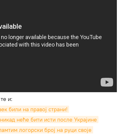
те и:
век били на правој страни!
никад неће бити исти после Украјине
амтим логорски број на руци своје 