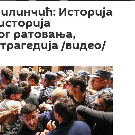
илинчић: Историја
 историја
ог ратовања,
 трагедија /видео/