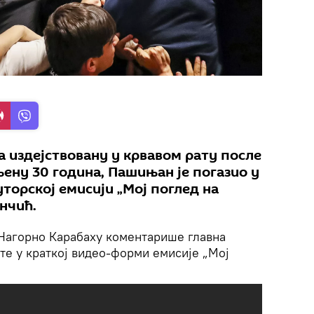
 издејствовану у крвавом рату после
њену 30 година, Пашињан је погазио у
уторској емисији „Мој поглед на
нчић.
 Нагорно Карабаху коментарише главна
те у краткој видео-форми емисије „Мој