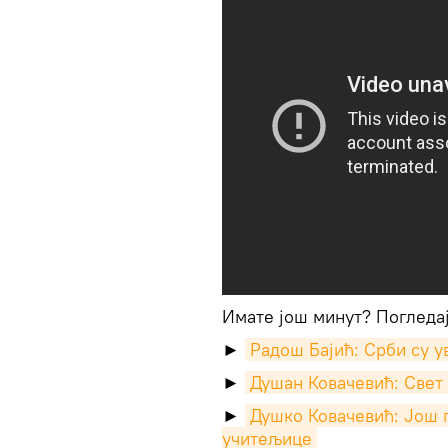
Имате још минут? Погледај
►
Радош Бајић: Срби су у
►
Душан Ковачевић: Свет 
►
Душко Ковачевић: Још п
учитељице