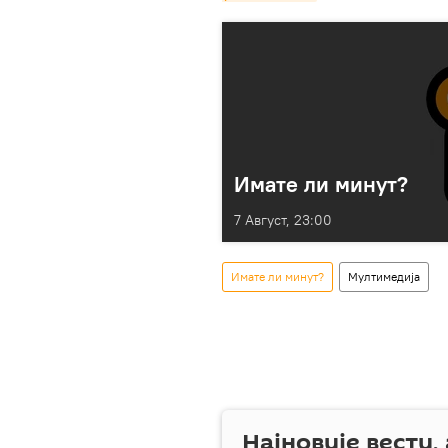
Имате ли минут?
7 Август, 23:00
Имате ли минут?
Мултимедија
Најновије вести,