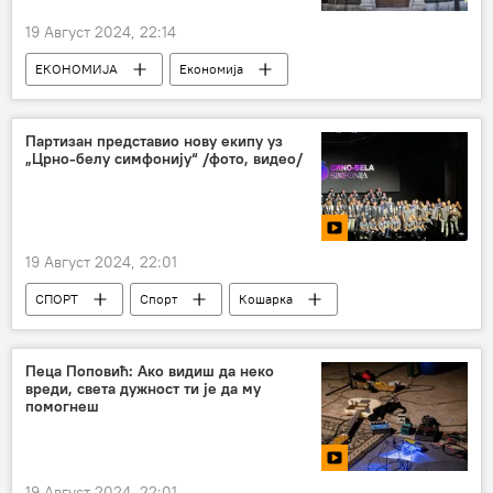
19 Август 2024, 22:14
ЕКОНОМИЈА
Економија
Србија – економија
Партизан представио нову екипу уз
„Црно-белу симфонију“ /фото, видео/
19 Август 2024, 22:01
СПОРТ
Спорт
Кошарка
КК Партизан
Пеца Поповић: Ако видиш да неко
вреди, света дужност ти је да му
помогнеш
19 Август 2024, 22:01