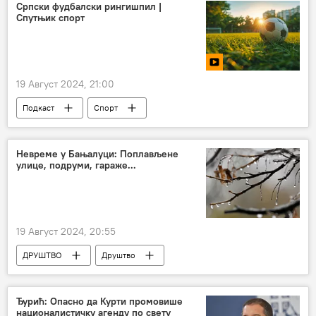
Српски фудбалски рингишпил |
Спутњик спорт
19 Август 2024, 21:00
Подкаст
Спорт
Емисија „Спутњик спорт“
Невреме у Бањалуци: Поплављене
улице, подруми, гараже...
19 Август 2024, 20:55
ДРУШТВО
Друштво
Регион – друштво
Регион
Ђурић: Опасно да Курти промовише
националистичку агенду по свету