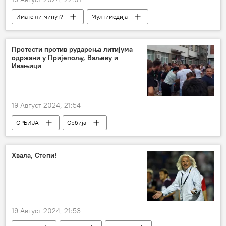
Имате ли минут?
Мултимедија
Протести против рударења литијума
одржани у Пријепољу, Ваљеву и
Ивањици
19 Август 2024, 21:54
СРБИЈА
Србија
Србија – економија
Хвала, Степи!
19 Август 2024, 21:53