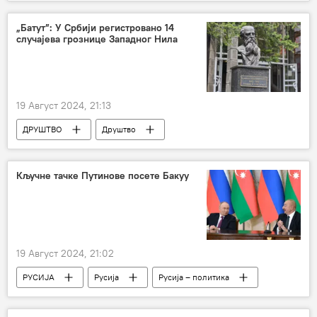
Александар Лукашенко
Украјина
Владимир Зеленски
„Батут”: У Србији регистровано 14
случајева грознице Западног Нила
19 Август 2024, 21:13
ДРУШТВО
Друштво
Србија – друштво
Кључне тачке Путинове посете Бакуу
19 Август 2024, 21:02
РУСИЈА
Русија
Русија – политика
Владимир Путин
Илхам Алијев