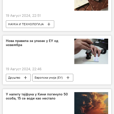
19 Август 2024, 22:51
НАУКА И ТЕХНОЛОГИЈА
Наука и технологија
чоколада
Нова правила за улазак у ЕУ од
новембрa
19 Август 2024, 22:46
Друштво
Европска унија (ЕУ)
пасош
путовање
граница
Србија – друштво
СВЕТ
Свет
У налету тајфуна у Кини погинуло 50
особа, 15 се води као нестало