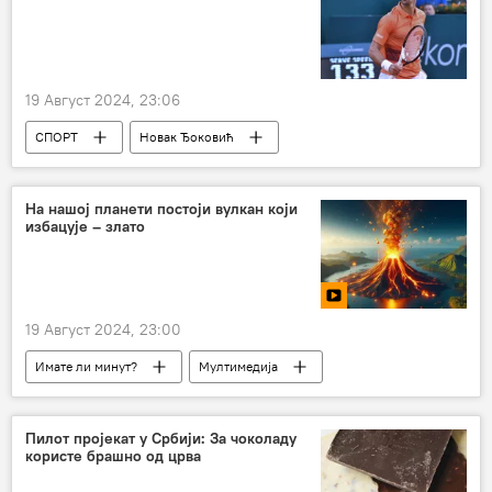
19 Август 2024, 23:06
СПОРТ
Новак Ђоковић
Рафаел Надал
Спорт
Тенис
На нашој планети постоји вулкан који
избацује – злато
19 Август 2024, 23:00
Имате ли минут?
Мултимедија
Пилот пројекат у Србији: За чоколаду
користе брашно од црва