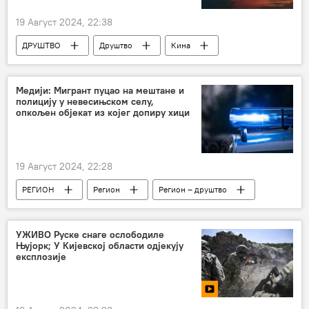
19 Август 2024, 22:38
ДРУШТВО
Друштво
Кина
тајфун
Медији: Мигрант пуцао на мештане и
полицију у невесињском селу,
опкољен објекат из којег допиру хици
19 Август 2024, 22:28
РЕГИОН
Регион
Регион – друштво
Хроника
Босна и Херцеговина (БиХ)
УЖИВО Руске снаге ослободиле
Њујорк; У Кијевској области одјекују
експлозије