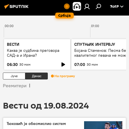
ЋИР
Србија
00:00
01:00
ВЕСТИ
СПУТЊИК ИНТЕРВЈУ
Каква је судбина преговора
Бојана Стаменов: Песма без
САД-а и Ирана?
квалитетног певача не може
дуго да живи
06:30
07:00
30 мин
30 мин
Јуче
Данас
На програму
Реемитери
Вести од 19.08.2024
Ђоковић је обесмислио систем