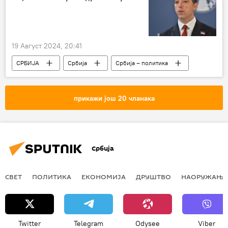
19 Август 2024, 20:41
СРБИЈА
Србија
Србија – политика
Аљбин Курти
Марко Ђурић
САД
Демократска странка
Камала Харис
прикажи још 20 чланака
Србија
СВЕТ
ПОЛИТИКА
ЕКОНОМИЈА
ДРУШТВО
НАОРУЖАЊЕ
Twitter
Telegram
Odysee
Viber