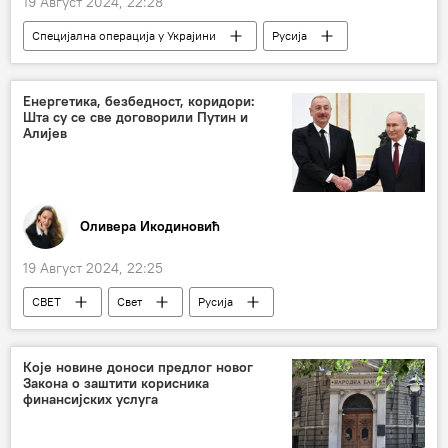
19 Август 2024, 22:28
Специјална операција у Украјини
Русија
Русија – политика
Енергетика, безбедност, коридори:
Шта су се све договорили Путин и
Алијев
Оливера Икодиновић
19 Август 2024, 22:25
СВЕТ
Свет
Русија
Русија – политика
Азербејџан
Анализе и мишљења
Владимир Путин
Које новине доноси предлог новог
Закона о заштити корисника
Гас
нафта
Енергетика
финансијских услуга
Кавказ