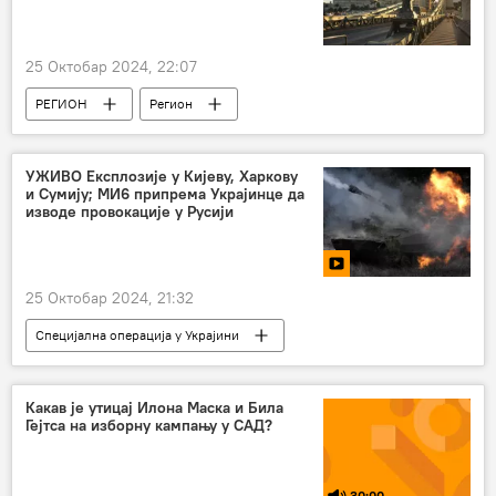
25 Октобар 2024, 22:07
РЕГИОН
Регион
Регион – политика
Мађарска
Хрватска
Украјина
Петер Сијарто
УЖИВО Експлозије у Кијеву, Харкову
и Сумију; МИ6 припрема Украјинце да
изводе провокације у Русији
25 Октобар 2024, 21:32
Специјална операција у Украјини
Специјална војна операција у Украјини – вести
Русија
Донбас
Какав је утицај Илона Маска и Била
Гејтса на изборну кампању у САД?
30:00