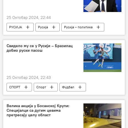
25 Октобар 2024, 22:44
РУСИЈА
Русија
Русија – политика
Мађарска
САД
Петер Сијарто
Свидело му се у Русији – Бразилац
добио руски пасош
25 Октобар 2024, 22:43
СПОРТ
Спорт
Фудбал
Велика акција у Босанској Крупи:
Специјалци са дугим цевима
претресају целу област