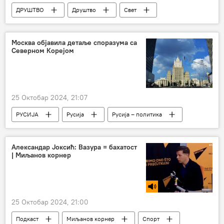
ДРУШТВО
Друштво
Свет
САД
Алек Болдвин
суђење
Москва објавила детаље споразума са
Северном Корејом
25 Октобар 2024, 21:07
РУСИЈА
Русија
Русија – политика
Северна Кореја
Александар Јоксић: Вазура = бахатост
| Миљанов корнер
25 Октобар 2024, 21:00
Подкаст
Миљанов корнер
Спорт