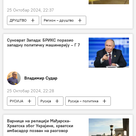
25 Октобар 2024, 22:37
ДРУШТВО
Регион – друштво
Босна и Херцеговина (БиХ)
полиција
терористички напад
Друштво
Суноврат Запада: БРИКС поразио
западну политичку машинерију – Г 7
Владимир Судар
25 Октобар 2024, 22:28
РУСИЈА
Русија
Русија – политика
Самит БРИКС-а у Казању
БРИКС
Анализе и мишљења
Варнице на релацији Мађарска-
Хрватска због Украјине, хрватски
амбасадор позван на разговор