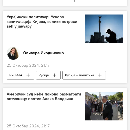
Специјална војна операција у Украјини – вести
Украјина
Пентагон
Украјински политичар: Ускоро
капитулација Кијева, велики потреси
већ у јануару
Оливера Икодиновић
25 Октобар 2024, 21:17
РУСИЈА
Русија
Русија – политика
Специјална војна операција у Украјини – вести
Украјина
преговори
Амерички суд неће поново разматрати
оптужницу против Алека Болдвина
Анализе и мишљења
Турска
сукоб
Владимир Путин
Владимир Зеленски
25 Октобар 2024, 21:17