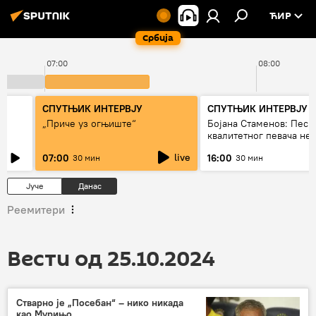
ЋИР
Србија
07:00
08:00
СПУТЊИК ИНТЕРВЈУ
СПУТЊИК ИНТЕРВЈУ
„Приче уз огњиште“
Бојана Стаменов: Песм
квалитетног певача не
дуго да живи
live
07:00
16:00
30 мин
30 мин
Јуче
Данас
Реемитери
Вести од 25.10.2024
Стварно је „Посебан“ – нико никада
као Мурињо