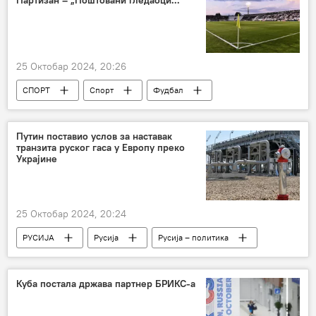
25 Октобар 2024, 20:26
СПОРТ
Спорт
Фудбал
ФК Партизан
Путин поставио услов за наставак
транзита руског гаса у Европу преко
Украјине
25 Октобар 2024, 20:24
РУСИЈА
Русија
Русија – политика
руски гас
Украјина
Владимир Путин
Куба постала држава партнер БРИКС-а