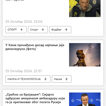
25 Октобар 2024, 23:00
СПОРТ
Спорт
Фудбал
Жозе Мурињо
У Кини пронађено досад најмање јаје
диносауруса /фото/
25 Октобар 2024, 22:57
НАУКА И ТЕХНОЛОГИЈА
Наука
палеонтологија
диносауруси
јаје
Кина
„Срећно са бројањем“: Сијарто
одбрусио америчком амбасадору који
га је критиковао због посета Русији