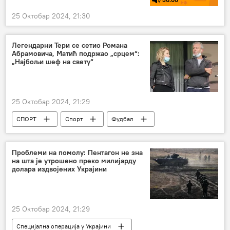
25 Октобар 2024, 21:30
Легендарни Тери се сетио Романа
Абрамовича, Матић подржао „срцем“:
„Најбољи шеф на свету“
25 Октобар 2024, 21:29
СПОРТ
Спорт
Фудбал
Проблеми на помолу: Пентагон не зна
на шта је утрошено преко милијарду
долара издвојених Украјини
25 Октобар 2024, 21:29
Специјална операција у Украјини