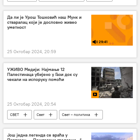
Да ли је Урош Тошковић наш Мунк и
стваралац који је дословно живео
уметност
29:41
25 Октобар 2024, 20:59
УЖИВО Медији: Најмање 12
Палестинаца убијено у Гази док су
чекали на испоруку помоћи
25 Октобар 2024, 20:54
СВЕТ
Свет
Свет – политика
израелско-палестински сукоб
Израел
Још једна легенда се враћа у
Партизан – „Поштовани гледаоци...“