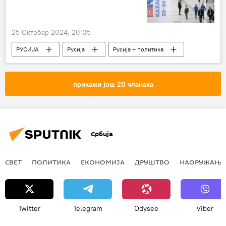
25 Октобар 2024, 20:05
РУСИЈА
Русија
Русија – политика
Самит БРИКС-а у Казању
Куба
прикажи још 20 чланака
Србија
СВЕТ
ПОЛИТИКА
ЕКОНОМИЈА
ДРУШТВО
НАОРУЖАЊЕ
Twitter
Telegram
Odysee
Viber