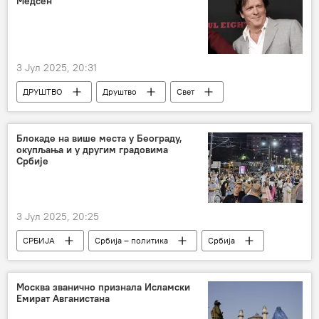
Медсен
3 Јул 2025, 20:31
ДРУШТВО
Друштво
Свет
Хроника
САД
Холивуд
глумац
Блокаде на више места у Београду,
окупљања и у другим градовима
Србије
3 Јул 2025, 20:25
СРБИЈА
Србија – политика
Србија
протест
Москва званично признала Исламски
Емират Авганистана