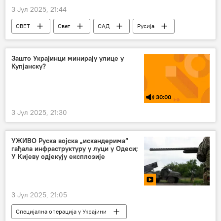
3 Јул 2025, 21:44
СВЕТ
Свет
САД
Русија
санкције
антируске санкције
санкције Русији
Зашто Украјинци минирају улице у
Купјанску?
30:00
3 Јул 2025, 21:30
УЖИВО Руска војска „искандерима“
гађала инфраструктуру у луци у Одеси;
У Кијеву одјекују експлозије
3 Јул 2025, 21:05
Специјална операција у Украјини