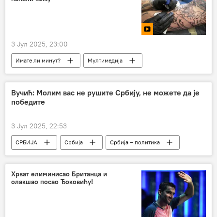
3 Јул 2025, 23:00
Имате ли минут?
Мултимедија
Вучић: Молим вас не рушите Србију, не можете да је
победите
3 Јул 2025, 22:53
СРБИЈА
Србија
Србија – политика
Александар Вучић
Хрват елиминисао Британца и
олакшао посао Ђоковићу!