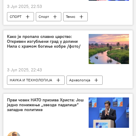
3 Јул 2025, 22:53
СПОРТ
Спорт
Тенис
Марин Чилић
Вимблдон
Како је пропало славно царство:
Откривен изгубљени град у долини
Нила с храмом богиње кобре /фото/
3 Јул 2025, 22:43
НАУКА И ТЕХНОЛОГИЈА
Археологија
Први човек НАТО призива Христа: Још
једно понижење „звезде падалице“
западне политике