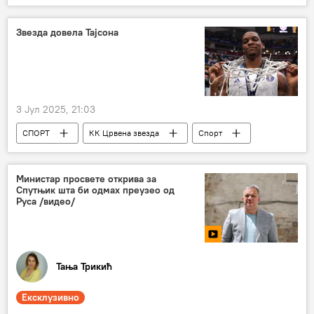
Специјална војна операција у Украјини – вести
Русија
Донбас
Звезда довела Тајсона
3 Јул 2025, 21:03
СПОРТ
КК Црвена звезда
Спорт
Кошарка
Министар просвете открива за
Спутњик шта би одмах преузео од
Руса /видео/
Тања Трикић
Ексклузивно