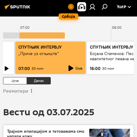
ЋИР
Србија
07:00
08:00
СПУТЊИК ИНТЕРВЈУ
СПУТЊИК ИНТЕРВЈУ
„Приче уз огњиште“
Бојана Стаменов: Песм
квалитетног певача не
дуго да живи
live
07:00
16:00
30 мин
30 мин
Јуче
Данас
Реемитери
Вести од 03.07.2025
Трајном епилацијом и тетоважама смо
напали кожу