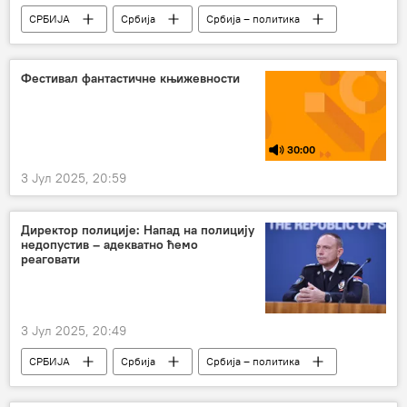
СРБИЈА
Србија
Србија – политика
Дејан Вук Станковић
просвета
Универзитет
Фестивал фантастичне књижевности
30:00
3 Јул 2025, 20:59
Директор полиције: Напад на полицију
недопустив – адекватно ћемо
реаговати
3 Јул 2025, 20:49
СРБИЈА
Србија
Србија – политика
МУП