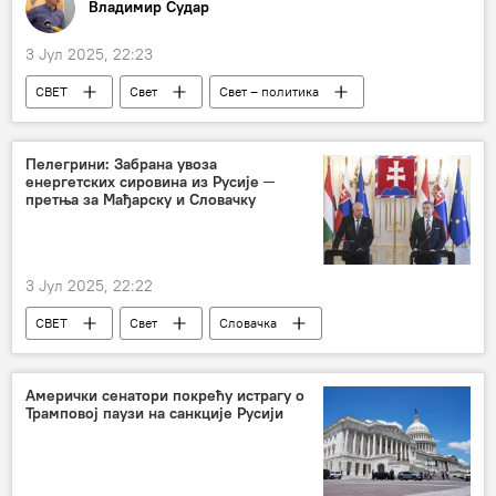
Владимир Судар
3 Јул 2025, 22:23
СВЕТ
Свет
Свет – политика
Марк Руте
НАТО
Русија
Исус Христ
Сергеј Лавров
Пелегрини: Забрана увоза
енергетских сировина из Русије ─
Анализе и мишљења
претња за Мађарску и Словачку
3 Јул 2025, 22:22
СВЕТ
Свет
Словачка
Мађарска
енергенти
Петер Пелегрини
Свет – економија
Амерички сенатори покрећу истрагу о
Трамповој паузи на санкције Русији