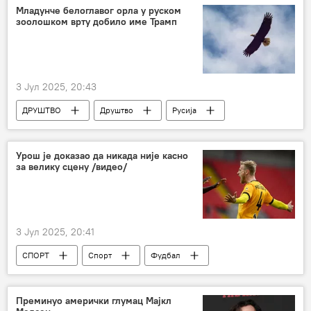
Младунче белоглавог орла у руском
зоолошком врту добило име Трамп
3 Јул 2025, 20:43
ДРУШТВО
Друштво
Русија
Доналд Трамп
орао
Урош је доказао да никада није касно
за велику сцену /видео/
3 Јул 2025, 20:41
СПОРТ
Спорт
Фудбал
Преминуо амерички глумац Мајкл