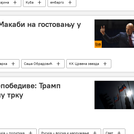
ајина
Куба
ембарго
Макаби на гостовању у
арка
Саша Обрадовић
КК Црвена звезда
победиве: Трамп
у трку
ија – политика
Русија – војска и наоружање
Свет