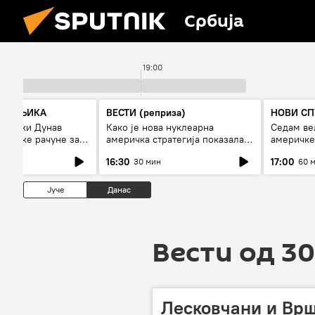
Србија
19:00
СПУТЊИКА
ВЕСТИ (реприза)
НОВИ СП
 ниски Дунав
Како је нова нуклеарна
Седам ве
 високе рачуне за
америчка стратегија показала
америчке
рестрикције
страх од Русије?
16:30
17:00
30 мин
60 
Јуче
Данас
Вести од 30
Лесковчани и Врш