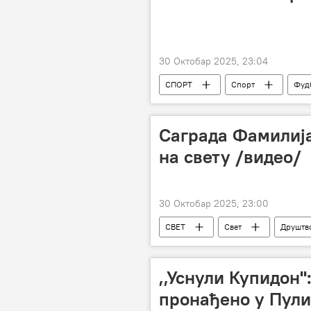
30 Октобар 2025, 23:04
СПОРТ
Спорт
Фуд
Саграда Фамилија
на свету /видео/
30 Октобар 2025, 23:00
СВЕТ
Свет
Друштв
,,Уснули Купидон''
пронађено у Пули