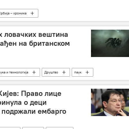
Србија – хроника
х ловачких вештина
нађен на британском
ука и технологија
Друштво
паук
Кијев: Право лице
ринула о деци
 подржали ембарго