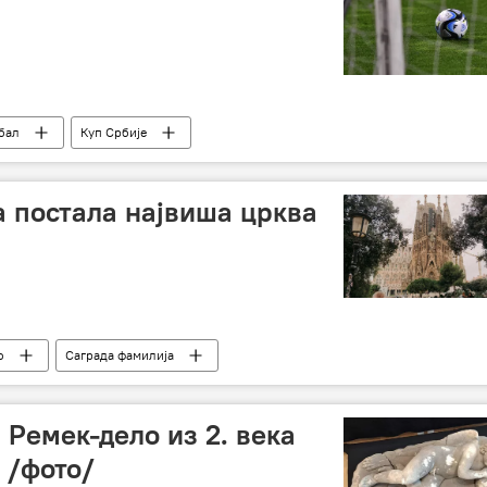
бал
Куп Србије
 постала највиша црква
о
Саграда фамилија
: Ремек-дело из 2. века
 /фото/