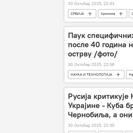
30 Октобар 2025, 22:43
СРБИЈА
Хроника
Паук специфични
после 40 година 
острву /фото/
30 Октобар 2025, 22:38
НАУКА И ТЕХНОЛОГИЈА
На
Русија критикује 
Украјине - Куба б
Чернобиља, а они
30 Октобар 2025, 22:30