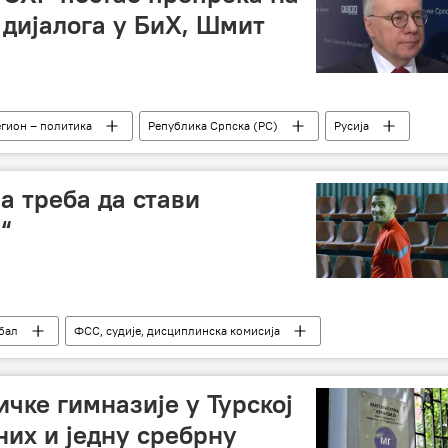
дијалога у БиХ, Шмит
егион – политика
Република Српска (РС)
Русија
на треба да стави
“
бал
ФСС, судије, дисциплинска комисија
чке гимназије у Турској
них и једну сребрну