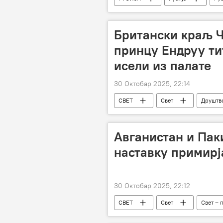
Свет – политика
Војска и н
Доналд Трамп
Анализе и м
Британски краљ Ч
принцу Ендруу ти
исели из палате
30 Октобар 2025, 22:14
СВЕТ
Свет
Друштв
Авганистан и Пак
наставку примирј
30 Октобар 2025, 22:12
СВЕТ
Свет
Свет – 