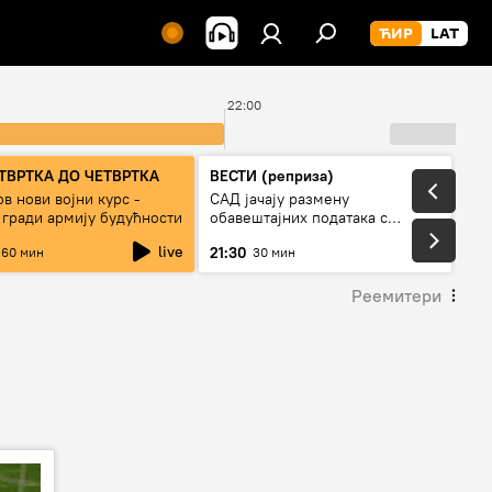
22:00
ТВРТКА ДО ЧЕТВРТКА
ВЕСТИ (реприза)
в нови војни курс -
САД јачају размену
 гради армију будућности
обавештајних података с
Кијевом
live
21:30
60 мин
30 мин
Реемитери