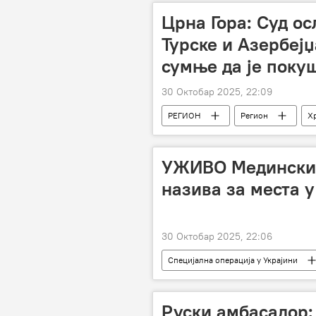
Црна Гора: Суд о
Турске и Азербеј
сумње да је поку
30 Октобар 2025, 22:09
РЕГИОН
Регион
Х
УЖИВО Медински 
назива за места у
30 Октобар 2025, 22:06
Специјална операција у Украјини
Русија – политика
Руски амбасадор: