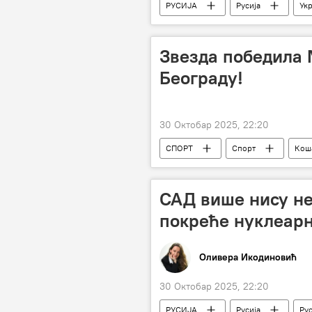
РУСИЈА
Русија
Укр
Звезда победила 
Београду!
30 Октобар 2025, 22:20
СПОРТ
Спорт
Кош
Макаби
Евролига (кошарка)
САД више нису не
покреће нуклеарн
Оливера Икодиновић
30 Октобар 2025, 22:20
РУСИЈА
Русија
Рус