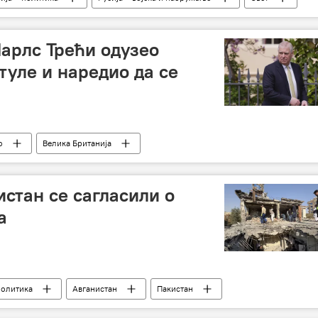
аоружање
нуклеарно оружје
нуклеарна тријада
ишљења
арлс Трећи одузео
туле и наредио да се
о
Велика Британија
истан се сагласили о
а
политика
Авганистан
Пакистан