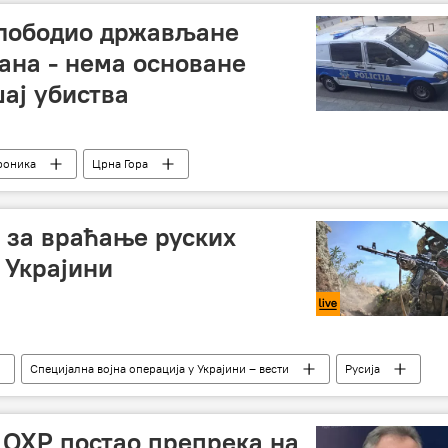
слободио држављане
џана - нема основане
шај убиства
роника
Црна Гора
за враћање руских
 Украјини
Специјална војна операција у Украјини – вести
Русија
 ОХР постао препрека на