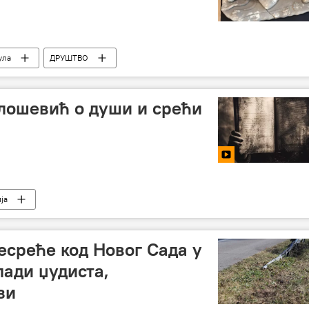
ула
ДРУШТВО
лошевић о души и срећи
ја
есреће код Новог Сада у
лади џудиста,
зи