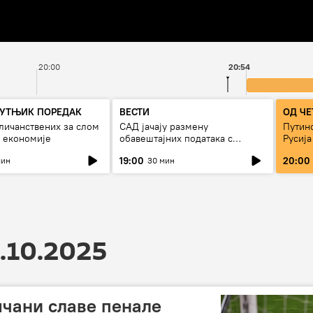
20:00
20:54
УТЊИК ПОРЕДАК
ВЕСТИ
ОД ЧЕ
личанствених за слом
САД јачају размену
Путино
 економије
обавештајних података с
Русија
Кијевом
19:00
20:00
мин
30 мин
.10.2025
чани славе пенале