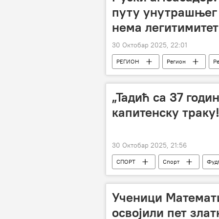
путу унутрашњег 
нема легитимитет
30 Октобар 2025, 22:01
РЕГИОН
Регион
Р
Кристијан Шмит
„Тадић са 37 годи
капитенску траку!
30 Октобар 2025, 21:56
СПОРТ
Спорт
Фуд
Ученици Математи
освојили пет злат