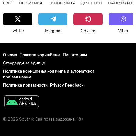
СВЕТ
ПОЛИТИКА
ЕКОНОМИЈА
ДРУШТВО
НАОРУЖАЊЕ
Twitter
Telegram
Odysee
Viber
О нама
Правила коришћења
Пишите нам
Стандарди заједнице
Политика коришћења колачића и аутоматског
пријављивања
Политика приватности
Privacy Feedback
© 2026 Sputnik Сва права задржана. 18+