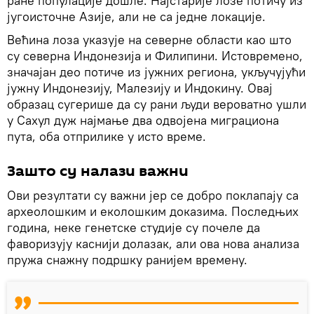
ране популације дошле. Најстарије лозе потичу из
југоисточне Азије, али не са једне локације.
Већина лоза указује на северне области као што
су северна Индонезија и Филипини. Истовремено,
значајан део потиче из јужних региона, укључујући
јужну Индонезију, Малезију и Индокину. Овај
образац сугерише да су рани људи вероватно ушли
у Сахул дуж најмање два одвојена миграциона
пута, оба отприлике у исто време.
Зашто су налази важни
Ови резултати су важни јер се добро поклапају са
археолошким и еколошким доказима. Последњих
година, неке генетске студије су почеле да
фаворизују каснији долазак, али ова нова анализа
пружа снажну подршку ранијем времену.