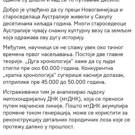
Добро је утврђено да су преци Новогвинејаца и
староседелаца Аустралије живели у Сахулу
десетинама хиљада година. Многи староседеоци
Аустралије чувају снажну културну везу са земљом
која одражава ову дугу историју.
Међутим, научници се не слажу увек око тачног
времена првог насељавања. Постоје две главне
теорије. „Дуга хронологија“ каже да су људи
стигли пре око 60.000 година. Конкурентна
„кратка хронологија“ сугерише каснији долазак,
отприлике пре 45.000 до 50.000 година.
Истраживачки тим је анализирао људску
митохондријалну ДНК (мтДНК), која се преноси
путем мајчинске линије. Пошто мтДНК акумулира
промене током генерација, може се користити за
реконструкцију детаљних породичних лоза које се
протежу далеко у прошлост.