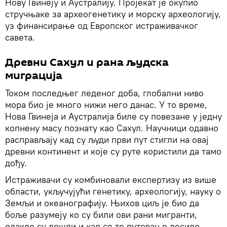
Нову Гвинеју и Аустралију. Пројекат је окупио
стручњаке за археогенетику и морску археологију,
уз финансирање од Европског истраживачког
савета.
Древни Сахул и рана људска
миграција
Током последњег леденог доба, глобални ниво
мора био је много нижи него данас. У то време,
Нова Гвинеја и Аустралија биле су повезане у једну
копнену масу познату као Сахул. Научници одавно
расправљају кад су људи први пут стигли на овај
древни континент и које су руте користили да тамо
дођу.
Истраживачи су комбиновали експертизу из више
области, укључујући генетику, археологију, науку о
Земљи и океанографију. Њихов циљ је био да
боље разумеју ко су били ови рани мигранти,
одакле су дошли и кад се то путовање десило.