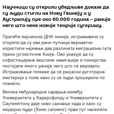
Научници су открили убедљиве доказе да
су људи стигли на Нову Гвинеју и у
Аустралију пре око 60.000 година – раније
него што неке новије теорије сугеришу.
Пратећи мајчинске ДНК линије, истраживачи су
открили да су ови рани путници вероватно
користили најмање два различита миграциона пута
преко југоисточне Азије. Ово указује да су
софистициране вештине навигације и поморства
постојале много раније него што се веровало.
Истраживање помаже да се разјасни дуготрајна
мистерија о томе како су се људи проширили по
планети.
Велика међународна сарадња између
Универзитета у Хадерсфилду и Универзитета у
Саутемптону даје ново сазнање када и како су
модерни људи (Хомо сапиенс) први пут населили