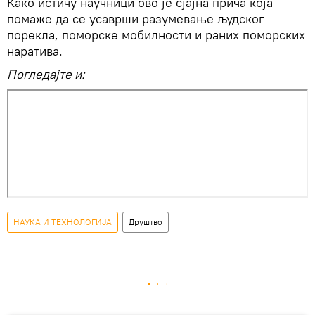
Како истичу научници ово је сјајна прича која
помаже да се усаврши разумевање људског
порекла, поморске мобилности и раних поморских
наратива.
Погледајте и:
НАУКА И ТЕХНОЛОГИЈА
Друштво