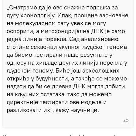
„Сматрамо да је ово снажна подршка за
дугу хронологију. Ипак, процене засноване
на молекуларном сату увек се могу
оспорити, а митохондријална ДНК је само
једна линија порекла. Сад анализирамо
стотине секвенци укупног људског генома
да бисмо тестирали наше резултате у
односу на хиљаде других линија порекла у
људском геному. Биће још археолошких
открића у будућности, а такође се можемо
надати да би се древна ДНК могла добити
из кључних остатака, тако да можемо
директније тестирати ове моделе и
разликовати их“, кажу научници.