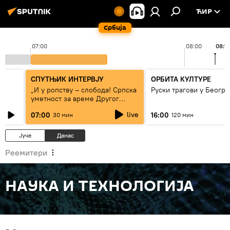
ЋИР
Србија
07:00
08:00
08:11
СПУТЊИК ИНТЕРВЈУ
ОРБИТА КУЛТУРЕ
„И у ропству – слобода! Српска
Руски трагови у Београ
уметност за време Другог
светског рата“
live
07:00
16:00
30 мин
120 мин
Јуче
Данас
Реемитери
НАУКА И ТЕХНОЛОГИЈА