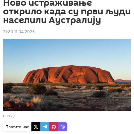
Ново истраживање
открило када су први људи
населили Аустралију
21:30 11.04.2026
CC0
/ /
Пратите нас