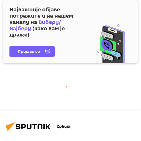
Најважније објаве
потражите и на нашем
каналу на
Виберу/
Вајберу
(како вам је
драже)
Пријави се
Србија