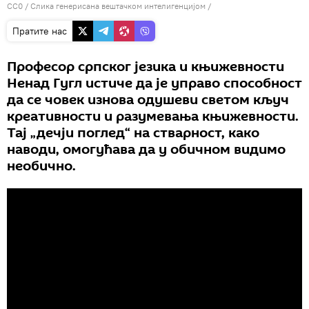
CC0
/ Слика генерисана вештачком интелигенцијом /
Пратите нас
Професор српског језика и књижевности
Ненад Гугл истиче да је управо способност
да се човек изнова одушеви светом кључ
креативности и разумевања књижевности.
Тај „дечји поглед“ на стварност, како
наводи, омогућава да у обичном видимо
необично.