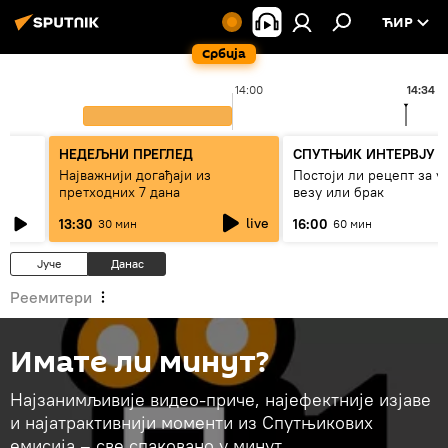
ЋИР
Србија
14:00
14:34
НЕДЕЉНИ ПРЕГЛЕД
СПУТЊИК ИНТЕРВЈУ
Најважнији догађаји из
Постоји ли рецепт за 
претходних 7 дана
везу или брак
live
13:30
16:00
30 мин
60 мин
Јуче
Данас
Реемитери
Имате ли минут?
Најзанимљивије видео-приче, најефектније изјаве
и најатрактивнији моменти из Спутњикових
емисија – све спаковано у минут.