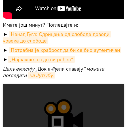
Имате још минут? Погледајте и:
►
Ненад Гугл: Одрицање од слободе доводи 
човека до слободе
►
Потребна је храброст да би се био аутентичан
►
„Најлакше је где си рођен“
Целу емисију „
Док анђели спавају
“ можете
погледати
на Јутјубу.