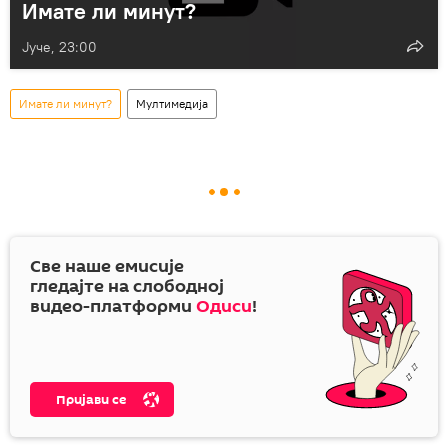
Имате ли минут?
Јуче, 23:00
Имате ли минут?
Мултимедија
Све наше емисије
гледајте на слободној
видео-платформи
Одиси
!
Пријави се