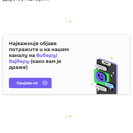
Најважније објаве
потражите и на нашем
каналу на
Виберу/
Вајберу
(како вам је
драже)
Пријави се