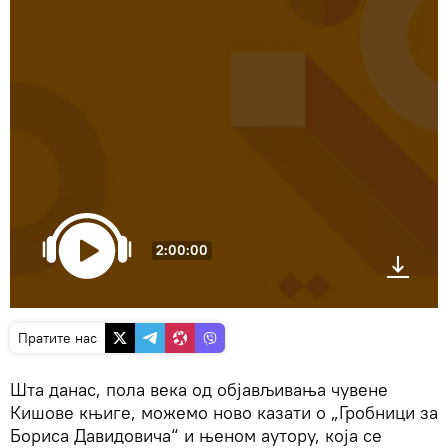
2:00:00
Пратите нас
Шта данас, пола века од објављивања чувене
Кишове књиге, можемо ново казати о „Гробници за
Бориса Давидовича“ и њеном аутору, која се