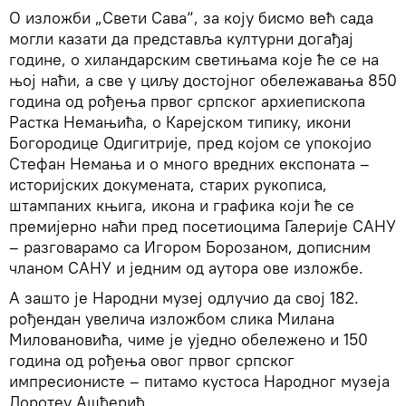
О изложби „Свети Сава“, за коју бисмо већ сада
могли казати да представља културни догађај
године, о хиландарским светињама које ће се на
њој наћи, а све у циљу достојног обележавања 850
година од рођења првог српског архиепископа
Растка Немањића, о Карејском типику, икони
Богородице Одигитрије, пред којом се упокојио
Стефан Немања и о много вредних експоната –
историјских докумената, старих рукописа,
штампаних књига, икона и графика који ће се
премијерно наћи пред посетиоцима Галерије САНУ
– разговарамо са Игором Борозаном, дописним
чланом САНУ и једним од аутора ове изложбе.
А зашто је Народни музеј одлучио да свој 182.
рођендан увелича изложбом слика Милана
Миловановића, чиме је уједно обележено и 150
година од рођења овог првог српског
импресионисте – питамо кустоса Народног музеја
Доротеу Ашћерић.