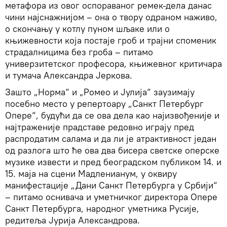
метафора из овог оспораваног ремек-дела данас
чини најснажнијом – она о твору одраном наживо,
о скончању у котлу пуном шљаке или о
књижевности која постаје гроб и трајни споменик
страдалницима без гроба – питамо
универзитетског професора, књижевног критичара
и тумача Александра Јеркова.
Зашто „Норма“ и „Ромео и Јулија“ заузимају
посебно место у репертоару „Санкт Петербург
Опере“, будући да се ова дела као најизвођеније и
најтраженије прадставе редовно играју пред
распродатим салама и да ли је атрактивност један
од разлога што ће ова два бисера светске оперске
музике извести и пред београдском публиком 14. и
15. маја на сцени Мадленианум, у оквиру
манифестације „Дани Санкт Петербурга у Србији“
– питамо оснивача и уметничког директора Опере
Санкт Петербурга, народног уметника Русије,
редитеља Јурија Александрова.