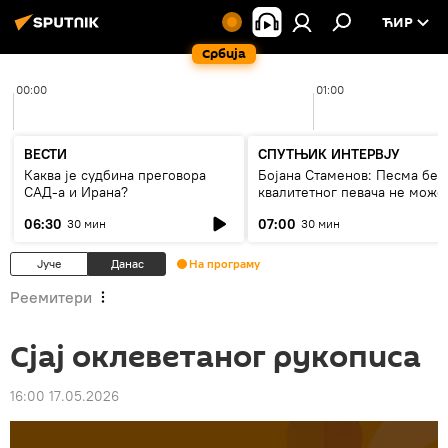
ЋИР
Србија
00:00
01:00
ВЕСТИ
СПУТЊИК ИНТЕРВЈУ
Каква је судбина преговора
Бојана Стаменов: Песма без
САД-а и Ирана?
квалитетног певача не може
дуго да живи
06:30
07:00
30 мин
30 мин
Јуче
Данас
На програму
Реемитери
Сјај оклеветаног рукописа
16:00 17.05.2026