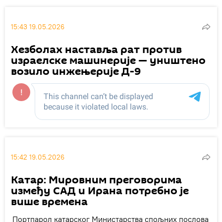
15:43 19.05.2026
Хезболах наставља рат против
израелске машинерије — уништено
возило инжењерије Д-9
15:42 19.05.2026
Катар: Мировним преговорима
између САД и Ирана потребно је
више времена
Портпарол катарског Министарства спољних послова