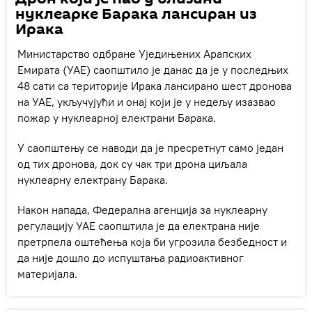
нуклеарке Барака лансиран из
Ирака
Министарство одбране Уједињених Арапских
Емирата (УАЕ) саопштило је данас да је у последњих
48 сати са територије Ирака лансирано шест дронова
на УАЕ, укључујући и онај који је у недељу изазвао
пожар у нуклеарној електрани Барака.
У саопштењу се наводи да је пресретнут само један
од тих дронова, док су чак три дрона циљала
нуклеарну електрану Барака.
Након напада, Федерална агенција за нуклеарну
регулацију УАЕ саопштила је да електрана није
претрпела оштећења која би угрозила безбедност и
да није дошло до испуштања радиоактивног
материјала.