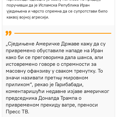
поручивши да је Исламска Република Иран
уједињена и чврсто спремна да се супротстави било
каквој војној агресији.
„Сједињене Америчке Државе кажу да су
привремено обуставиле нападе на Иран
како би се преговорима дала шанса, али
истовремено говоре о спремности за
масовну офанзиву у сваком тренутку. То
значи називати претњу мировном
приликом“, рекао је Гарибабади,
коментаришући недавне изјаве америчког
председника Доналда Трампа о
привременом прекиду ватре, преноси
Пресс ТВ.