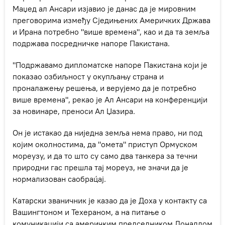
Маџед ал Ансари изјавио је данас да је мировним
преговорима између Сједињених Америчких Држава
и Ирана потребно "више времена", као и да та земља
подржава посредничке напоре Пакистана.
"Подржавамо дипломатске напоре Пакистана који је
показао озбиљност у окупљању страна и
проналажењу решења, и верујемо да је потребно
више времена", рекао је Ал Ансари на конференцији
за новинаре, преноси Ал Џазира.
Он је истакао да ниједна земља нема право, ни под
којим околностима, да "омета" приступ Ормуском
мореузу, и да то што су само два танкера за течни
природни гас прешла тај мореуз, не значи да је
нормализован саобрац́ај.
Катарски званичник је казао да је Доха у контакту са
Вашингтоном и Техераном, а на питање о
комуникацији са америчким председником Доналдом