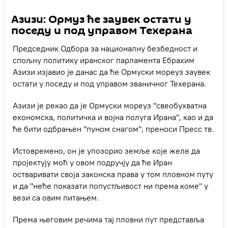
Азизи: Ормуз ће заувек остати у
поседу и под управом Техерана
Председник Одбора за националну безбедност и
спољну политику иранског парламента Ебрахим
Азизи изјавио је данас да ће Ормуски мореуз заувек
остати у поседу и под управом званичног Техерана.
Азизи је рекао да је Ормуски мореуз "свеобухватна
економска, политичка и војна полуга Ирана", као и да
ће бити одбрањен "пуном снагом", преноси Пресс тв.
Истовремено, он је упозорио земље које желе да
пројектују моћ у овом подручју да ће Иран
остваривати ​​своја законска права у том пловном путу
и да "неће показати попустљивост ни према коме" у
вези са овим питањем.
Према његовим речима тај пловни пут представља