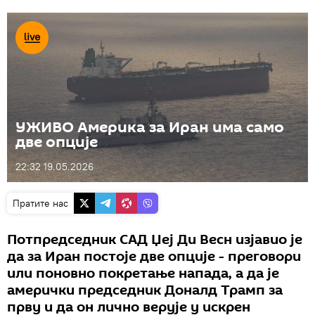
УЖИВО Америка за Иран има само
две опције
22:32 19.05.2026
Пратите нас
Потпредседник САД Џеј Ди Весн изјавио је
да за Иран постоје две опције - преговори
или поновно покретање напада, а да је
амерички председник Доналд Трамп за
прву и да он лично верује у искрен