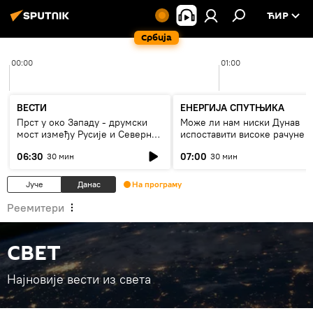
ЋИР
Србија
00:00
01:00
ВЕСТИ
ЕНЕРГИЈА СПУТЊИКА
Прст у око Западу - друмски
Може ли нам ниски Дунав
мост између Русије и Северне
испоставити високе рачуне з
Кореје
струју, или рестрикције
06:30
07:00
30 мин
30 мин
Јуче
Данас
На програму
Реемитери
СВЕТ
Најновије вести из света