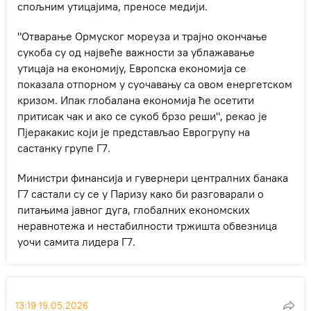
спољним утицајима, преносе медији.
"Отварање Ормуског мореуза и трајно окончање
сукоба су од највеће важности за ублажавање
утицаја на економију, Европска економија се
показала отпорном у суочавању са овом енергетском
кризом. Ипак глобалана економија ће осетити
притисак чак и ако се сукоб брзо реши", рекао је
Пјеракакис који је представљао Еврогрупу на
састанку групе Г7.
Министри финансија и гувернери централних банака
Г7 састали су се у Паризу како би разговарали о
питањима јавног дуга, глобалних економских
неравнотежа и нестабилности тржишта обвезница
уочи самита лидера Г7.
13:19 19.05.2026