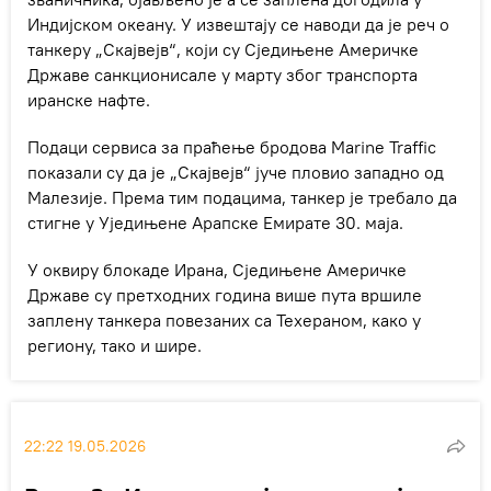
Индијском океану. У извештају се наводи да је реч о
танкеру „Скајвејв“, који су Сједињене Америчке
Државе санкционисале у марту због транспорта
иранске нафте.
Подаци сервиса за праћење бродова Marine Traffic
показали су да је „Скајвејв“ јуче пловио западно од
Малезије. Према тим подацима, танкер је требало да
стигне у Уједињене Арапске Емирате 30. маја.
У оквиру блокаде Ирана, Сједињене Америчке
Државе су претходних година више пута вршиле
заплену танкера повезаних са Техераном, како у
региону, тако и шире.
22:22 19.05.2026