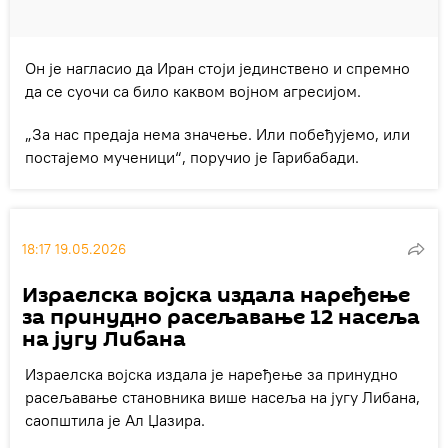
Он је нагласио да Иран стоји јединствено и спремно
да се суочи са било каквом војном агресијом.
„За нас предаја нема значење. Или побеђујемо, или
постајемо мученици“, поручио је Гарибабади.
18:17 19.05.2026
Израелска војска издала наређење
за принудно расељавање 12 насеља
на југу Либана
Израелска војска издала је наређење за принудно
расељавање становника више насеља на југу Либана,
саопштила је Ал Џазира.