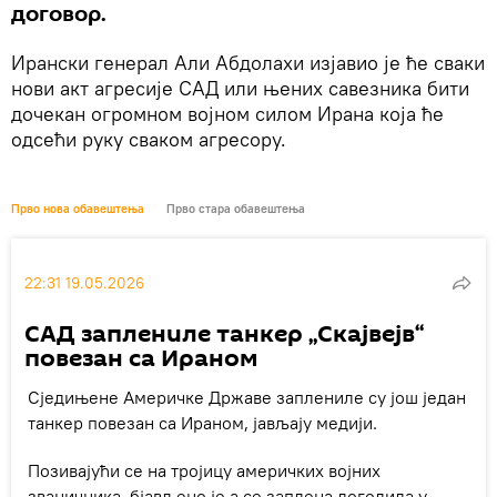
договор.
Ирански генерал Али Абдолахи изјавио је ће сваки
нови акт агресије САД или њених савезника бити
дочекан огромном војном силом Ирана која ће
одсећи руку сваком агресору.
Прво нова обавештења
Прво стара обавештења
22:31 19.05.2026
САД заплениле танкер „Скајвејв“
повезан са Ираном
Сједињене Америчке Државе заплениле су још један
танкер повезан са Ираном, јављају медији.
Позивајући се на тројицу америчких војних
званичника, бјављено је а се заплена догодила у