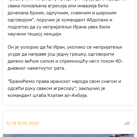
свака поновљена агресија или инвазија бити
дочекана брзим, одлучним, снажним и широким
одговором", поручио је командант Абдолахи и
подсетио да су непријатељи Ирана увек били
научени тешкој лекцији.
Он је уозорио да ће Иран, уколико се непријатељи
усуде да направе још једну грешку, одговорити
далеко већом силом и спремношћу него током 40-
дневног наметнутог рата.
"Бранићемо права иранског народа свом снагом и
одсећи руку сваком агресору", закључио је
командант штаба Кхатам ал-Анбија.
12:18 19.05.2026