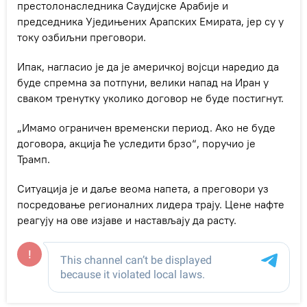
престолонаследника Саудијске Арабије и
председника Уједињених Арапских Емирата, јер су у
току озбиљни преговори.
Ипак, нагласио је да је америчкој војсци наредио да
буде спремна за потпуни, велики напад на Иран у
сваком тренутку уколико договор не буде постигнут.
„Имамо ограничен временски период. Ако не буде
договора, акција ће уследити брзо“, поручио је
Трамп.
Ситуација је и даље веома напета, а преговори уз
посредовање регионалних лидера трају. Цене нафте
реагују на ове изјаве и настављају да расту.