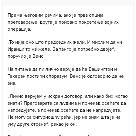
Према његовим речима, ако је прва опција
преговарање, друга је поновно покретање војних
операција.
„То није оно што председник жели. И мислим да ни
Иранци то не желе. За танго је потребно двоје“,
поручио је Венс.
На питање да ли лично верује да ће Вашингтон и
Техеран постићи споразум, Венс је одговорио да не
зна.
„Лично верујем у искрен договор, али како бих могао
знати? Преговарате са људима и понекад осећате да
напредујете, а понекад осећате да не напредујете.
Не могу са сигурношћу рећи, јер не знам шта је на
уму друге стране“, рекао је он.