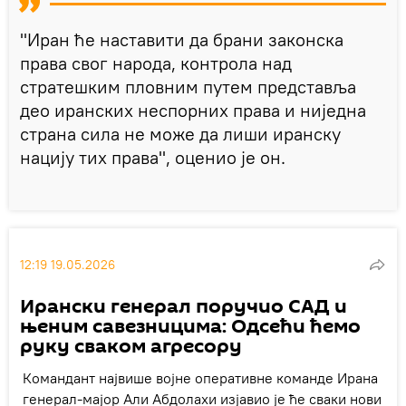
"Иран ће наставити да брани законска
права свог народа, контрола над
стратешким пловним путем представља
део иранских неспорних права и ниједна
страна сила не може да лиши иранску
нацију тих права", оценио је он.
12:19 19.05.2026
Ирански генерал поручио САД и
њеним савезницима: Одсећи ћемо
руку сваком агресору
Командант највише војне оперативне команде Ирана
генерал-мајор Али Абдолахи изјавио је ће сваки нови