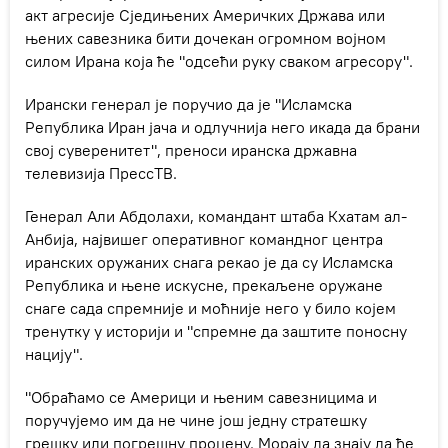
акт агресије Сједињених Америчких Држава или
њених савезника бити дочекан огромном војном
силом Ирана која ће "одсећи руку сваком агресору".
Ирански генерал је поручио да је "Исламска
Република Иран јача и одлучнија него икада да брани
свој суверенитет", преноси иранска државна
телевизија ПрессТВ.
Генерал Али Абдолахи, командант штаба Кхатам ал-
Анбија, највишег оперативног командног центра
иранских оружаних снага рекао је да су Исламска
Република и њене искусне, прекаљене оружане
снаге сада спремније и моћније него у било којем
тренутку у историји и "спремне да заштите поносну
нацију".
"Обраћамо се Америци и њеним савезницима и
поручујемо им да не чине још једну стратешку
грешку или погрешну процену. Морају да знају да ће