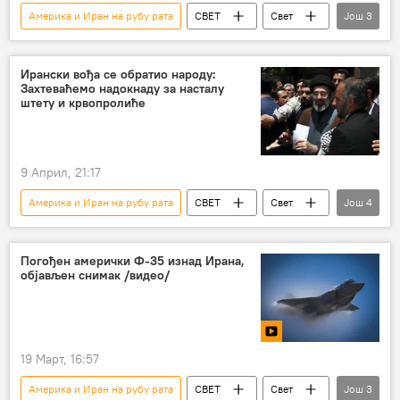
Америка и Иран на рубу рата
СВЕТ
Свет
Још
3
Свет – политика
Сукоб на Блиском истоку
САД
Ирански вођа се обратио народу:
Захтеваћемо надокнаду за насталу
штету и крвопролиће
9 Април, 21:17
Америка и Иран на рубу рата
СВЕТ
Свет
Још
4
Свет – политика
Сукоб на Блиском истоку
САД
Израел
Погођен амерички Ф-35 изнад Ирана,
објављен снимак /видео/
19 Март, 16:57
Америка и Иран на рубу рата
СВЕТ
Свет
Још
3