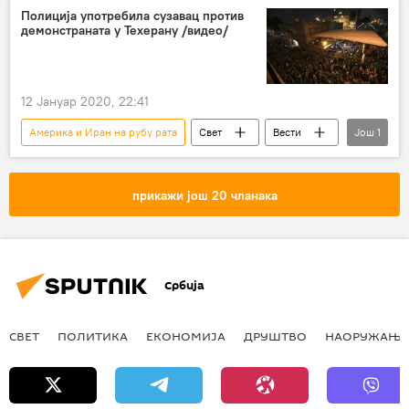
Полиција употребила сузавац против
демонстраната у Техерану /видео/
12 Јануар 2020, 22:41
Америка и Иран на рубу рата
Свет
Вести
Још
1
Иран
прикажи још 20 чланака
Србија
СВЕТ
ПОЛИТИКА
ЕКОНОМИЈА
ДРУШТВО
НАОРУЖАЊЕ