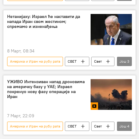
Свет – политика
САД
Сукоб на Блиском истоку
Нетанијаху: Израел ће наставити да
напада Иран свом жестином;
спремамо и изненађења
8 Март, 08:34
Америка и Иран на рубу рата
СВЕТ
Свет
Још
3
Свет – политика
Сукоб на Блиском истоку
Израел
УЖИВО Интензиван напад дроновима
на америчку базу у УАЕ; Израел
покренуо нову фазу операције на
Иран
7 Март, 22:09
Америка и Иран на рубу рата
СВЕТ
Свет
Још
4
Свет – политика
Сукоб на Блиском истоку