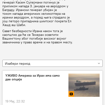
генерал Касем Сулејмани погинуо је
приликом напада 3. јануара на аеродром у
Багдаду. Ирански генерал убијен је
током напада америчких хеликоптера на
ирачки аеродром, а поред њега страдало је
још петоро припадника шиитског покрета Ел
Хашд аш Шаби.
Савет безбедности Ирана након тога је
саопштио да ће се Техеран осветити
Вашингтону због погибије високог војног
званичника у право време и на правом месту.
Изабери период
УЖИВО Америка за Иран има само
две опције
19 Мај, 22:32