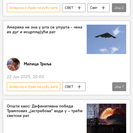
Америка и Иран на рубу рата
СВЕТ
Свет
Још
2
Свет – политика
Сукоб на Блиском истоку
Америка не зна у шта се упушта - чека
их дуг и исцрпљујући рат
Милица Тркља
22 Јун 2025, 20:00
Америка и Иран на рубу рата
СВЕТ
Још
7
Свет – политика
Иран
Америка
Израел
Срђа Трифковић
Општи хаос: Дефинитивна победа
Трампових „јастребова“ води у – трећи
Блиски исток
Ормуски мореуз
светски рат