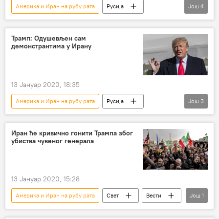
Америка и Иран на рубу рата
Русија
Још
4
Свет
Вести
Сергеј Лавров
Касем Сулејмани
Иран
Трамп: Одушевљен сам
демонстрантима у Ирану
13 Јануар 2020, 18:35
Америка и Иран на рубу рата
Русија
Још
3
Свет
Вести
Иран
протести
Иран ће кривично гонити Трампа због
убиства чувеног генерала
13 Јануар 2020, 15:28
Америка и Иран на рубу рата
Свет
Вести
Још
1
Иран