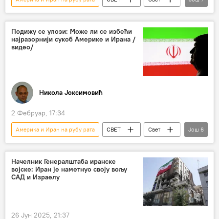
Свет – политика
Иран
нуклеарни програм Ирана
Подижу се улози: Може ли се избећи
најразорнији сукоб Америке и Ирана /
Сукоб на Блиском истоку
видео/
ирански нуклеарни споразум
санкције Ирану
Оман
Никола Јоксимовић
2 Фебруар, 17:34
Америка и Иран на рубу рата
СВЕТ
Свет
Још
6
Свет – политика
Иран
САД
Србољуб Пеовић
Спутњик интервју
Начелник Генералштаба иранске
војске: Иран је наметнуо своју вољу
Анализе и мишљења
САД и Израелу
26 Јун 2025, 21:37