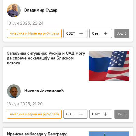
Владимир Судар
18 Јун 2025, 22:24
Америка и Иран на рубу рата
СВЕТ
Свет
Још
6
Свет – политика
Израел
Иран
Војска и наоружање
Анализе и мишљења
Запаљива ситуација: Русија и САД могу
да спрече ескалацију на Блиском
Доналд Трамп
истоку
Никола Јоксимовић
13 Јун 2025, 21:20
Америка и Иран на рубу рата
СВЕТ
Свет
Још
6
Свет – политика
Иран
иранска Револуционарна гарда
Иранска амбасада у Београду: