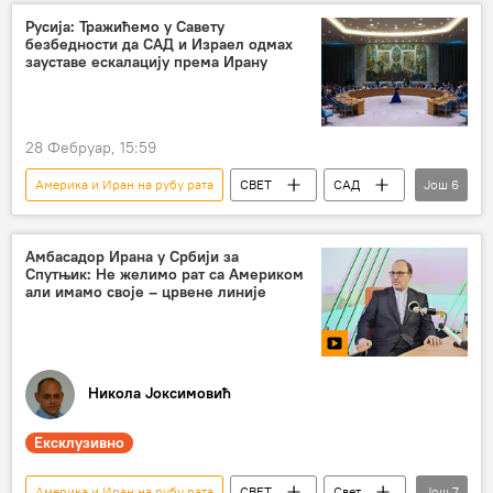
САД
Израел
Русија: Тражићемо у Савету
безбедности да САД и Израел одмах
зауставе ескалацију према Ирану
28 Фебруар, 15:59
Америка и Иран на рубу рата
СВЕТ
САД
Још
6
Војска САД
Иран
Русија – политика
Русија
Израел
Амбасадор Ирана у Србији за
Спутњик: Не желимо рат са Америком
Сукоб на Блиском истоку
али имамо своје – црвене линије
Никола Јоксимовић
Ексклузивно
Америка и Иран на рубу рата
СВЕТ
Свет
Још
7