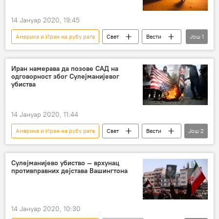
14 Јануар 2020, 19:45
Америка и Иран на рубу рата
Свет
Вести
Још
1
војна база
Иран намерава да позове САД на
одговорност због Сулејманијевог
убиства
14 Јануар 2020, 11:44
Америка и Иран на рубу рата
Свет
Вести
Још
2
Иран
Касем Сулејмани
Сулејманијево убиство — врхунац
противправних дејстава Вашингтона
14 Јануар 2020, 10:30