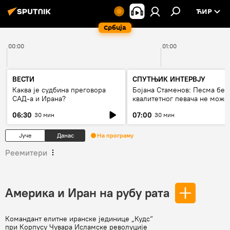
ЋИР
Србија
00:00
01:00
ВЕСТИ
СПУТЊИК ИНТЕРВЈУ
Каква је судбина преговора
Бојана Стаменов: Песма без
САД-а и Ирана?
квалитетног певача не може
дуго да живи
06:30
07:00
30 мин
30 мин
Јуче
Данас
На програму
Реемитери
Америка и Иран на рубу рата
Командант елитне иранске јединице „Кудс“
при Корпусу Чувара Исламске револуције