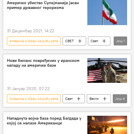
Америчко убиство Сулејманија јасан
нуклеарни програм Ирана
пример државног тероризма
ирански нуклеарни споразум
Анализе и мишљења
31 Децембар 2021, 14:22
Америка и Иран на рубу рата
СВЕТ
Свет
Још
1
Иран
Нови биланс повређених у иранском
нападу на америчке базе
31 Јануар 2020, 07:22
Америка и Иран на рубу рата
Свет
Вести
Још
4
Ирак
Касем Сулејмани
повређени
амерички војници
Нападнута војна база поред Багдада у
којој се налазе Американци