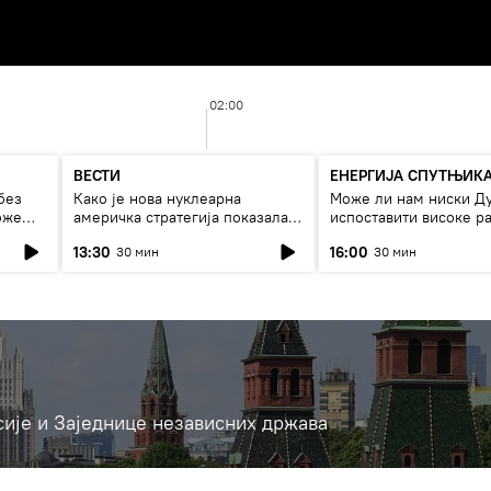
02:00
ВЕСТИ
ЕНЕРГИЈА СПУТЊИК
без
Како је нова нуклеарна
Може ли нам ниски Д
оже
америчка стратегија показала
испоставити високе ра
страх од Русије?
струју, или рестрикци
13:30
16:00
30 мин
30 мин
сије и Заједнице независних држава