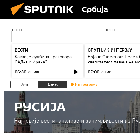
Србија
00:00
01:00
ВЕСТИ
СПУТЊИК ИНТЕРВЈУ
Каква је судбина преговора
Бојана Стаменов: Песма 
САД-а и Ирана?
квалитетног певача не м
дуго да живи
06:30
07:00
30 мин
30 мин
Јуче
Данас
На програму
РУСИЈА
Најновије вести, анализе и занимљивости из Ру