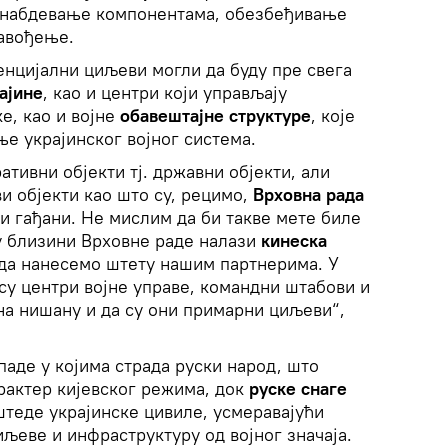
снабдевање компонентама, обезбеђивање
навођење.
енцијални циљеви могли да буду пре свега
ајине
, као и центри који управљају
е, као и војне
обавештајне структуре
, које
е украјинског војног система.
тивни објекти тј. државни објекти, али
и објекти као што су, рецимо,
Врховна рада
и гађани. Не мислим да би такве мете биле
у близини Врховне раде налази
кинеска
 да нанесемо штету нашим партнерима. У
 су центри војне управе, командни штабови и
на нишану и да су они примарни циљеви“,
паде у којима страда руски народ, што
рактер кијевског режима, док
руске снаге
штеде украјинске цивиле, усмеравајући
иљеве и инфраструктуру од војног значаја.