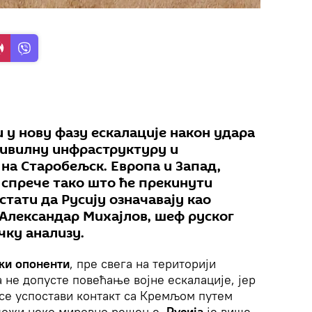
и у нову фазу ескалације након удара
цивилну инфраструктуру и
на Старобељск. Европа и Запад,
 спрече тако што ће прекинути
стати да Русију означавају као
 Александар Михајлов, шеф руског
чку анализу.
ки опоненти
, пре свега на територији
а не допусте повећање војне ескалације, јер
 се успостави контакт са Кремљом путем
дложи неко мировно решење.
Русија
је више