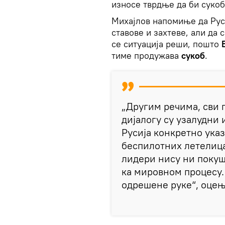
износе тврдње да би сукоб 
Михајлов напомиње да Рус
ставове и захтеве, али да 
се ситуација реши, пошто
тиме продужава
сукоб
.
„Другим речима, сви 
дијалогу су узалудни и
Русија конкретно ука
беспилотних летелица 
лидери нису ни покуш
ка мировном процесу.
одрешене руке“, оцењ