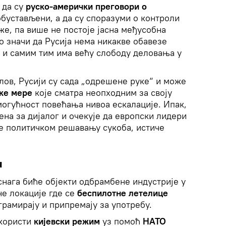
 да су
руско-амерички преговори о
обустављени, а да су споразуми о контроли
е, па више не постоје јасна међусобна
о значи да Русија нема никакве обавезе
 и самим тим има већу слободу деловања у
јлов, Русији су сада „одрешене руке“ и може
чке мере
које сматра неопходним за своју
 могућност повећања нивоа ескалације. Ипак,
ена за дијалог и очекује да европски лидери
се политичком решавању сукоба, истиче
и
нага биће објекти одбрамбене индустрије у
не локације где се
беспилотне летелице
грамирају и припремају за употребу.
 користи
кијевски режим
уз помоћ
НАТО