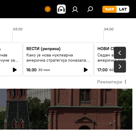
03:00
04:00
А
ВЕСТИ (реприза)
НОВИ СПУТЊИК П
унав
Како је нова нуклеарна
Седам величанстве
чуне за
америчка стратегија показала
америчке економи
је
страх од Русије?
16:30
17:00
30 мин
60 мин
Реемитери