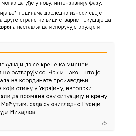
могао да уђе у нову, интензивнију фазу.
ија већ годинама доследно износи своје
са друге стране не види стварне покушаје да
Европа
наставља да испоручује оружје и
покушаји да се крене ка мирном
 не остварују се. Чак и након што је
зала на координате производњи
који стижу у Украјину, европски
али да промене ову ситуацију и крену
 Међутим, сада су очигледно Русији
ује Михајлов.