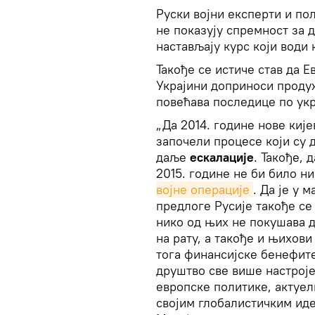
Руски војни експерти и по
не показују спремност за 
настављају курс који води
Такође се истиче став да 
Украјини доприноси продуж
повећава последице по ук
„Да 2014. године нове киј
започели процесе који су 
даље
ескалације
. Такође, 
2015. године не би било н
војне операције
. Да је у 
предлоге Русије такође с
нико од њих не покушава 
на рату, а такође и њихови
тога финансијске бенефите
друштво све више настројен
европске политике, актуе
својим глобалистичким иде