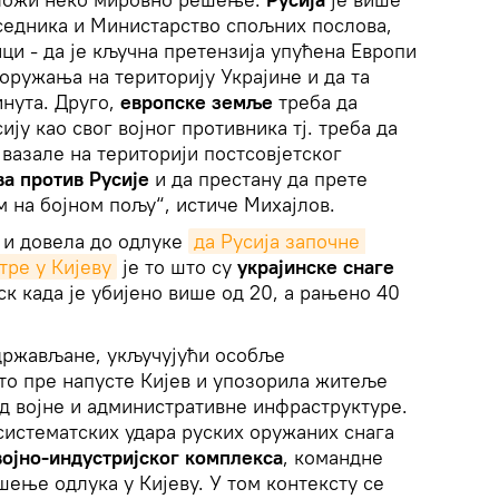
седника и Министарство спољних послова,
ици - да је кључна претензија упућена Европи
оружања на територију Украјине и да та
инута. Друго,
европске земље
треба да
ију као свог војног противника тј. треба да
 вазале на територији постсовјетског
ва против Русије
и да престану да прете
 на бојном пољу“, истиче Михајлов.
” и довела до одлуке
да Русија започне 
тре у Кијеву
је то што су
украјинске снаге
к када је убијено више од 20, а рањено 40
 држављане, укључујући особље
то пре напусте Кијев и упозорила житеље
д војне и административне инфраструктуре.
 систематских удара руских оружаних снага
војно-индустријског комплекса
, командне
шење одлука у Кијеву. У том контексту се