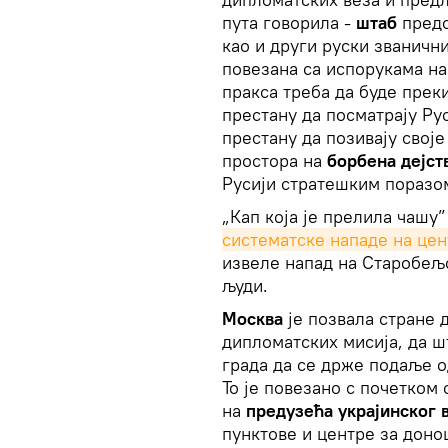
пута говорила -
штаб
пред
као и други руски званичн
повезана са испорукама на
пракса треба да буде прек
престану да посматрају Рус
престану да позивају своје
простора на
борбена дејст
Русији стратешким поразом
„Кап која је прелила чашу
систематске нападе на цен
извеле напад на Старобeљс
људи.
Москва
је позвала стране
дипломатских мисија, да ш
града да се држе подаље о
То је повезано с почетком
на
предузећа украјинског 
пунктове и центре за доно