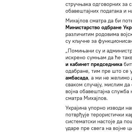
стручњака одговорних за 
обавештајних података и 
Михајлов сматра да би пот
Министарство одбране Укр
различитим родовима војск
су кључне за функционисањ
„Помињани су и администра
искрено сумњам да ће такв
и кабинет председника
бит
одабране, тим пре што се 
амбасада
, а ми не желимо
сваком случају, мислим да
војна обавештајна служба 
сматра Михајлов.
Украјина упорно изводи на
потврђује терористички ка
систематски настоје да по
ударе пре свега на војне ц