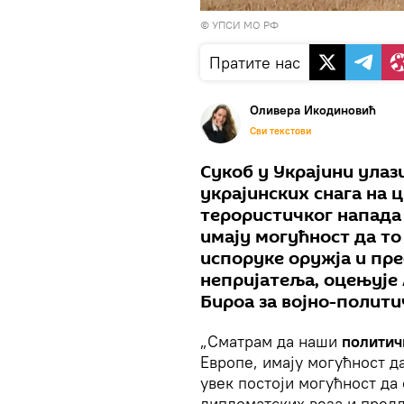
© УПСИ МО РФ
Пратите нас
Оливера Икодиновић
Сви текстови
Сукоб у Украјини улаз
украјинских снага на 
терористичког напада 
имају могућност да то
испоруке оружја и пре
непријатеља, оцењује
Бироа за војно-полити
„Сматрам да наши
политич
Европе, имају могућност д
увек постоји могућност да
дипломатских веза и пре