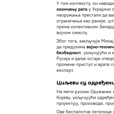
У том контексту, он наводи
окончању рата
у Украјини 
наоружања престали да важ
ограничења као раније, шт
према колективном Западу
војном смислу.
Због тога, закључује Миха
да предузима
војно-техни
безбедност
, укључујући и
Русија и даље остаје отвор
промене приступ и врате 
експерт.
Циљеви су одређен
На мети руских Оружаних с
Кијеву, укључујући одређе
пројектују, производе, про
Ове беспилотне летелице