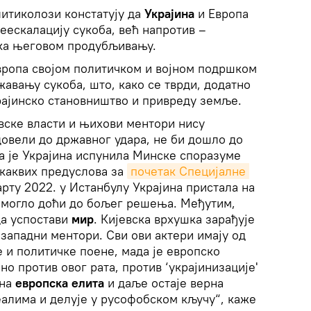
литиколози констатују да
Украјина
и Европа
деескалацију сукоба, већ напротив –
 ка његовом продубљивању.
Европа својом политичком и војном подршком
авању сукоба, што, како се тврди, додатно
рајинско становништво и привреду земље.
евске власти и њихови ментори нису
довели до државног удара, не би дошло до
да је Украјина испунила Минске споразуме
икаквих предуслова за
почетак Специјалне 
марту 2022. у Истанбулу Украјина пристала на
е могло доћи до бољег решења. Међутим,
да успостави
мир
. Кијевска врхушка зарађује
 западни ментори. Сви ови актери имају од
 и политичке поене, мада је европско
о против овог рата, против ‘украјинизације'
лна
европска елита
и даље остаје верна
алима и делује у русофобском кључу“, каже