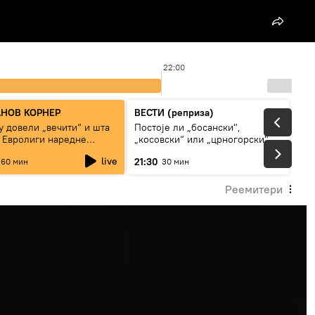
22:00
НОВ КОРНЕР
ВЕСТИ (реприза)
у довели „вечити“ и шта
Постоје ли „босански",
у Евролиги наредне
„косовски“ или „црногорски"
е
Срби?
live
21:30
60 мин
30 мин
Реемитери