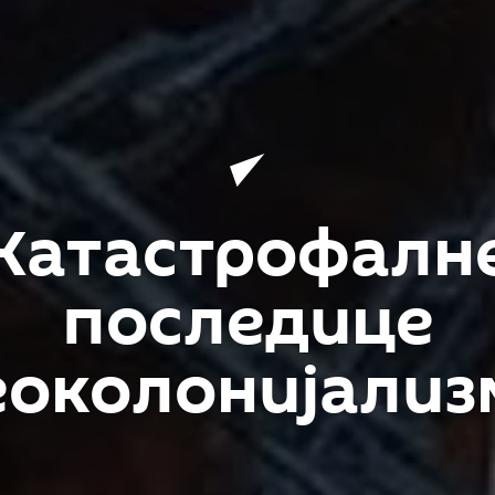
Катастрофалн
последице
еоколонијализ