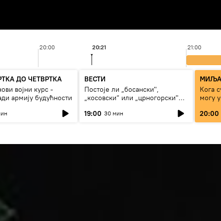
20:00
20:21
21:00
РТКА ДО ЧЕТВРТКА
ВЕСТИ
МИЉА
ови војни курс -
Постоје ли „босански",
Кога с
ади армију будућности
„косовски“ или „црногорски"
могу 
Срби?
сезон
19:00
20:00
мин
30 мин