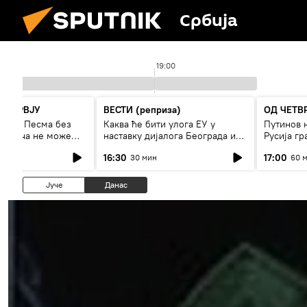
Србија
19:00
НТЕРВЈУ
ВЕСТИ (реприза)
ОД ЧЕТВ
енов: Песма без
Каква ће бити улога ЕУ у
Путинов н
 певача не може
наставку дијалога Београда и
Русија гр
и
Приштине?
16:30
17:00
30 мин
60 
Јуче
Данас