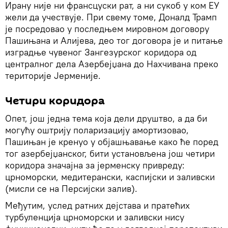
Ирану није ни франсцуски рат, а ни сукоб у ком ЕУ
жели да учествује. При свему томе, Доналд Трамп
је посредовао у последњем мировном договору
Пашињана и Алијева, део тог договора је и питање
изградње чувеног Зангезурског коридора од
централног дела Азербејџана до Нахчивана преко
територије Јерменије.
Четири коридора
Опет, још једна тема која дели друштво, а да би
могућу оштрију поларизацију амортизовао,
Пашињан је кренуо у објашњавање како ће поред
тог азербејџанског, бити установљена још четири
коридора значајна за јерменску привреду:
црноморски, медитерански, каспијски и заливски
(мисли се на Персијски залив).
Међутим, услед ратних дејстава и пратећих
турбуленција црноморски и заливски нису