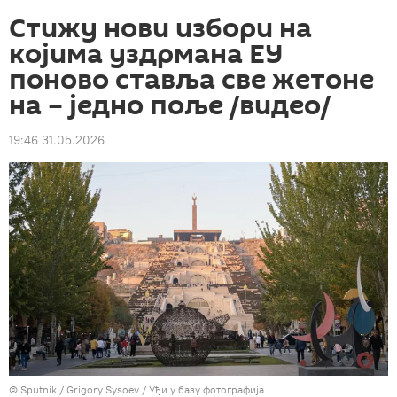
Стижу нови избори на
којима уздрмана ЕУ
поново ставља све жетоне
на – једно поље /видео/
19:46 31.05.2026
© Sputnik / Grigory Sysoev
/
Уђи у базу фотографија