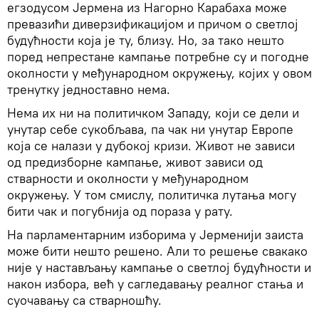
егзодусом Јермена из Нагорно Карабаха може
превазићи диверзификацијом и причом о светлој
будућности која је ту, близу. Но, за тако нешто
поред непрестане кампање потребне су и погодне
околности у међународном окружењу, којих у овом
тренутку једноставно нема.
Нема их ни на политичком Западу, који се дели и
унутар себе сукобљава, па чак ни унутар Европе
која се налази у дубокој кризи. Живот не зависи
од предизборне кампање, живот зависи од
стварности и околности у међународном
окружењу. У том смислу, политичка лутања могу
бити чак и погубнија од пораза у рату.
На парламентарним изборима у Јерменији заиста
може бити нешто решено. Али то решење свакако
није у настављању кампање о светлој будућности и
након избора, већ у сагледавању реалног стања и
суочавању са стварношћу.