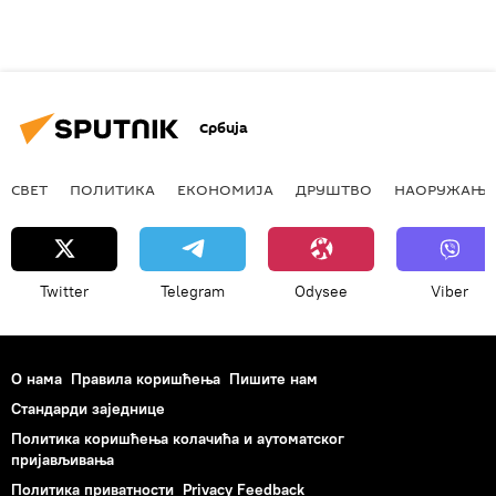
Србија
СВЕТ
ПОЛИТИКА
ЕКОНОМИЈА
ДРУШТВО
НАОРУЖАЊЕ
Twitter
Telegram
Odysee
Viber
О нама
Правила коришћења
Пишите нам
Стандарди заједнице
Политика коришћења колачића и аутоматског
пријављивања
Политика приватности
Privacy Feedback