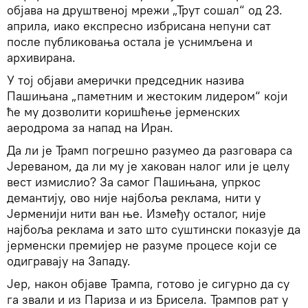
објава на друштвеној мрежи „Трут сошал“ од 23.
априла, иако експресно избрисана непуни сат
после публиковања остала је уснимљена и
архивирана.
У тој објави амерички председник назива
Пашињана „паметним и жестоким лидером“ који
ће му дозволити коришћење јерменских
аеродрома за напад на Иран.
Да ли је Трамп погрешно разумео да разговара са
Јереваном, да ли му је хакован налог или је целу
вест измислио? За самог Пашињана, упркос
демантију, ово није најбоља реклама, нити у
Јерменији нити ван ње. Између осталог, није
најбоља реклама и зато што суштински показује да
јерменски премијер не разуме процесе који се
одигравају на Западу.
Јер, након објаве Трампа, готово је сигурно да су
га звали и из Париза и из Брисела. Трампов рат у