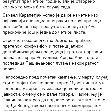
резултат пре четири године, али је отворено
колико то може бити случај сада.
Самвел Карапетјан успео је да се наметне као
најважнији опозициони играч и по свој прилици
оствариће значајан резултат, а цензус од 4%
прескочиће још и једна до четири листе.
Огромно незадовољство Јермена, праћено
претећом конфузијом и потенцијалном
дестабилизацијом последица је ратног пораза и
неславног краја Републике Арцах. Али, то је и
последица Пашињановог лутања након ратног
пораза.
Непосредно пред почетак кампање, у марту, случај
Едите Гзојан, бивше директорке Музеја-института
геноцида у Јеревану изазвао је велики потрес у
јавности, о чему се и даље говори. Наиме, њу је
Пашињан натерао да поднесе оставку зато што је
Џеј Ди Венсу, током посете овом меморијалном