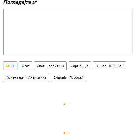
Погледајте и:
СВЕТ
Свет
Свет – политика
Јерменија
Никол Пашињан
Коментари и Аналитика
Емисија „Пророк“