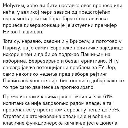
Међутим, хоће ли бити наставка овог процеса или
неће, у великој мери зависи од предстојећих
парламентарних избора. Гарант настављања
процеса диверзификације је актуелни премијер
Никол Пашињан.
Тога су, наравно, свесни и у Бриселу, а поготово у
Паризу, па је самит Европске политичке заједнице
искоришћен и да би се подржао Пашињан на
изборима. Безрезервно и безалтернативно. И ту
се сада јавља потенцијални проблем за ЕУ. Јер,
само неколико недеља пред изборе рејтинг
Пашињана уопште није био онолико добар како се
то пре само два месеца прогнозирало.
Према истраживањима јавног мњења чак 61%
испитаника није задовољно радом владе, а тај
проценат се у престоном Јеревану пење до 75%.
Стратегија атомизовања опозиције и вођења
класичне функционерске кампање јесте донела