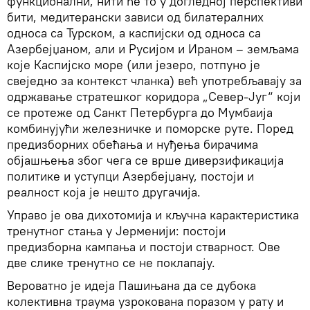
функционални, нити ће то у догледној перспективи
бити, медитерански зависи од билатералних
односа са Турском, а каспијски од односа са
Азербејџаном, али и Русијом и Ираном – земљама
које Каспијско море (или језеро, потпуно је
свеједно за контекст чланка) већ употребљавају за
одржавање стратешког коридора „Север-Југ“ који
се протеже од Санкт Петербурга до Мумбаија
комбинујући железничке и поморске руте. Поред
предизборних обећања и нуђења бирачима
објашњења због чега се врше диверзификација
политике и уступци Азербејџану, постоји и
реалност која је нешто другачија.
Управо је ова дихотомија и кључна карактеристика
тренутног стања у Јерменији: постоји
предизборна кампања и постоји стварност. Ове
две слике тренутно се не поклапају.
Вероватно је идеја Пашињана да се дубока
колективна траума узрокована поразом у рату и