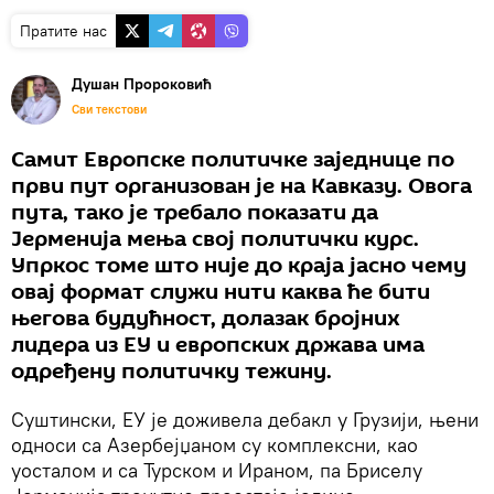
Пратите нас
Душан Пророковић
Сви текстови
Самит Европске политичке заједнице по
први пут организован је на Кавказу. Овога
пута, тако је требало показати да
Јерменија мења свој политички курс.
Упркос томе што није до краја јасно чему
овај формат служи нити каква ће бити
његова будућност, долазак бројних
лидера из ЕУ и европских држава има
одређену политичку тежину.
Суштински, ЕУ је доживела дебакл у Грузији, њени
односи са Азербејџаном су комплексни, као
уосталом и са Турском и Ираном, па Бриселу