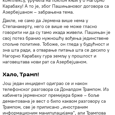
комплексу, уручила на поклон књигу о Нагорно
Карабаху! А то је, због Пашињановог договора са
Азербејџаном – забрањена тема.
Дакле, не само да Јермена више нема у
Степанакерту, него се више не може гласно
говорити ни да су тамо икада живели. Пашињан је
свој потез бранио нужношћу вођења јединствене
спољне политике. Тобоже, он гледа у будућност и
зна шта ради, а отварање питања шта се десило у
Нагорно Карабаху гура земљу у прошлост и
наговештава нови рат са Азербејџаном.
Хало, Трамп!
Још један инцидент одиграо се и након
телефонског разговора са Доналдом Трампом. Из
кабинета јерменског премијера брже – боље
демантована је вест о било каквом разговору са
Трампом, све је приписано „иностраним
информационим манипулацијама“, али Трампова