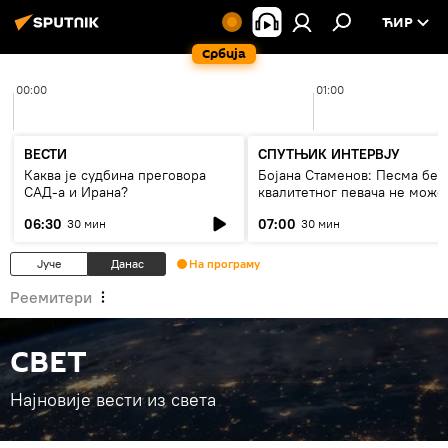
ЋИР
Србија
00:00
01:00
ВЕСТИ
СПУТЊИК ИНТЕРВЈУ
Каква је судбина преговора
Бојана Стаменов: Песма без
САД-а и Ирана?
квалитетног певача не може
дуго да живи
06:30
07:00
30 мин
30 мин
Јуче
Данас
На програму
Реемитери
СВЕТ
Најновије вести из света