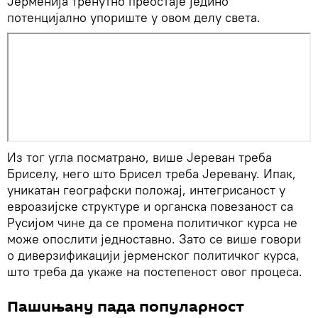
Јерменија тренутно преостаје једино
потенцијално упориште у овом делу света.
Из тог угла посматрано, више Јереван треба
Бриселу, него што Брисел треба Јеревану. Ипак,
уникатан географски положај, интегрисаност у
евроазијске структуре и органска повезаност са
Русијом чине да се промена политичког курса не
може опослити једноставно. Зато се више говори
о диверзификацији јерменског политичког курса,
што треба да укаже на постепеност овог процеса.
Пашињану пада популарност